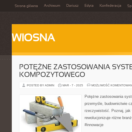
Archiwum
Dariusz
Edyta
Konfederacja
Strona główna
Spi
WIOSNA
POTĘŻNE ZASTOSOWANIA SYST
KOMPOZYTOWEGO
POSTED BY ADMIN
MAR - 7 - 2025
MOŻLIWOŚĆ KOMENTOWAN
Potężne zastosowania sy
przemyśle, budownictwie czy
rzeczywistość. Poznaj, jak 
rewolucjonizuje różne bran
#innowacje