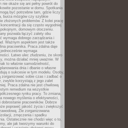
 nie okaże się ani pełny powrót do
ałkowite pozostanie w domu. Spotkania
mogą być potrzebne tam, gdzie liczy
ja, burza mózgów czy szybkie
e złożonych problemów. Z kolei pracę
oncentracji da się często wygodniej
pokojnym, domowym otoczeniu.
any pozwala łączyć zalety obu
oć wymaga dobrego zarządzania i
ad. Ważnym aspektem jest także
ina pracownika. Praca zdalna daje
e jednocześnie wymaga
ności. Łatwo ulec złudzeniu, że skoro
rzy, można działać mniej uważnie. W
nak to właśnie samodzielność,
planowania dnia i dbanie o własne
ydują o sukcesie w tym modelu. Osoby,
ią zorganizować sobie czas i zadbać o
y, zwykle korzystają z jego zalet
niej. Praca zdalna nie jest chwilową
ostym remedium na wszystkie
półczesnego rynku pracy. To zmiana,
a nowego myślenia o efektywności,
i dobrostanie pracowników. Dobrze
że poprawić jakość życia i zwiększyć
 zawodową. Źle zorganizowana
izolacji, zmęczenia i spadku
a. Ostatecznie nie chodzi więc o to,
my, ale jak tworzymy warunki do
drowej i uczciwie ułożonej pracy.