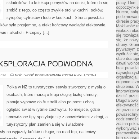
składników. To kolekcja pomysłów na drinki, które da się
pracy. Dom, 
odpoczynkiem
zrobić z tego, co często zwykle stoi w kuchni: soków,
biurem, salą
podejmowani
syropów, cytrusów i lodu w kostkach. Strona powstała
okresie prac
ów było przyjemne, a efekt końcowy wyglądał efektownie.
Możliwość r
większa ela
wie i alkohol i Przepisy […]
się rozwiąz
się, że now
strony. Gra
prywatnym za
wydłużał się
stale dostęp
dawał wolno
EKSPLORACJA PODWODNA
brak prawdz
największych
NURKOWANIE
 2026
MOŻLIWOŚĆ KOMENTOWANIA
ZOSTAŁA WYŁĄCZONA
organizacja
I
ergonomiczne
EKSPLORACJA
PODWODNA
skupienia. W
Polka w NZ to turystyczny serwis stworzony z myślą o
improwizować
osobach, które marzą o kraju długiej białej chmury,
dzielić prze
Długofalowo 
planują wyprawę do Australii albo po prostu chcą
efektywność,
oglądać świat w rytmie zachwytu. To miejsce, gdzie
zmęczenie w
powszechnym
sprawdzone tipy spotykają się z opowieściami z drogi, a
codzienności
zdalna poka
turystyczny plan zamienia się w świadome
wykonywać r
y na wyjazdy krótkie i długie, na road trip, na leniwy
pracowników
firm szansę 