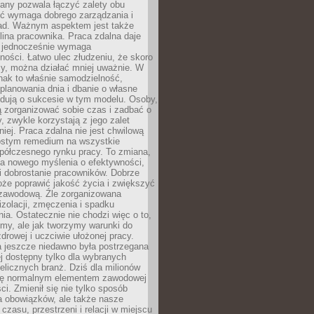
any pozwala łączyć zalety obu
oć wymaga dobrego zarządzania i
ad. Ważnym aspektem jest także
ina pracownika. Praca zdalna daje
e jednocześnie wymaga
ności. Łatwo ulec złudzeniu, że skoro
rzy, można działać mniej uważnie. W
nak to właśnie samodzielność,
planowania dnia i dbanie o własne
ydują o sukcesie w tym modelu. Osoby,
ią zorganizować sobie czas i zadbać o
y, zwykle korzystają z jego zalet
niej. Praca zdalna nie jest chwilową
ostym remedium na wszystkie
półczesnego rynku pracy. To zmiana,
a nowego myślenia o efektywności,
i dobrostanie pracowników. Dobrze
że poprawić jakość życia i zwiększyć
 zawodową. Źle zorganizowana
izolacji, zmęczenia i spadku
a. Ostatecznie nie chodzi więc o to,
my, ale jak tworzymy warunki do
drowej i uczciwie ułożonej pracy.
a jeszcze niedawno była postrzegana
ej dostępny tylko dla wybranych
elicznych branż. Dziś dla milionów
 się normalnym elementem zawodowej
ci. Zmienił się nie tylko sposób
 obowiązków, ale także nasze
 czasu, przestrzeni i relacji w miejscu