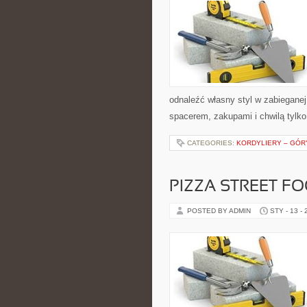
odnaleźć własny styl w zabieganej
spacerem, zakupami i chwilą tylko
CATEGORIES:
KORDYLIERY – GÓR
PIZZA STREET FO
POSTED BY ADMIN
STY - 13 -