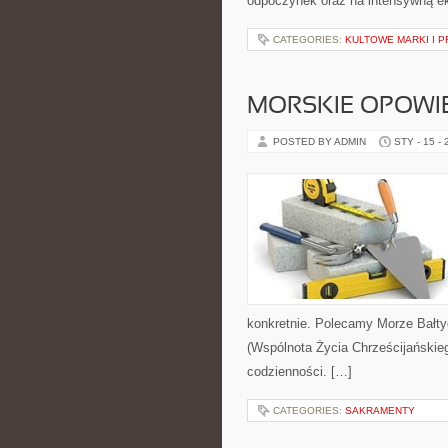
odpoczynek oraz na intensywną ek
CATEGORIES:
KULTOWE MARKI I P
MORSKIE OPOWI
POSTED BY ADMIN
STY - 15 -
konkretnie. Polecamy Morze Bałty
(Wspólnota Życia Chrześcijańskie
codzienności. […]
CATEGORIES:
SAKRAMENTY