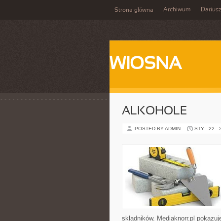
Archiwum
Darius
Strona główna
WIOSNA
ALKOHOLE
POSTED BY ADMIN
STY - 22 -
składników. Mediaknorr.pl pokazuj