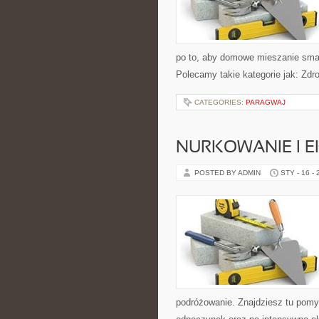
po to, aby domowe mieszanie smak
Polecamy takie kategorie jak: Zdro
CATEGORIES:
PARAGWAJ
NURKOWANIE I 
POSTED BY ADMIN
STY - 16 -
podróżowanie. Znajdziesz tu pomysł