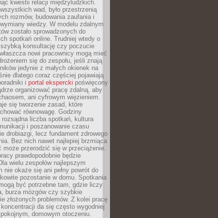
ąć kwestii relacji międzyludzkich.
wszystkich wad, było przestrzenią
ych rozmów, budowania zaufania i
j wymiany wiedzy. W modelu zdalnym
któw zostało sprowadzonych do
h spotkań online. Trudniej wtedy o
 szybką konsultację czy poczucie
Zwłaszcza nowi pracownicy mogą mieć
rożeniem się do zespołu, jeśli znają
ników jedynie z małych okienek na
śnie dlatego coraz częściej pojawiają
poradniki i
portal ekspercki
poświęcony
ądrze organizować pracę zdalną, aby
 chaosem, ani cyfrowym więzieniem.
je się tworzenie zasad, które
chować równowagę. Godziny
 rozsądna liczba spotkań, kultura
munikacji i poszanowanie czasu
ie drobiazgi, lecz fundament zdrowego
ia. Bez nich nawet najlepiej brzmiąca
 może przerodzić się w przeciążenie.
pracy prawdopodobnie będzie
Dla wielu zespołów najlepszym
 nie okaże się ani pełny powrót do
ałkowite pozostanie w domu. Spotkania
mogą być potrzebne tam, gdzie liczy
ja, burza mózgów czy szybkie
e złożonych problemów. Z kolei pracę
oncentracji da się często wygodniej
pokojnym, domowym otoczeniu.