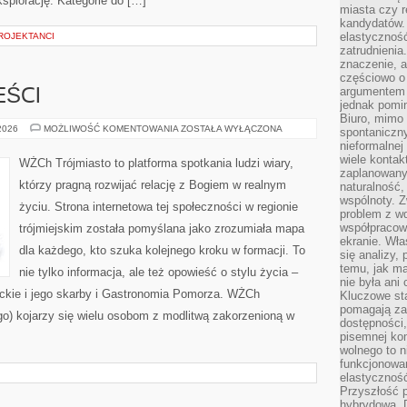
splorację. Kategorie do […]
miasta czy r
kandydatów. 
elastyczność
ROJEKTANCI
zatrudnieni
znaczenie, a
częściowo o
argumentem 
EŚCI
jednak pomin
Biuro, mimo 
MORSKIE
 2026
MOŻLIWOŚĆ KOMENTOWANIA
ZOSTAŁA WYŁĄCZONA
spontaniczn
OPOWIEŚCI
nieformalne
wiele konta
WŻCh Trójmiasto to platforma spotkania ludzi wiary,
zaplanowanyc
którzy pragną rozwijać relację z Bogiem w realnym
naturalność,
wspólnoty. 
życiu. Strona internetowa tej społeczności w regionie
problem z wd
współpracow
trójmiejskim została pomyślana jako zrozumiała mapa
ekranie. Wła
dla każdego, kto szuka kolejnego kroku w formacji. To
się analizy, 
temu, jak m
nie tylko informacja, ale też opowieść o stylu życia –
nie była ani
ckie i jego skarby i Gastronomia Pomorza. WŻCh
Kluczowe sta
pomagają za
go) kojarzy się wielu osobom z modlitwą zakorzenioną w
dostępności,
pisemnej ko
wolnego to n
funkcjonowan
elastyczność
Przyszłość 
hybrydowa. 