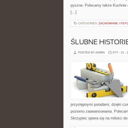
pyszne. Polecamy także Kuchnie św
[…]
CATEGORIES:
ZACHOWANIE I PSY
ŚLUBNE HISTORIE
POSTED BY ADMIN
STY - 21 -
przystępnymi poradami, dzięki cz
poziomu zaawansowania. Polecamy
Skrzypiec opiera się na miłości d