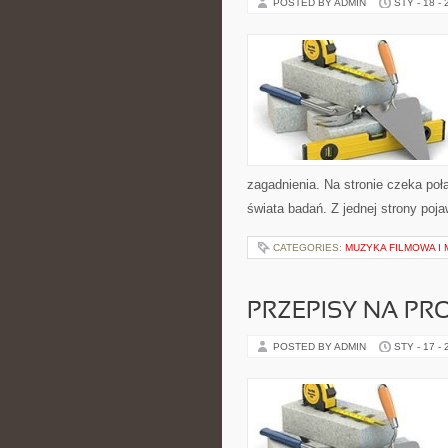
POSTED BY ADMIN
STY - 18 -
zagadnienia. Na stronie czeka poł
świata badań. Z jednej strony poja
CATEGORIES:
MUZYKA FILMOWA I 
PRZEPISY NA PR
POSTED BY ADMIN
STY - 17 -