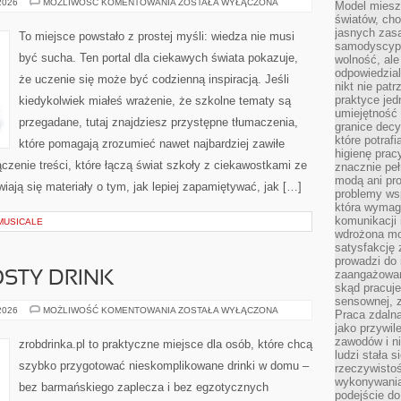
HISTORIA
 2026
MOŻLIWOŚĆ KOMENTOWANIA
ZOSTAŁA WYŁĄCZONA
Model miesz
ŻYCIA
światów, ch
NA
ZIEMI
jasnych zas
To miejsce powstało z prostej myśli: wiedza nie musi
samodyscypl
być sucha. Ten portal dla ciekawych świata pokazuje,
wolność, al
odpowiedzial
że uczenie się może być codzienną inspiracją. Jeśli
nikt nie pat
praktyce jed
kiedykolwiek miałeś wrażenie, że szkolne tematy są
umiejętność 
przegadane, tutaj znajdziesz przystępne tłumaczenia,
granice dec
które potraf
które pomagają zrozumieć nawet najbardziej zawiłe
higienę prac
ączenie treści, które łączą świat szkoły z ciekawostkami ze
znacznie peł
modą ani pr
wiają się materiały o tym, jak lepiej zapamiętywać, jak […]
problemy ws
która wymag
komunikacji 
MUSICALE
wdrożona mo
satysfakcję
prowadzi do 
zaangażowani
OSTY DRINK
skąd pracuje
sensownej, z
PRZEPISY
 2026
MOŻLIWOŚĆ KOMENTOWANIA
ZOSTAŁA WYŁĄCZONA
Praca zdaln
NA
jako przywil
PROSTY
DRINK
zawodów i ni
zrobdrinka.pl to praktyczne miejsce dla osób, które chcą
ludzi stała
szybko przygotować nieskomplikowane drinki w domu –
rzeczywistoś
wykonywania
bez barmańskiego zaplecza i bez egzotycznych
podejście do