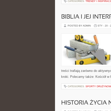
CATEGORIES:
TRENDY I INSPIRA
BIBLIA I JEJ INT
POSTED BY ADMIN
STY - 20 -
treści trafiają zarówno do aktywnyc
kroki. Polecamy także: Kościół w hi
CATEGORIES:
SPORTY DRUŻYNO
HISTORIA ŻYCIA 