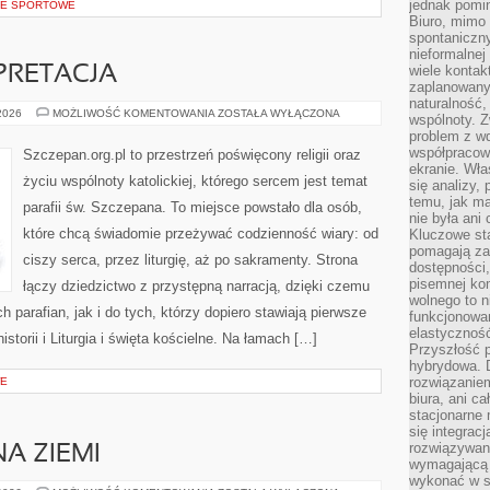
jednak pomin
CJE SPORTOWE
Biuro, mimo 
spontaniczn
nieformalne
wiele konta
ERPRETACJA
zaplanowanyc
naturalność,
BIBLIA
 2026
MOŻLIWOŚĆ KOMENTOWANIA
ZOSTAŁA WYŁĄCZONA
wspólnoty. 
I
problem z wd
JEJ
INTERPRETACJA
współpracow
Szczepan.org.pl to przestrzeń poświęcony religii oraz
ekranie. Wła
życiu wspólnoty katolickiej, którego sercem jest temat
się analizy, 
temu, jak m
parafii św. Szczepana. To miejsce powstało dla osób,
nie była ani
które chcą świadomie przeżywać codzienność wiary: od
Kluczowe sta
pomagają za
ciszy serca, przez liturgię, aż po sakramenty. Strona
dostępności,
pisemnej ko
łączy dziedzictwo z przystępną narracją, dzięki czemu
wolnego to n
h parafian, jak i do tych, którzy dopiero stawiają pierwsze
funkcjonowan
elastyczność
storii i Liturgia i święta kościelne. Na łamach […]
Przyszłość 
hybrydowa. 
rozwiązaniem
WE
biura, ani c
stacjonarne 
się integrac
rozwiązywani
NA ZIEMI
wymagającą k
wykonać w s