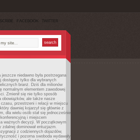
SCRIBE
FACEBOOK
TWITTER
a jeszcze niedawno była postrzegana
ej dostępny tylko dla wybranych
elicznych branż. Dziś dla milionów
 się normalnym elementem zawodowej
ci. Zmienił się nie tylko sposób
 obowiązków, ale także nasze
 czasu, przestrzeni i relacji w miejscu
który dawniej kojarzył się głównie z
, dla wielu osób stał się jednocześnie
 konferencyjną i miejscem
a ważnych decyzji. W początkowym
y zdalnej dominował entuzjazm.
ezygnacji z codziennych dojazdów,
styczność i pozorna swoboda wydawały