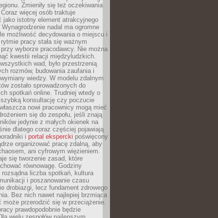
egionu. Zmieniły się też oczekiwania
Coraz więcej osób traktuje
 jako istotny element atrakcyjnego
a. Wynagrodzenie nadal ma ogromne
le możliwość decydowania o miejscu i
 rytmie pracy stała się ważnym
przy wyborze pracodawcy. Nie można
ąć kwestii relacji międzyludzkich.
wszystkich wad, było przestrzenią
ych rozmów, budowania zaufania i
j wymiany wiedzy. W modelu zdalnym
któw zostało sprowadzonych do
h spotkań online. Trudniej wtedy o
 szybką konsultację czy poczucie
Zwłaszcza nowi pracownicy mogą mieć
rożeniem się do zespołu, jeśli znają
ników jedynie z małych okienek na
śnie dlatego coraz częściej pojawiają
poradniki i
portal ekspercki
poświęcony
ądrze organizować pracę zdalną, aby
 chaosem, ani cyfrowym więzieniem.
je się tworzenie zasad, które
chować równowagę. Godziny
 rozsądna liczba spotkań, kultura
munikacji i poszanowanie czasu
ie drobiazgi, lecz fundament zdrowego
ia. Bez nich nawet najlepiej brzmiąca
 może przerodzić się w przeciążenie.
pracy prawdopodobnie będzie
Dla wielu zespołów najlepszym