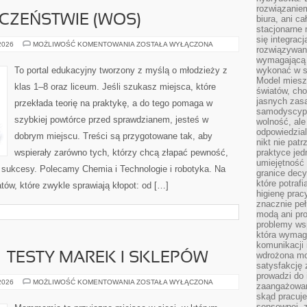
rozwiązaniem
CZEŃSTWIE (WOS)
biura, ani c
stacjonarne 
się integrac
WIEDZA
 2026
MOŻLIWOŚĆ KOMENTOWANIA
ZOSTAŁA WYŁĄCZONA
rozwiązywani
O
SPOŁECZEŃSTWIE
wymagającą k
(WOS)
To portal edukacyjny tworzony z myślą o młodzieży z
wykonać w s
Model miesz
klas 1–8 oraz liceum. Jeśli szukasz miejsca, które
światów, ch
jasnych zas
przekłada teorię na praktykę, a do tego pomaga w
samodyscypl
szybkiej powtórce przed sprawdzianem, jesteś w
wolność, al
odpowiedzial
dobrym miejscu. Treści są przygotowane tak, aby
nikt nie pat
wspierały zarówno tych, którzy chcą złapać pewność,
praktyce jed
umiejętność 
ne sukcesy. Polecamy Chemia i Technologie i robotyka. Na
granice dec
które potraf
tów, które zwykle sprawiają kłopot: od […]
higienę prac
znacznie peł
modą ani pr
problemy ws
która wymag
komunikacji 
wdrożona mo
– TESTY MAREK I SKLEPÓW
satysfakcję
prowadzi do 
ZAKUPY
 2026
MOŻLIWOŚĆ KOMENTOWANIA
ZOSTAŁA WYŁĄCZONA
zaangażowani
ONLINE
skąd pracuje
–
TESTY
sensownej, z