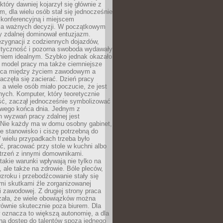
który dawniej kojarzył się głównie z
, dla wielu osób stał się jednocześnie
 konferencyjną i miejscem
a ważnych decyzji. W początkowym
y zdalnej dominował entuzjazm.
ezygnacji z codziennych dojazdów,
styczność i pozorna swoboda wydawały
aniem idealnym. Szybko jednak okazało
y model pracy ma także ciemniejsze
nica między życiem zawodowym a
częła się zacierać. Dzień pracy
, a wiele osób miało poczucie, że jest
nych. Komputer, który teoretycznie
ść, zaczął jednocześnie symbolizować
iwego końca dnia. Jednym z
 wyzwań pracy zdalnej jest
. Nie każdy ma w domu osobny gabinet,
 stanowisko i ciszę potrzebną do
 wielu przypadkach trzeba było
, pracować przy stole w kuchni albo
strzeń z innymi domownikami.
takie warunki wpływają nie tylko na
 ale także na zdrowie. Bóle pleców,
zroku i przebodźcowanie stały się
i skutkami źle zorganizowanej
 zawodowej. Z drugiej strony praca
zała, że wiele obowiązków można
ównie skutecznie poza biurem. Dla
 oznacza to większą autonomię, a dla
na dostęp do talentów spoza jednego