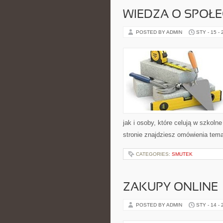
WIEDZA O SPOŁE
POSTED BY ADMIN
STY - 15 -
jak i osoby, które celują w szkol
stronie znajdziesz omówienia tema
CATEGORIES:
SMUTEK
ZAKUPY ONLINE 
POSTED BY ADMIN
STY - 14 -