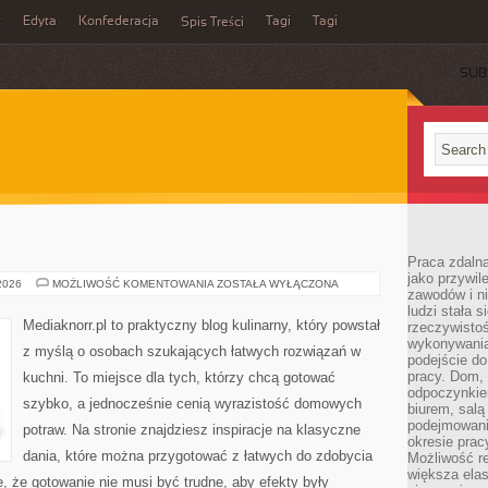
z
Edyta
Konfederacja
Tagi
Tagi
Spis Treści
SUB
Praca zdaln
jako przywil
ALKOHOLE
 2026
MOŻLIWOŚĆ KOMENTOWANIA
ZOSTAŁA WYŁĄCZONA
zawodów i ni
ludzi stała
Mediaknorr.pl to praktyczny blog kulinarny, który powstał
rzeczywistoś
wykonywania
z myślą o osobach szukających łatwych rozwiązań w
podejście do
pracy. Dom, 
kuchni. To miejsce dla tych, którzy chcą gotować
odpoczynkiem
szybko, a jednocześnie cenią wyrazistość domowych
biurem, salą
podejmowani
potraw. Na stronie znajdziesz inspiracje na klasyczne
okresie prac
dania, które można przygotować z łatwych do zdobycia
Możliwość r
większa ela
e, że gotowanie nie musi być trudne, aby efekty były