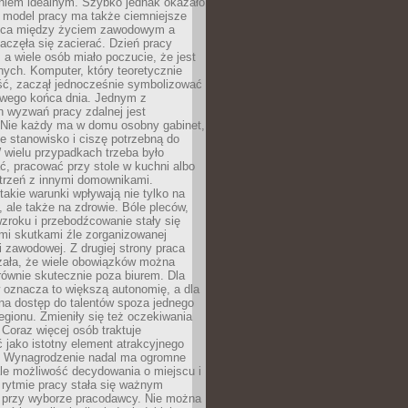
aniem idealnym. Szybko jednak okazało
y model pracy ma także ciemniejsze
nica między życiem zawodowym a
częła się zacierać. Dzień pracy
, a wiele osób miało poczucie, że jest
nych. Komputer, który teoretycznie
ść, zaczął jednocześnie symbolizować
iwego końca dnia. Jednym z
 wyzwań pracy zdalnej jest
. Nie każdy ma w domu osobny gabinet,
 stanowisko i ciszę potrzebną do
 wielu przypadkach trzeba było
, pracować przy stole w kuchni albo
strzeń z innymi domownikami.
takie warunki wpływają nie tylko na
 ale także na zdrowie. Bóle pleców,
zroku i przebodźcowanie stały się
i skutkami źle zorganizowanej
 zawodowej. Z drugiej strony praca
zała, że wiele obowiązków można
ównie skutecznie poza biurem. Dla
 oznacza to większą autonomię, a dla
na dostęp do talentów spoza jednego
egionu. Zmieniły się też oczekiwania
Coraz więcej osób traktuje
 jako istotny element atrakcyjnego
a. Wynagrodzenie nadal ma ogromne
le możliwość decydowania o miejscu i
 rytmie pracy stała się ważnym
przy wyborze pracodawcy. Nie można