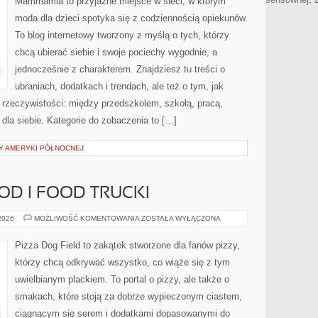
Mammamia to przyjazne miejsce w sieci, w którym
MAREK
I
moda dla dzieci spotyka się z codziennością opiekunów.
SKLEPÓW
To blog internetowy tworzony z myślą o tych, którzy
chcą ubierać siebie i swoje pociechy wygodnie, a
jednocześnie z charakterem. Znajdziesz tu treści o
ubraniach, dodatkach i trendach, ale też o tym, jak
 rzeczywistości: między przedszkolem, szkołą, pracą,
 dla siebie. Kategorie do zobaczenia to […]
Y AMERYKI PÓŁNOCNEJ
OD I FOOD TRUCKI
PIZZA
 2026
MOŻLIWOŚĆ KOMENTOWANIA
ZOSTAŁA WYŁĄCZONA
STREET
FOOD
I
Pizza Dog Field to zakątek stworzone dla fanów pizzy,
FOOD
TRUCKI
którzy chcą odkrywać wszystko, co wiąże się z tym
uwielbianym plackiem. To portal o pizzy, ale także o
smakach, które stoją za dobrze wypieczonym ciastem,
ciągnącym się serem i dodatkami dopasowanymi do