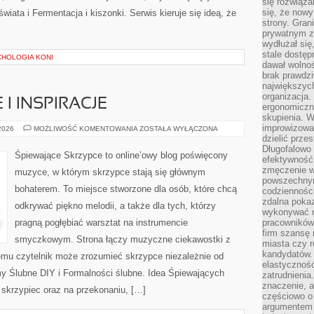
się rozwiąz
się, że now
iata i Fermentacja i kiszonki. Serwis kieruje się ideą, że
strony. Gra
prywatnym za
wydłużał się
stale dostęp
CHOLOGIA KONI
dawał wolno
brak prawdz
największych
organizacja
 I INSPIRACJE
ergonomiczne
skupienia. W
improwizować
ŚLUBNE
 2026
MOŻLIWOŚĆ KOMENTOWANIA
ZOSTAŁA WYŁĄCZONA
HISTORIE
dzielić prze
I
Długofalowo 
INSPIRACJE
Śpiewające Skrzypce to online’owy blog poświęcony
efektywność,
zmęczenie w
muzyce, w którym skrzypce stają się głównym
powszechnym
bohaterem. To miejsce stworzone dla osób, które chcą
codzienności
zdalna poka
odkrywać piękno melodii, a także dla tych, którzy
wykonywać r
pragną pogłębiać warsztat na instrumencie
pracowników
firm szansę 
smyczkowym. Strona łączy muzyczne ciekawostki z
miasta czy r
kandydatów. 
emu czytelnik może zrozumieć skrzypce niezależnie od
elastyczność
 Ślubne DIY i Formalności ślubne. Idea Śpiewających
zatrudnieni
znaczenie, a
o skrzypiec oraz na przekonaniu, […]
częściowo o
argumentem 