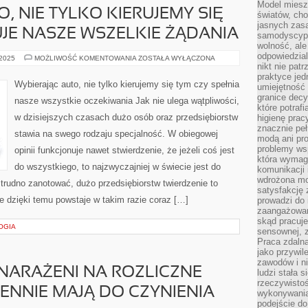
Model miesz
, NIE TYLKO KIERUJEMY SIĘ
światów, ch
jasnych zas
UJE NASZE WSZELKIE ŻĄDANIA
samodyscypl
wolność, al
odpowiedzial
WYBIERAJĄC
 2025
MOŻLIWOŚĆ KOMENTOWANIA
ZOSTAŁA WYŁĄCZONA
AUTO,
nikt nie pat
NIE
praktyce jed
TYLKO
Wybierając auto, nie tylko kierujemy się tym czy spełnia
umiejętność 
KIERUJEMY
SIĘ
granice dec
nasze wszystkie oczekiwania Jak nie ulega wątpliwości,
TYM
które potraf
CZY
w dzisiejszych czasach dużo osób oraz przedsiębiorstw
higienę prac
REALIZUJE
NASZE
znacznie peł
stawia na swego rodzaju specjalność. W obiegowej
WSZELKIE
modą ani pr
ŻĄDANIA
problemy ws
opinii funkcjonuje nawet stwierdzenie, że jeżeli coś jest
która wymag
do wszystkiego, to najzwyczajniej w świecie jest do
komunikacji 
wdrożona mo
trudno zanotować, dużo przedsiębiorstw twierdzenie to
satysfakcję
ie dzięki temu powstaje w takim razie coraz […]
prowadzi do 
zaangażowani
skąd pracuje
OGIA
sensownej, z
Praca zdaln
jako przywil
zawodów i ni
NARAŻENI NA ROZLICZNE
ludzi stała
rzeczywistoś
IENNIE MAJĄ DO CZYNIENIA
wykonywania
podejście do