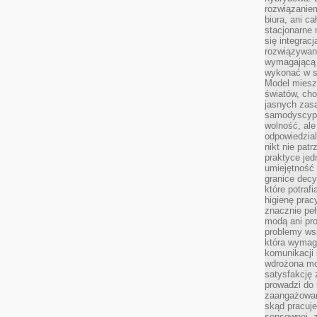
rozwiązaniem
biura, ani c
stacjonarne 
się integrac
rozwiązywani
wymagającą k
wykonać w s
Model miesz
światów, ch
jasnych zas
samodyscypl
wolność, al
odpowiedzial
nikt nie pat
praktyce jed
umiejętność 
granice dec
które potraf
higienę prac
znacznie peł
modą ani pr
problemy ws
która wymag
komunikacji 
wdrożona mo
satysfakcję
prowadzi do 
zaangażowani
skąd pracuje
sensownej, z