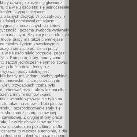
który dawniej kojarzył się głównie z
, dla wielu osób stał się jednocześnie
 konferencyjną i miejscem
a ważnych decyzji. W początkowym
y zdalnej dominował entuzjazm.
ezygnacji z codziennych dojazdów,
styczność i pozorna swoboda wydawały
aniem idealnym. Szybko jednak okazało
y model pracy ma także ciemniejsze
nica między życiem zawodowym a
częła się zacierać. Dzień pracy
, a wiele osób miało poczucie, że jest
nych. Komputer, który teoretycznie
ść, zaczął jednocześnie symbolizować
iwego końca dnia. Jednym z
 wyzwań pracy zdalnej jest
. Nie każdy ma w domu osobny gabinet,
 stanowisko i ciszę potrzebną do
 wielu przypadkach trzeba było
, pracować przy stole w kuchni albo
strzeń z innymi domownikami.
takie warunki wpływają nie tylko na
 ale także na zdrowie. Bóle pleców,
zroku i przebodźcowanie stały się
i skutkami źle zorganizowanej
 zawodowej. Z drugiej strony praca
zała, że wiele obowiązków można
ównie skutecznie poza biurem. Dla
 oznacza to większą autonomię, a dla
na dostęp do talentów spoza jednego