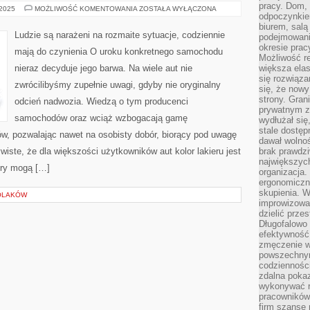
pracy. Dom, 
MIESZKAŃCY
 2025
MOŻLIWOŚĆ KOMENTOWANIA
ZOSTAŁA WYŁĄCZONA
odpoczynkiem
SĄ
NARAŻENI
biurem, salą
NA
Ludzie są narażeni na rozmaite sytuacje, codziennie
podejmowani
ROZLICZNE
SYTUACJE,
okresie prac
mają do czynienia O uroku konkretnego samochodu
CODZIENNIE
Możliwość r
MAJĄ
nieraz decyduje jego barwa. Na wiele aut nie
większa ela
DO
CZYNIENIA
się rozwiąz
zwrócilibyśmy zupełnie uwagi, gdyby nie oryginalny
się, że now
strony. Gra
odcień nadwozia. Wiedzą o tym producenci
prywatnym za
samochodów oraz wciąż wzbogacają gamę
wydłużał się
stale dostęp
ów, pozwalając nawet na osobisty dobór, biorący pod uwagę
dawał wolno
ywiste, że dla większości użytkowników aut kolor lakieru jest
brak prawdz
największych
ery mogą […]
organizacja
ergonomiczne
skupienia. W
POLAKÓW
improwizować
dzielić prze
Długofalowo 
efektywność,
zmęczenie w
powszechnym
codzienności
zdalna poka
wykonywać r
pracowników
firm szansę 