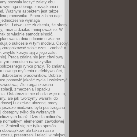
any pozwala łączyć zalety obu
oć wymaga dobrego zarządzania i
ad. Ważnym aspektem jest także
ina pracownika. Praca zdalna daje
e jednocześnie wymaga
ności. Łatwo ulec złudzeniu, że skoro
rzy, można działać mniej uważnie. W
nak to właśnie samodzielność,
planowania dnia i dbanie o własne
ydują o sukcesie w tym modelu. Osoby,
ią zorganizować sobie czas i zadbać o
y, zwykle korzystają z jego zalet
niej. Praca zdalna nie jest chwilową
ostym remedium na wszystkie
półczesnego rynku pracy. To zmiana,
a nowego myślenia o efektywności,
i dobrostanie pracowników. Dobrze
że poprawić jakość życia i zwiększyć
 zawodową. Źle zorganizowana
izolacji, zmęczenia i spadku
a. Ostatecznie nie chodzi więc o to,
my, ale jak tworzymy warunki do
drowej i uczciwie ułożonej pracy.
a jeszcze niedawno była postrzegana
ej dostępny tylko dla wybranych
elicznych branż. Dziś dla milionów
 się normalnym elementem zawodowej
ci. Zmienił się nie tylko sposób
 obowiązków, ale także nasze
 czasu, przestrzeni i relacji w miejscu