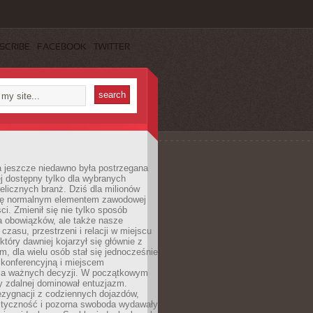
SCRIBE
FACEBOOK
TWITTER
a jeszcze niedawno była postrzegana
ej dostępny tylko dla wybranych
elicznych branż. Dziś dla milionów
 się normalnym elementem zawodowej
ci. Zmienił się nie tylko sposób
 obowiązków, ale także nasze
 czasu, przestrzeni i relacji w miejscu
który dawniej kojarzył się głównie z
, dla wielu osób stał się jednocześnie
 konferencyjną i miejscem
a ważnych decyzji. W początkowym
y zdalnej dominował entuzjazm.
ezygnacji z codziennych dojazdów,
styczność i pozorna swoboda wydawały