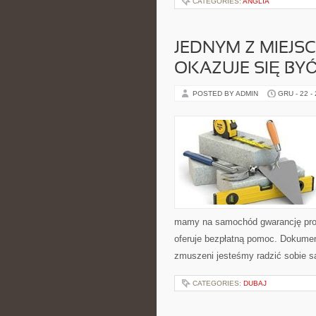
CATEGORIES:
ANGLIA
JEDNYM Z MIEJS
OKAZUJE SIĘ B
POSTED BY ADMIN
GRU - 22 -
mamy na samochód gwarancję pro
oferuje bezpłatną pomoc. Dokumen
zmuszeni jesteśmy radzić sobie s
CATEGORIES:
DUBAJ