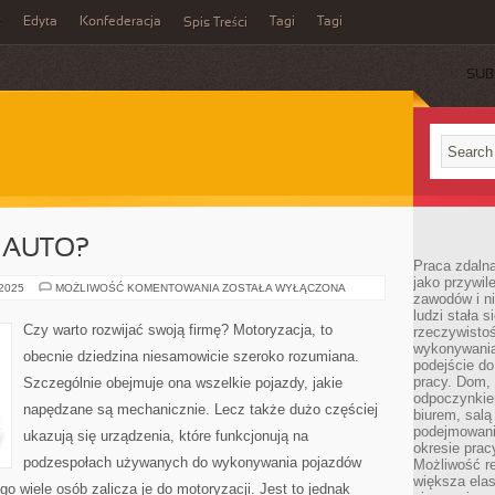
z
Edyta
Konfederacja
Tagi
Tagi
Spis Treści
SUB
 AUTO?
Praca zdaln
jako przywil
NIBY
 2025
MOŻLIWOŚĆ KOMENTOWANIA
ZOSTAŁA WYŁĄCZONA
zawodów i ni
PO
CO
ludzi stała
NAM
Czy warto rozwijać swoją firmę? Motoryzacja, to
rzeczywistoś
AUTO?
wykonywania
obecnie dziedzina niesamowicie szeroko rozumiana.
podejście do
pracy. Dom, 
Szczególnie obejmuje ona wszelkie pojazdy, jakie
odpoczynkiem
napędzane są mechanicznie. Lecz także dużo częściej
biurem, salą
podejmowani
ukazują się urządzenia, które funkcjonują na
okresie prac
podzespołach używanych do wykonywania pojazdów
Możliwość r
większa ela
o wiele osób zalicza je do motoryzacji. Jest to jednak