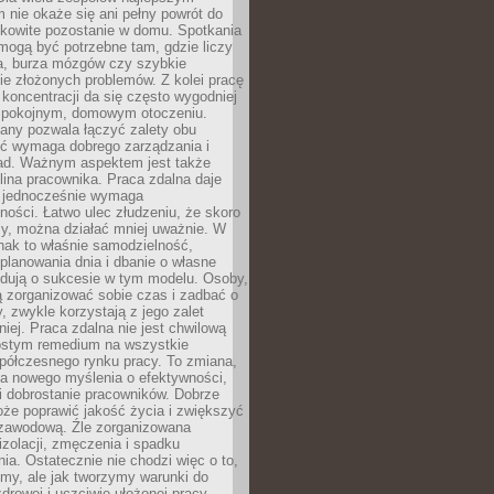
 nie okaże się ani pełny powrót do
ałkowite pozostanie w domu. Spotkania
mogą być potrzebne tam, gdzie liczy
ja, burza mózgów czy szybkie
e złożonych problemów. Z kolei pracę
oncentracji da się często wygodniej
pokojnym, domowym otoczeniu.
any pozwala łączyć zalety obu
oć wymaga dobrego zarządzania i
ad. Ważnym aspektem jest także
ina pracownika. Praca zdalna daje
e jednocześnie wymaga
ności. Łatwo ulec złudzeniu, że skoro
rzy, można działać mniej uważnie. W
nak to właśnie samodzielność,
planowania dnia i dbanie o własne
ydują o sukcesie w tym modelu. Osoby,
ią zorganizować sobie czas i zadbać o
y, zwykle korzystają z jego zalet
niej. Praca zdalna nie jest chwilową
ostym remedium na wszystkie
półczesnego rynku pracy. To zmiana,
a nowego myślenia o efektywności,
i dobrostanie pracowników. Dobrze
że poprawić jakość życia i zwiększyć
 zawodową. Źle zorganizowana
izolacji, zmęczenia i spadku
a. Ostatecznie nie chodzi więc o to,
my, ale jak tworzymy warunki do
drowej i uczciwie ułożonej pracy.