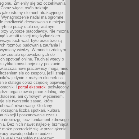
egionu. Zmieniły się też oczekiwania
Coraz więcej osób traktuje
 jako istotny element atrakcyjnego
a. Wynagrodzenie nadal ma ogromne
le możliwość decydowania o miejscu i
 rytmie pracy stała się ważnym
przy wyborze pracodawcy. Nie można
ąć kwestii relacji międzyludzkich.
wszystkich wad, było przestrzenią
ych rozmów, budowania zaufania i
j wymiany wiedzy. W modelu zdalnym
któw zostało sprowadzonych do
h spotkań online. Trudniej wtedy o
 szybką konsultację czy poczucie
Zwłaszcza nowi pracownicy mogą mieć
rożeniem się do zespołu, jeśli znają
ników jedynie z małych okienek na
śnie dlatego coraz częściej pojawiają
poradniki i
portal ekspercki
poświęcony
ądrze organizować pracę zdalną, aby
 chaosem, ani cyfrowym więzieniem.
je się tworzenie zasad, które
chować równowagę. Godziny
 rozsądna liczba spotkań, kultura
munikacji i poszanowanie czasu
ie drobiazgi, lecz fundament zdrowego
ia. Bez nich nawet najlepiej brzmiąca
 może przerodzić się w przeciążenie.
pracy prawdopodobnie będzie
Dla wielu zespołów najlepszym