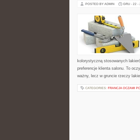
POSTED BY ADMIN
GRU - 22 -
kolorystyczną stosowanych lakier
preferencje klienta salonu. To ocz
ważny, lecz w gruncie rzeczy laki
CATEGORIES:
FRANCJA OCZAMI 