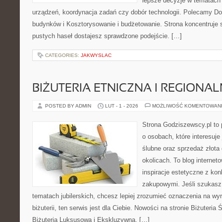
lepsze decyzje w tematach 
urządzeń, koordynacja zadań czy dobór technologii. Polecamy Do
budynków i Kosztorysowanie i budżetowanie. Strona koncentruje s
pustych haseł dostajesz sprawdzone podejście. […]
CATEGORIES:
JAKWYSLAC
BIŻUTERIA ETNICZNA I REGIONA
POSTED BY ADMIN
LUT - 1 - 2026
MOŻLIWOŚĆ KOMENTOWAN
Strona Godziszewscy.pl to 
o osobach, które interesuje 
ślubne oraz sprzedaż złota
okolicach. To blog internet
inspiracje estetyczne z k
zakupowymi. Jeśli szukasz
tematach jubilerskich, chcesz lepiej zrozumieć oznaczenia na wy
biżuterii, ten serwis jest dla Ciebie. Nowości na stronie Biżuteria
Biżuteria Luksusowa i Ekskluzywna. […]