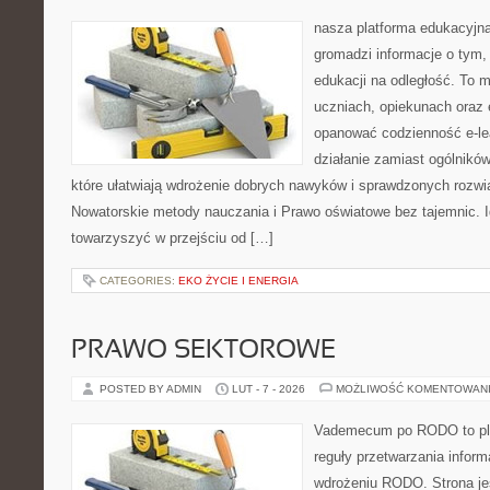
nasza platforma edukacyjna 
gromadzi informacje o tym,
edukacji na odległość. To 
uczniach, opiekunach oraz 
opanować codzienność e-lear
działanie zamiast ogólników
które ułatwiają wdrożenie dobrych nawyków i sprawdzonych rozwią
Nowatorskie metody nauczania i Prawo oświatowe bez tajemnic. Id
towarzyszyć w przejściu od […]
CATEGORIES:
EKO ŻYCIE I ENERGIA
PRAWO SEKTOROWE
POSTED BY ADMIN
LUT - 7 - 2026
MOŻLIWOŚĆ KOMENTOWAN
Vademecum po RODO to plat
reguły przetwarzania inform
wdrożeniu RODO. Strona je