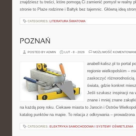
znajdziesz tu treści, które pomogą Ci zamienić pomysł w realny p
stronie to Plaże rodzinne i Bałtyk bez tajemnic. Główną ideą stron
CATEGORIES:
LITERATURA ŚWIATOWA
POZNAŃ
POSTED BY ADMIN
LUT - 8 - 2026
MOŻLIWOŚĆ KOMENTOWAN
anabell-kalisz.pl to portal 
regionie wielkopolskim – mie
zaskoczyć różnorodnością. 
świata, gdzie konkret mies
Jeśli szukasz inspiracji n
znane i mniej znane zakątki
na każdą porę roku. Ciekawe miasta to Jarocin i Ostrów Wielkopols
katalog punktów na mapie. To relacja z odkrywania – prowadzona
CATEGORIES:
ELEKTRYKA SAMOCHODOWA I SYSTEMY OŚWIETLENIA