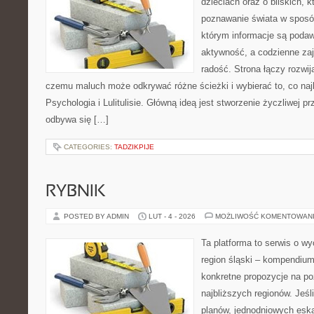
dzieciach oraz o bliskich, 
poznawanie świata w sposób
którym informacje są poda
aktywność, a codzienne zaj
radość. Strona łączy rozwij
czemu maluch może odkrywać różne ścieżki i wybierać to, co naj
Psychologia i Lulitulisie. Główną ideą jest stworzenie życzliwej pr
odbywa się […]
CATEGORIES:
TADZIKPIJE
RYBNIK
POSTED BY ADMIN
LUT - 4 - 2026
MOŻLIWOŚĆ KOMENTOWAN
Ta platforma to serwis o w
region śląski – kompendiu
konkretne propozycje na p
najbliższych regionów. Jeśl
planów, jednodniowych eska