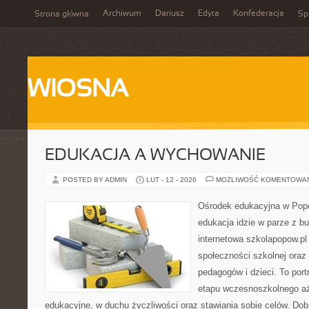
Archiwum
Dariusz
Edyta
Konfederacja
Strona główna
Spi
WIOSNA
EDUKACJA A WYCHOWANIE
POSTED BY ADMIN
LUT - 12 - 2026
MOŻLIWOŚĆ KOMENTOWA
Ośrodek edukacyjna w Popo
edukacja idzie w parze z b
internetowa szkolapopow.pl
społeczności szkolnej oraz
pedagogów i dzieci. To por
etapu wczesnoszkolnego aż
edukacyjne, w duchu życzliwości oraz stawiania sobie celów. Do