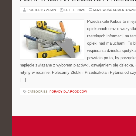
POSTED BY ADMIN
LUT - 1 - 2026
MOŻLIWOŚĆ KOMENTOWAN
Przedszkole Kubuś to miej
opiekunach oraz o wszystki
rzetelnych informacji na te
opieki nad maluchami. To b
wspierania dziecka spotyka
powstała po to, by porządk
napięcie związane z wyborem placówki, oswajaniem się dziecka,
rutyny w rodzinie. Polecamy Żłobki i Przedszkola i Pytania od cz
[…]
CATEGORIES:
PORADY DLA RODZICÓW