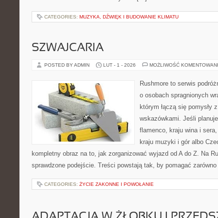
CATEGORIES:
MUZYKA, DŹWIĘK I BUDOWANIE KLIMATU
SZWAJCARIA
POSTED BY ADMIN
LUT - 1 - 2026
MOŻLIWOŚĆ KOMENTOWAN
Rushmore to serwis podróżn
o osobach spragnionych wra
którym łączą się pomysły 
wskazówkami. Jeśli planuje
flamenco, kraju wina i sera
kraju muzyki i gór albo Cze
kompletny obraz na to, jak zorganizować wyjazd od A do Z. Na R
sprawdzone podejście. Treści powstają tak, by pomagać zarówno
CATEGORIES:
ŻYCIE ZAKONNE I POWOŁANIE
ADAPTACJA W ŻŁOBKU I PRZED