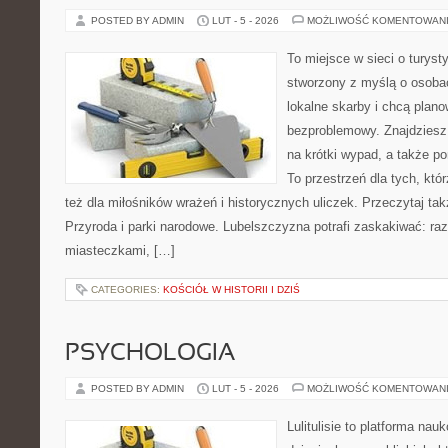
POSTED BY ADMIN
LUT - 5 - 2026
MOŻLIWOŚĆ KOMENTOWAN
To miejsce w sieci o turyst
stworzony z myślą o osobac
lokalne skarby i chcą plan
bezproblemowy. Znajdziesz t
na krótki wypad, a także p
To przestrzeń dla tych, któ
też dla miłośników wrażeń i historycznych uliczek. Przeczytaj tak
Przyroda i parki narodowe. Lubelszczyzna potrafi zaskakiwać: ra
miasteczkami, […]
CATEGORIES:
KOŚCIÓŁ W HISTORII I DZIŚ
PSYCHOLOGIA
POSTED BY ADMIN
LUT - 5 - 2026
MOŻLIWOŚĆ KOMENTOWAN
Lulitulisie to platforma na