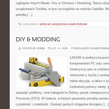
Laptopów Innych Marek i Gry w Chmurze i Streaming. Nasza dział
urządzeniach Toshiba, w tym szczególnie na rodzinie Satellite. 
potrafią […]
CATEGORIES:
MOBILNE URZĄDZENIA KOMPUTEROWE
DIY & MODDING
POSTED BY ADMIN
LUT - 6 - 2026
MOŻLIWOŚĆ KOMENTOWAN
LAKOM to praktyczna prze
komponentom PC oraz serwi
towarzyszą nam w codzienn
stworzone z myślą o osoba
trafne decyzje, a także o ty
konkretnej pomocy wtedy, 
sprawiać problemy. Inne kategorie to Zielony sprzęt: energooszczę
Procesory (CPU). W świecie, w którym parametry potrafią zami
czytelność i rzetelność. Zamiast pustych sloganów dostajesz […]