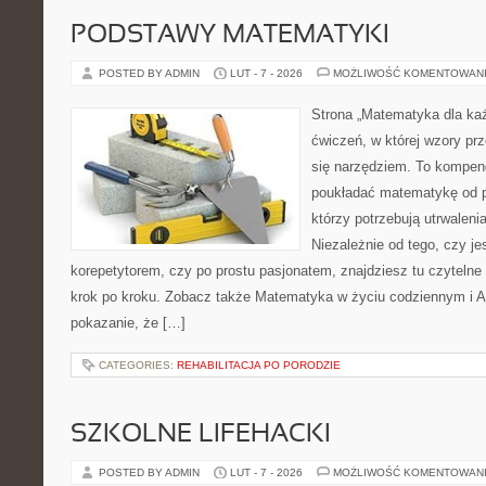
PODSTAWY MATEMATYKI
POSTED BY ADMIN
LUT - 7 - 2026
MOŻLIWOŚĆ KOMENTOWAN
Strona „Matematyka dla każ
ćwiczeń, w której wzory prze
się narzędziem. To kompen
poukładać matematykę od po
którzy potrzebują utrwalen
Niezależnie od tego, czy j
korepetytorem, czy po prostu pasjonatem, znajdziesz tu czytelne
krok po kroku. Zobacz także Matematyka w życiu codziennym i Al
pokazanie, że […]
CATEGORIES:
REHABILITACJA PO PORODZIE
SZKOLNE LIFEHACKI
POSTED BY ADMIN
LUT - 7 - 2026
MOŻLIWOŚĆ KOMENTOWAN