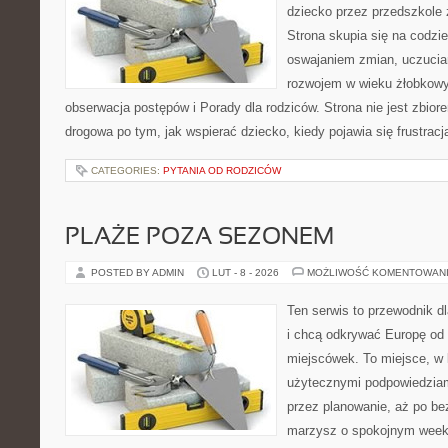
dziecko przez przedszkole 
Strona skupia się na codzi
oswajaniem zmian, uczucia
rozwojem w wieku żłobkow
obserwacja postępów i Porady dla rodziców. Strona nie jest zbiore
drogowa po tym, jak wspierać dziecko, kiedy pojawia się frustrac
CATEGORIES:
PYTANIA OD RODZICÓW
PLAŻE POZA SEZONEM
POSTED BY ADMIN
LUT - 8 - 2026
MOŻLIWOŚĆ KOMENTOWAN
Ten serwis to przewodnik d
i chcą odkrywać Europę od
miejscówek. To miejsce, w 
użytecznymi podpowiedziam
przez planowanie, aż po be
marzysz o spokojnym week