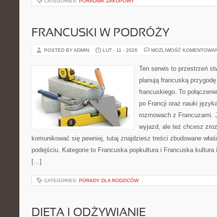
CATEGORIES:
PORADNIK ZAKUPOWY
FRANCUSKI W PODRÓŻY
POSTED BY ADMIN
LUT - 11 - 2026
MOŻLIWOŚĆ KOMENTOWA
Ten serwis to przestrzeń st
planują francuską przygodę
francuskiego. To połączeni
po Francji oraz nauki języka
rozmowach z Francuzami. J
wyjazd, ale też chcesz zroz
komunikować się pewniej, tutaj znajdziesz treści zbudowane wł
podejściu. Kategorie to Francuska popkultura i Francuska kultura i
[…]
CATEGORIES:
PORADY DLA RODZICÓW
DIETA I ODŻYWIANIE