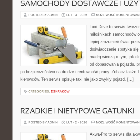
SAMOCHODY DOSTAWCZE I UŻ
POSTED BY ADMIN
LUT - 3 - 2026
MOŻLIWOŚĆ KOMENTOWAN
Taxi Drive to serwis tworzo
miłośnikach samochodów or
lepiej zrozumieć świat prz
doświadczenie spotyka się 
mądrą wiedzą o tym, jak d
od dopasowania pojazdu, pr
po bezpieczeństwo na drodze i rentowność pracy. Zobacz także Ta
kierowców. Ten serwis opisuje taxi nie jako zwykły pojazd, […]
CATEGORIES:
DSKRAKOW
RZADKIE I NIETYPOWE GATUNKI
POSTED BY ADMIN
LUT - 2 - 2026
MOŻLIWOŚĆ KOMENTOWAN
Akwa-Pro to serwis dla akw