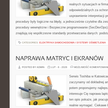
realnych sytuacjach w firm
odpowiedzialnych za ochron
usprawnienie interpretacji 
procedury były logiczne na błędy, a jednocześnie czytelne dla zes
procedury wewnętrzne i Bezpieczne programowanie (SecDevOps)
znajdują się współczesne standardy przetwarzania danych: pods
CATEGORIES:
ELEKTRYKA SAMOCHODOWA I SYSTEMY OŚWIETLENIA
NAPRAWA MATRYC I EKRANÓW
POSTED BY ADMIN
LUT - 6 - 2026
MOŻLIWOŚĆ KOMENTOWAN
Serwis Toshiba w Katowicac
zaczynamy od dokładnej ana
potem proponujemy najlepsz
interesuje Cię naprawa lap
ten opis pokaże, jak pracu
realnie wymagać. Ciekawe k