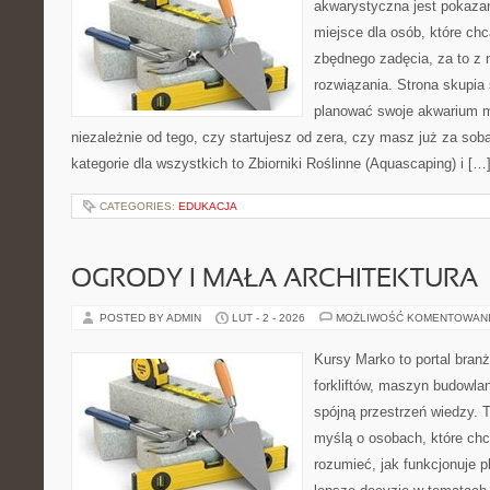
akwarystyczna jest pokazan
miejsce dla osób, które ch
zbędnego zadęcia, za to z 
rozwiązania. Strona skupia
planować swoje akwarium m
niezależnie od tego, czy startujesz od zera, czy masz już za sob
kategorie dla wszystkich to Zbiorniki Roślinne (Aquascaping) i […
CATEGORIES:
EDUKACJA
OGRODY I MAŁA ARCHITEKTURA
POSTED BY ADMIN
LUT - 2 - 2026
MOŻLIWOŚĆ KOMENTOWAN
Kursy Marko to portal branż
forkliftów, maszyn budowla
spójną przestrzeń wiedzy. 
myślą o osobach, które chc
rozumieć, jak funkcjonuje 