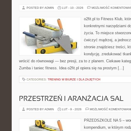
POSTED BY ADMIN
LUT - 10 - 2026
MOŻLIWOŚĆ KOMENTOWA
o2fit.pl to Fitness Klub, kt
konkretnymi narzędziami do
życia. To miejsce stworzon
ćwiczyć mądrzej, a jednocz
stronie znajdziesz treści, 
kondycję, zredukować tkan
wrócić do równowagi — bez presji, za to z planem. Ciekawe kategor
Zumba i taniec fitness. Idea o2fit.pl opiera się na prostym […]
CATEGORIES:
TRENING W BIURZE I DLA ZAJĘTYCH
PRZESTRZEŃ I ARANŻACJA SAL
POSTED BY ADMIN
LUT - 9 - 2026
MOŻLIWOŚĆ KOMENTOWAN
PRZEDSZKOLE NA 5 – wort
kompendium, w którym rodz