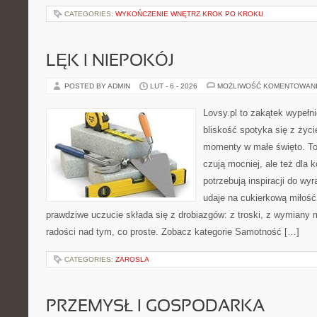
CATEGORIES:
WYKOŃCZENIE WNĘTRZ KROK PO KROKU
LĘK I NIEPOKÓJ
POSTED BY ADMIN
LUT - 6 - 2026
MOŻLIWOŚĆ KOMENTOWAN
Lovsy.pl to zakątek wypełn
bliskość spotyka się z życi
momenty w małe święto. To 
czują mocniej, ale też dla 
potrzebują inspiracji do wy
udaje na cukierkową miłość
prawdziwe uczucie składa się z drobiazgów: z troski, z wymiany m
radości nad tym, co proste. Zobacz kategorie Samotność […]
CATEGORIES:
ZAROSLA
PRZEMYSŁ I GOSPODARKA