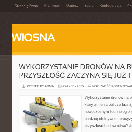
Archiwum
Dariusz
Edyta
Konfederacja
Strona główna
Spi
WIOSNA
WYKORZYSTANIE DRONÓW NA B
PRZYSZŁOŚĆ ZACZYNA SIĘ JUŻ 
POSTED BY ADMIN
KWI - 30 - 2025
MOŻLIWOŚĆ KOMENTOWA
Wykorzystanie dronów na b
który zmienia oblicze branż
nowoczesnym technologiom,
bardziej efektywne i precyz
przyszłość budownictwa? Ju