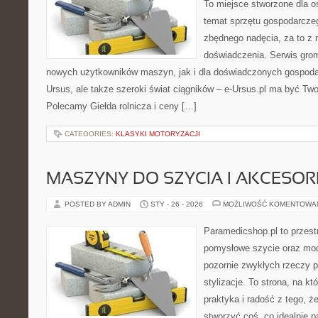
To miejsce stworzone dla o
temat sprzętu gospodarcze
zbędnego nadęcia, za to z 
doświadczenia. Serwis gro
nowych użytkowników maszyn, jak i dla doświadczonych gospodarz
Ursus, ale także szeroki świat ciągników – e-Ursus.pl ma być Two
Polecamy Giełda rolnicza i ceny […]
CATEGORIES:
KLASYKI MOTORYZACJI
MASZYNY DO SZYCIA I AKCESOR
POSTED BY ADMIN
STY - 26 - 2026
MOŻLIWOŚĆ KOMENTOWA
Paramedicshop.pl to przest
pomysłowe szycie oraz mod
pozornie zwykłych rzeczy 
stylizacje. To strona, na któ
praktyka i radość z tego, 
stworzyć coś, co idealnie p