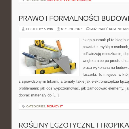
PRAWO I FORMALNOŚCI BUDOW
POSTED BY ADMIN
STY - 28 - 2026
MOŻLIWOŚĆ KOMENTOWA
sklep-pusmak.pl to blog bu
powstał z myślą o osobach,
odświeżają mieszkanie, dopi
wnętrza albo po prostu ch
praca wykonana na budowie
fuszerki. To miejsce, w któ
z sprawdzonymi trikami, a tematy takie jak elektronarzędzia łącz
problemami: jak coś wypoziomować, jak zamocować elementy, jak
dobrać materiały do […]
CATEGORIES:
PORADY IT
ROŚLINY EGZOTYCZNE I TROPIK