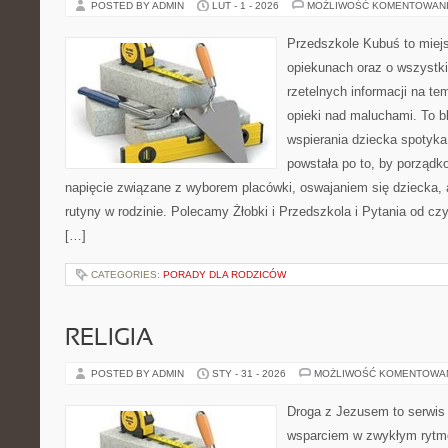
POSTED BY ADMIN
LUT - 1 - 2026
MOŻLIWOŚĆ KOMENTOWAN
Przedszkole Kubuś to miej
opiekunach oraz o wszystki
rzetelnych informacji na te
opieki nad maluchami. To b
wspierania dziecka spotyka
powstała po to, by porządk
napięcie związane z wyborem placówki, oswajaniem się dziecka,
rutyny w rodzinie. Polecamy Żłobki i Przedszkola i Pytania od cz
[…]
CATEGORIES:
PORADY DLA RODZICÓW
RELIGIA
POSTED BY ADMIN
STY - 31 - 2026
MOŻLIWOŚĆ KOMENTOWA
Droga z Jezusem to serwis r
wsparciem w zwykłym rytm