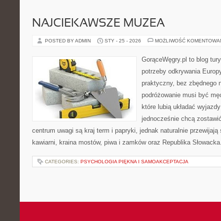
NAJCIEKAWSZE MUZEA
POSTED BY ADMIN
STY - 25 - 2026
MOŻLIWOŚĆ KOMENTOWA
GorąceWęgry.pl to blog tury
potrzeby odkrywania Europ
praktyczny, bez zbędnego n
podróżowanie musi być męc
które lubią układać wyjazdy
jednocześnie chcą zostawi
centrum uwagi są kraj term i papryki, jednak naturalnie przewijają s
kawiarni, kraina mostów, piwa i zamków oraz Republika Słowacka
CATEGORIES:
PSYCHOLOGIA PIĘKNA I SAMOAKCEPTACJA