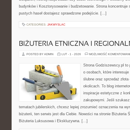
budynków i Kosztorysowanie i budżetowanie. Strona koncentruje s
pustych haseł dostajesz sprawdzone podejście. […]
CATEGORIES:
JAKWYSLAC
BIŻUTERIA ETNICZNA I REGIONA
POSTED BY ADMIN
LUT - 1 - 2026
MOŻLIWOŚĆ KOMENTOWAN
Strona Godziszewscy.pl to 
o osobach, które interesuje 
ślubne oraz sprzedaż złota
okolicach. To blog internet
inspiracje estetyczne z k
zakupowymi. Jeśli szukasz
tematach jubilerskich, chcesz lepiej zrozumieć oznaczenia na wy
biżuterii, ten serwis jest dla Ciebie. Nowości na stronie Biżuteria
Biżuteria Luksusowa i Ekskluzywna. […]