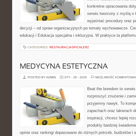
konkretne opracowania doty
serwis tworzony z myślą o 
wyjaśniać procedury oraz
decyzji – od spraw organizacyjnych po tematy wychowawcze. Ciek
edukacji i Edukacja specjalna i inkluzyjna. W praktyce ta platfor
CATEGORIES:
RESTAURACJASPICHLERZ
MEDYCYNA ESTETYCZNA
POSTED BY ADMIN
STY - 28 - 2026
MOŻLIWOŚĆ KOMENTOWA
Beat the boredom to serwis
rozproszyć znużenie i zami
przyjemny nawyk. To kompe
zapachach oraz lakierach d
inspiracji, chcesz lepiej ro
produkty bardziej świadomie
opinie oraz rankingi dopasowane do różnych potrzeb, budżetów i s