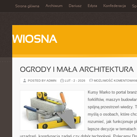
Archiwum
Dariusz
Edyta
Konfederacja
Strona główna
Spi
WIOSNA
OGRODY I MAŁA ARCHITEKTURA
POSTED BY ADMIN
LUT - 2 - 2026
MOŻLIWOŚĆ KOMENTOWAN
Kursy Marko to portal branż
forkliftów, maszyn budowla
spójną przestrzeń wiedzy. 
myślą o osobach, które chc
rozumieć, jak funkcjonuje 
lepsze decyzje w tematach 
urządzeń, koordynacja zadań czy dobór technologii. Polecamy Do