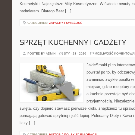
Kosmetyki i Najczęstsze Mity Kosmetyczne. W świecie beauty ł
nadmiarem. Dlatego Beat […]
CATEGORIES:
ZAPACHY I ŚWIEŻOŚĆ
SPRZĘT KUCHENNY I GADŻETY
POSTED BY ADMIN
STY - 28 - 2026
MOŻLIWOŚĆ KOMENTOWA
JakieSmaki.pl to internetow
powstał po to, by odczaro
zamieniać zwykłe posiłki 
miejsce, gdzie receptury s
a kuchnia przestaje być obo
przyjemnością. Niezależnie
święta, czy dopiero stawiasz pierwsze kroki, znajdziesz tu spraw
pomagają gotować sprytniej i jeść lepiej. Polecamy Diety i Kawa 
liczy […]
CATEGORIES:
HISTORIA POLSKIEJ EMIGRACJI