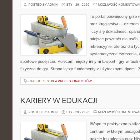
POSTED BY ADMIN
STY - 29 - 2026
MOŻLIWOŚĆ KOMENTOWA
To portal poświęcony grze w
oraz kręglarstwu – czterem 
liczy się dokładność, opano
miejsce powstało dla osób,
rekreacyjnie, ale też dla ty
systematyczne ćwiczenia, 
sportowe podejście. Polecam między innymi E-sport i gry wirtualne
fizyczne do gry. Strona łączy fundamenty z użytecznymi tipami. 
CATEGORIES:
DLA PROFESJONALISTÓW
KARIERY W EDUKACJI
POSTED BY ADMIN
STY - 29 - 2026
MOŻLIWOŚĆ KOMENTOWA
IWspo to praktyczna platfo
centrum, w którym pedagodz
trakcie kształcenia oraz b