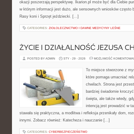
okazji poszerzają perspektywę. Ikarion.pl może być dla Ciebie pu
w którym informacji jest dużo, ale sensownych wniosków często b
Rasy koni i Sprzęt jeździecki. […]
CATEGORIES:
ZIOŁOLECZNICTWO I DAWNE MEDYCYNY LEŚNE
ŻYCIE I DZIAŁALNOŚĆ JEZUSA 
POSTED BY ADMIN
STY - 29 - 2026
MOŻLIWOŚĆ KOMENTOWA
To miejsce stworzone z myś
które pomaga umacniać rel
chwilach. Strona jest przes
bardziej świadomie kroczyć 
święta, ale także wtedy, gdy
intencją jest prowadzić w 
stawała się praktyczna, a modlitwa i refleksja przenikały dom, roz
innymi. Zobacz również: Katecheza i nauczanie […]
CATEGORIES:
CYBERBEZPIECZEŃSTWO