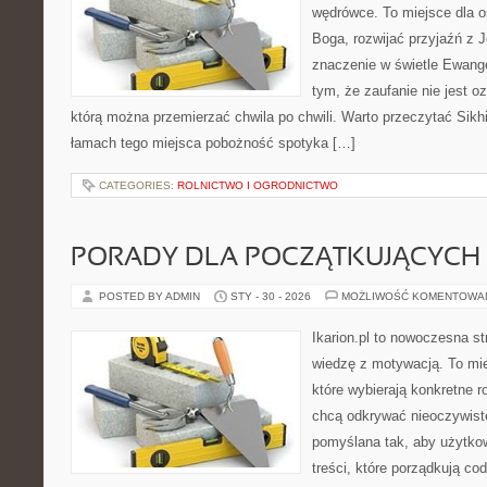
wędrówce. To miejsce dla o
Boga, rozwijać przyjaźń z
znaczenie w świetle Ewangel
tym, że zaufanie nie jest o
którą można przemierzać chwila po chwili. Warto przeczytać Sikhi
łamach tego miejsca pobożność spotyka […]
CATEGORIES:
ROLNICTWO I OGRODNICTWO
PORADY DLA POCZĄTKUJĄCYCH
POSTED BY ADMIN
STY - 30 - 2026
MOŻLIWOŚĆ KOMENTOWA
Ikarion.pl to nowoczesna st
wiedzę z motywacją. To mie
które wybierają konkretne r
chcą odkrywać nieoczywiste
pomyślana tak, aby użytkow
treści, które porządkują co