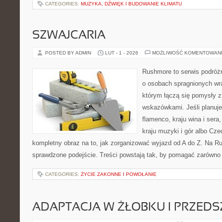
CATEGORIES:
MUZYKA, DŹWIĘK I BUDOWANIE KLIMATU
SZWAJCARIA
POSTED BY ADMIN
LUT - 1 - 2026
MOŻLIWOŚĆ KOMENTOWAN
Rushmore to serwis podróżn
o osobach spragnionych wra
którym łączą się pomysły 
wskazówkami. Jeśli planuje
flamenco, kraju wina i sera
kraju muzyki i gór albo Cze
kompletny obraz na to, jak zorganizować wyjazd od A do Z. Na R
sprawdzone podejście. Treści powstają tak, by pomagać zarówno
CATEGORIES:
ŻYCIE ZAKONNE I POWOŁANIE
ADAPTACJA W ŻŁOBKU I PRZED