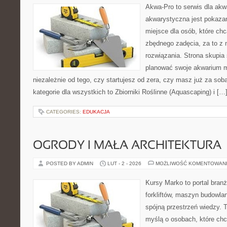
Akwa-Pro to serwis dla akw
akwarystyczna jest pokazan
miejsce dla osób, które ch
zbędnego zadęcia, za to z 
rozwiązania. Strona skupia
planować swoje akwarium m
niezależnie od tego, czy startujesz od zera, czy masz już za sob
kategorie dla wszystkich to Zbiorniki Roślinne (Aquascaping) i […
CATEGORIES:
EDUKACJA
OGRODY I MAŁA ARCHITEKTURA
POSTED BY ADMIN
LUT - 2 - 2026
MOŻLIWOŚĆ KOMENTOWAN
Kursy Marko to portal branż
forkliftów, maszyn budowla
spójną przestrzeń wiedzy. 
myślą o osobach, które chc