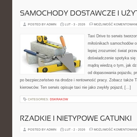
SAMOCHODY DOSTAWCZE I UŻ
POSTED BY ADMIN
LUT - 3 - 2026
MOŻLIWOŚĆ KOMENTOWAN
Taxi Drive to serwis tworzo
miłośnikach samochodów or
lepiej zrozumieć świat prz
doświadczenie spotyka się 
mądrą wiedzą o tym, jak d
od dopasowania pojazdu, pr
po bezpieczeństwo na drodze i rentowność pracy. Zobacz także Ta
kierowców. Ten serwis opisuje taxi nie jako zwykły pojazd, […]
CATEGORIES:
DSKRAKOW
RZADKIE I NIETYPOWE GATUNKI
POSTED BY ADMIN
LUT - 2 - 2026
MOŻLIWOŚĆ KOMENTOWAN