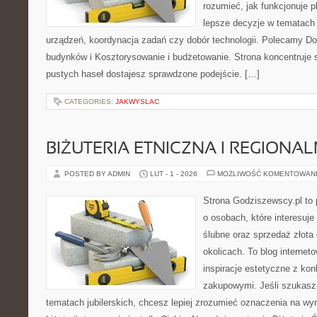
rozumieć, jak funkcjonuje 
lepsze decyzje w tematach 
urządzeń, koordynacja zadań czy dobór technologii. Polecamy Do
budynków i Kosztorysowanie i budżetowanie. Strona koncentruje s
pustych haseł dostajesz sprawdzone podejście. […]
CATEGORIES:
JAKWYSLAC
BIŻUTERIA ETNICZNA I REGIONA
POSTED BY ADMIN
LUT - 1 - 2026
MOŻLIWOŚĆ KOMENTOWAN
Strona Godziszewscy.pl to 
o osobach, które interesuje 
ślubne oraz sprzedaż złota
okolicach. To blog internet
inspiracje estetyczne z k
zakupowymi. Jeśli szukasz
tematach jubilerskich, chcesz lepiej zrozumieć oznaczenia na wy