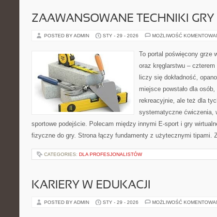
ZAAWANSOWANE TECHNIKI GRY
POSTED BY ADMIN
STY - 29 - 2026
MOŻLIWOŚĆ KOMENTOWA
To portal poświęcony grze w
oraz kręglarstwu – czterem 
liczy się dokładność, opano
miejsce powstało dla osób,
rekreacyjnie, ale też dla ty
systematyczne ćwiczenia, 
sportowe podejście. Polecam między innymi E-sport i gry wirtualne
fizyczne do gry. Strona łączy fundamenty z użytecznymi tipami. 
CATEGORIES:
DLA PROFESJONALISTÓW
KARIERY W EDUKACJI
POSTED BY ADMIN
STY - 29 - 2026
MOŻLIWOŚĆ KOMENTOWA