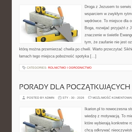
Droga z Jezusem to serwis r
wsparciem w zwykłym rytm
wędrówce. To miejsce dla o
Boga, rozwijać przyjaźń z
znaczenie w świetle Ewangel
tym, że zaufanie nie jest o
którą można przemierzać chwila po chwili. Warto przeczytać Sikhi
łamach tego miejsca pobożność spotyka […]
CATEGORIES:
ROLNICTWO I OGRODNICTWO
PORADY DLA POCZĄTKUJĄCYCH
POSTED BY ADMIN
STY - 30 - 2026
MOŻLIWOŚĆ KOMENTOWA
Ikarion.pl to nowoczesna st
wiedzę z motywacją. To mie
które wybierają konkretne r
chcą odkrywać nieoczywiste