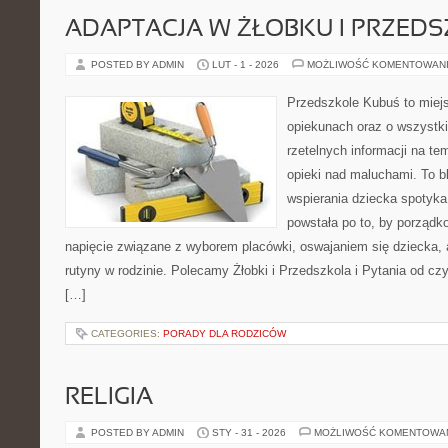
ADAPTACJA W ŻŁOBKU I PRZED
POSTED BY ADMIN
LUT - 1 - 2026
MOŻLIWOŚĆ KOMENTOWAN
Przedszkole Kubuś to miej
opiekunach oraz o wszystki
rzetelnych informacji na te
opieki nad maluchami. To b
wspierania dziecka spotyka
powstała po to, by porządk
napięcie związane z wyborem placówki, oswajaniem się dziecka,
rutyny w rodzinie. Polecamy Żłobki i Przedszkola i Pytania od cz
[…]
CATEGORIES:
PORADY DLA RODZICÓW
RELIGIA
POSTED BY ADMIN
STY - 31 - 2026
MOŻLIWOŚĆ KOMENTOWA