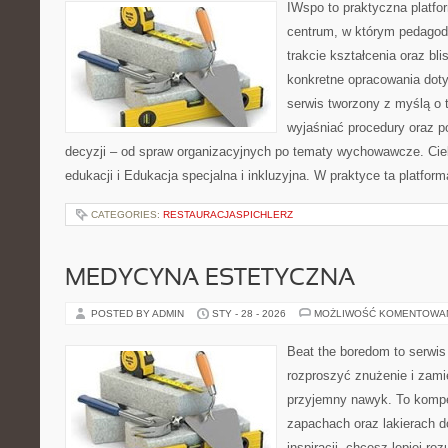
IWspo to praktyczna platfo
centrum, w którym pedagodz
trakcie kształcenia oraz b
konkretne opracowania doty
serwis tworzony z myślą o 
wyjaśniać procedury oraz
decyzji – od spraw organizacyjnych po tematy wychowawcze. Ciek
edukacji i Edukacja specjalna i inkluzyjna. W praktyce ta platfor
CATEGORIES:
RESTAURACJASPICHLERZ
MEDYCYNA ESTETYCZNA
POSTED BY ADMIN
STY - 28 - 2026
MOŻLIWOŚĆ KOMENTOWA
Beat the boredom to serwis
rozproszyć znużenie i zami
przyjemny nawyk. To kompe
zapachach oraz lakierach d
inspiracji, chcesz lepiej ro