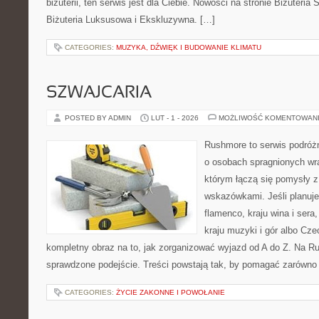
biżuterii, ten serwis jest dla Ciebie. Nowości na stronie Biżuteria
Biżuteria Luksusowa i Ekskluzywna. […]
CATEGORIES:
MUZYKA, DŹWIĘK I BUDOWANIE KLIMATU
SZWAJCARIA
POSTED BY ADMIN
LUT - 1 - 2026
MOŻLIWOŚĆ KOMENTOWAN
Rushmore to serwis podróżn
o osobach spragnionych wra
którym łączą się pomysły 
wskazówkami. Jeśli planuje
flamenco, kraju wina i sera
kraju muzyki i gór albo Cze
kompletny obraz na to, jak zorganizować wyjazd od A do Z. Na R
sprawdzone podejście. Treści powstają tak, by pomagać zarówno
CATEGORIES:
ŻYCIE ZAKONNE I POWOŁANIE