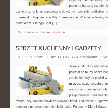
produkty bardziej świadomie
opinie oraz rankingi dopasowane do różnych potrzeb, budżetów i s
Kosmetyki i Najczęstsze Mity Kosmetyczne. W świecie beauty ł
nadmiarem. Dlatego Beat […]
CATEGORIES:
ZAPACHY I ŚWIEŻOŚĆ
SPRZĘT KUCHENNY I GADŻETY
POSTED BY ADMIN
STY - 28 - 2026
MOŻLIWOŚĆ KOMENTOWA
JakieSmaki.pl to internetow
powstał po to, by odczaro
zamieniać zwykłe posiłki 
miejsce, gdzie receptury s
a kuchnia przestaje być obo
przyjemnością. Niezależnie
święta, czy dopiero stawiasz pierwsze kroki, znajdziesz tu spraw
pomagają gotować sprytniej i jeść lepiej. Polecamy Diety i Kawa 