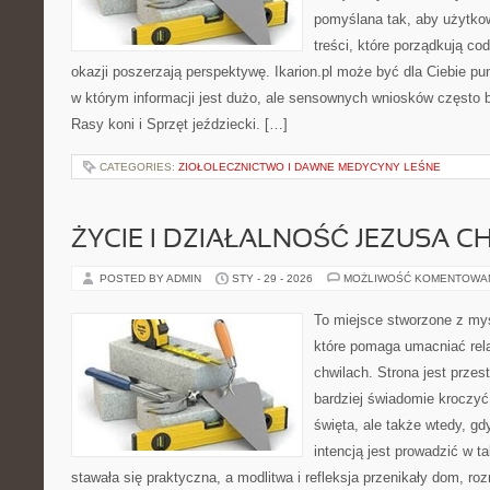
pomyślana tak, aby użytkow
treści, które porządkują co
okazji poszerzają perspektywę. Ikarion.pl może być dla Ciebie pu
w którym informacji jest dużo, ale sensownych wniosków często b
Rasy koni i Sprzęt jeździecki. […]
CATEGORIES:
ZIOŁOLECZNICTWO I DAWNE MEDYCYNY LEŚNE
ŻYCIE I DZIAŁALNOŚĆ JEZUSA 
POSTED BY ADMIN
STY - 29 - 2026
MOŻLIWOŚĆ KOMENTOWA
To miejsce stworzone z myś
które pomaga umacniać rel
chwilach. Strona jest przes
bardziej świadomie kroczyć 
święta, ale także wtedy, gdy
intencją jest prowadzić w 
stawała się praktyczna, a modlitwa i refleksja przenikały dom, roz