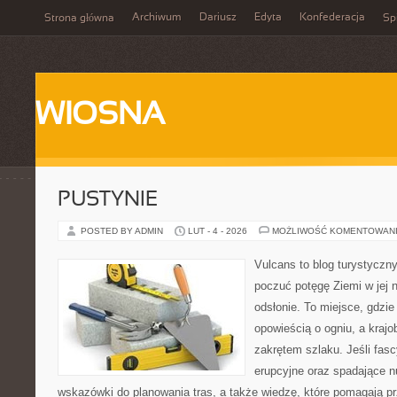
Archiwum
Dariusz
Edyta
Konfederacja
Strona główna
Spi
WIOSNA
PUSTYNIE
POSTED BY ADMIN
LUT - 4 - 2026
MOŻLIWOŚĆ KOMENTOWAN
Vulcans to blog turystyczny
poczuć potęgę Ziemi w jej n
odsłonie. To miejsce, gdzie
opowieścią o ogniu, a kraj
zakrętem szlaku. Jeśli fasc
erupcyjne oraz spadające nu
wskazówki do planowania tras, a także wiedzę, które pomagają p