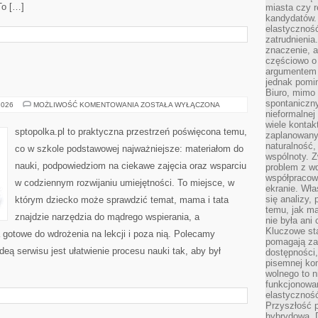
To […]
miasta czy r
kandydatów. 
elastyczność
zatrudnieni
znaczenie, a
częściowo o
argumentem 
jednak pomin
Biuro, mimo 
spontaniczn
MUZYKA
2026
MOŻLIWOŚĆ KOMENTOWANIA
ZOSTAŁA WYŁĄCZONA
nieformalne
wiele konta
sptopolka.pl to praktyczna przestrzeń poświęcona temu,
zaplanowanyc
naturalność,
co w szkole podstawowej najważniejsze: materiałom do
wspólnoty. 
nauki, podpowiedziom na ciekawe zajęcia oraz wsparciu
problem z wd
współpracow
w codziennym rozwijaniu umiejętności. To miejsce, w
ekranie. Wła
się analizy, 
którym dziecko może sprawdzić temat, mama i tata
temu, jak m
znajdzie narzędzia do mądrego wspierania, a
nie była ani
Kluczowe sta
gotowe do wdrożenia na lekcji i poza nią. Polecamy
pomagają za
eą serwisu jest ułatwienie procesu nauki tak, aby był
dostępności,
pisemnej ko
wolnego to n
funkcjonowan
elastyczność
Przyszłość 
hybrydowa. 