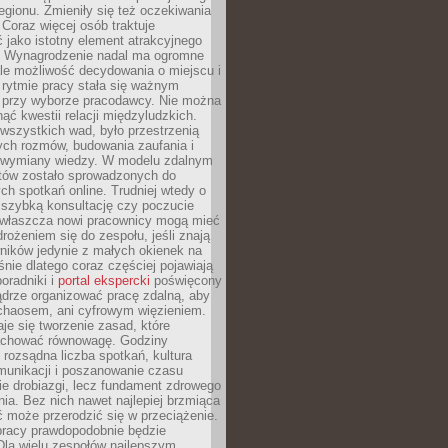
egionu. Zmieniły się też oczekiwania
Coraz więcej osób traktuje
 jako istotny element atrakcyjnego
a. Wynagrodzenie nadal ma ogromne
le możliwość decydowania o miejscu i
 rytmie pracy stała się ważnym
przy wyborze pracodawcy. Nie można
ąć kwestii relacji międzyludzkich.
wszystkich wad, było przestrzenią
ych rozmów, budowania zaufania i
j wymiany wiedzy. W modelu zdalnym
któw zostało sprowadzonych do
h spotkań online. Trudniej wtedy o
 szybką konsultację czy poczucie
Zwłaszcza nowi pracownicy mogą mieć
rożeniem się do zespołu, jeśli znają
ników jedynie z małych okienek na
śnie dlatego coraz częściej pojawiają
poradniki i
portal ekspercki
poświęcony
ądrze organizować pracę zdalną, aby
 chaosem, ani cyfrowym więzieniem.
je się tworzenie zasad, które
chować równowagę. Godziny
 rozsądna liczba spotkań, kultura
munikacji i poszanowanie czasu
ie drobiazgi, lecz fundament zdrowego
ia. Bez nich nawet najlepiej brzmiąca
 może przerodzić się w przeciążenie.
pracy prawdopodobnie będzie
Dla wielu zespołów najlepszym