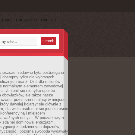
SCRIBE
FACEBOOK
TWITTER
a jeszcze niedawno była postrzegana
ej dostępny tylko dla wybranych
elicznych branż. Dziś dla milionów
 się normalnym elementem zawodowej
ci. Zmienił się nie tylko sposób
 obowiązków, ale także nasze
 czasu, przestrzeni i relacji w miejscu
który dawniej kojarzył się głównie z
, dla wielu osób stał się jednocześnie
 konferencyjną i miejscem
a ważnych decyzji. W początkowym
y zdalnej dominował entuzjazm.
ezygnacji z codziennych dojazdów,
styczność i pozorna swoboda wydawały