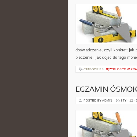
doświadczenie, czyli konkret: jak
pieczenie i jak dojść do tego mom
CATEGORIES:
JĘZYKI OBCE W PR
EGZAMIN ÓSMOKL
POSTED BY ADMIN
STY - 12 -