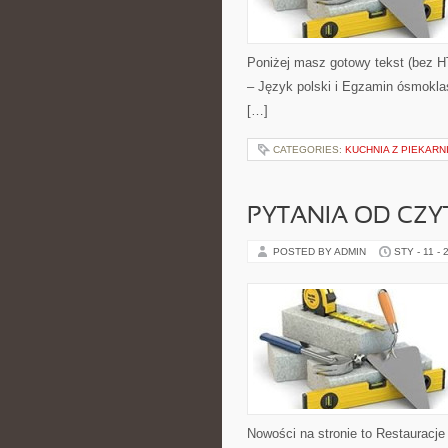
Poniżej masz gotowy tekst (bez H
– Język polski i Egzamin ósmoklas
[…]
CATEGORIES:
KUCHNIA Z PIEKARN
PYTANIA OD CZ
POSTED BY ADMIN
STY - 11 - 
Nowości na stronie to Restauracje