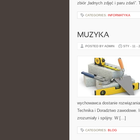
zbiór „ładnych zdjęć i paru zdań”. 
CATEGORIES:
INFORMATYKA
MUZYKA
POSTED BY ADMIN
STY - 11 - 
wychowawca dostanie rozwiązania 
Technika i Doradztwo zawodowe. Id
zrozumiały i spójny. W […]
CATEGORIES:
BLOG