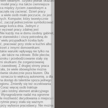
aniem idealnym. Szybko jednak okazało
y model pracy ma także ciemniejsze
nica między życiem zawodowym a
częła się zacierać. Dzień pracy
, a wiele osób miało poczucie, że jest
nych. Komputer, który teoretycznie
ść, zaczął jednocześnie symbolizować
iwego końca dnia. Jednym z
 wyzwań pracy zdalnej jest
. Nie każdy ma w domu osobny gabinet,
 stanowisko i ciszę potrzebną do
 wielu przypadkach trzeba było
, pracować przy stole w kuchni albo
strzeń z innymi domownikami.
takie warunki wpływają nie tylko na
 ale także na zdrowie. Bóle pleców,
zroku i przebodźcowanie stały się
i skutkami źle zorganizowanej
 zawodowej. Z drugiej strony praca
zała, że wiele obowiązków można
ównie skutecznie poza biurem. Dla
 oznacza to większą autonomię, a dla
na dostęp do talentów spoza jednego
egionu. Zmieniły się też oczekiwania
Coraz więcej osób traktuje
 jako istotny element atrakcyjnego
a. Wynagrodzenie nadal ma ogromne
le możliwość decydowania o miejscu i
 rytmie pracy stała się ważnym
przy wyborze pracodawcy. Nie można