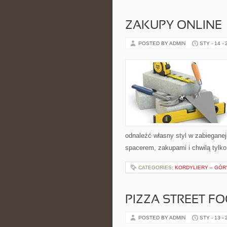
ZAKUPY ONLINE 
POSTED BY ADMIN
STY - 14 -
odnaleźć własny styl w zabieganej
spacerem, zakupami i chwilą tylko
CATEGORIES:
KORDYLIERY – GÓR
PIZZA STREET FO
POSTED BY ADMIN
STY - 13 -