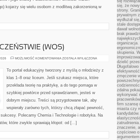
się rozwiąz
się, że now
go) kojarzy się wielu osobom z modlitwą zakorzenioną w
strony. Gra
prywatnym za
wydłużał się
stale dostęp
dawał wolno
brak prawdz
największych
organizacja
CZEŃSTWIE (WOS)
ergonomiczne
skupienia. W
improwizować
WIEDZA
 2026
MOŻLIWOŚĆ KOMENTOWANIA
ZOSTAŁA WYŁĄCZONA
dzielić prze
O
SPOŁECZEŃSTWIE
Długofalowo 
(WOS)
To portal edukacyjny tworzony z myślą o młodzieży z
efektywność,
zmęczenie w
klas 1–8 oraz liceum. Jeśli szukasz miejsca, które
powszechnym
przekłada teorię na praktykę, a do tego pomaga w
codzienności
zdalna poka
szybkiej powtórce przed sprawdzianem, jesteś w
wykonywać r
pracowników
dobrym miejscu. Treści są przygotowane tak, aby
firm szansę 
wspierały zarówno tych, którzy chcą złapać pewność,
miasta czy r
kandydatów. 
ne sukcesy. Polecamy Chemia i Technologie i robotyka. Na
elastyczność
tów, które zwykle sprawiają kłopot: od […]
zatrudnieni
znaczenie, a
częściowo o
argumentem 