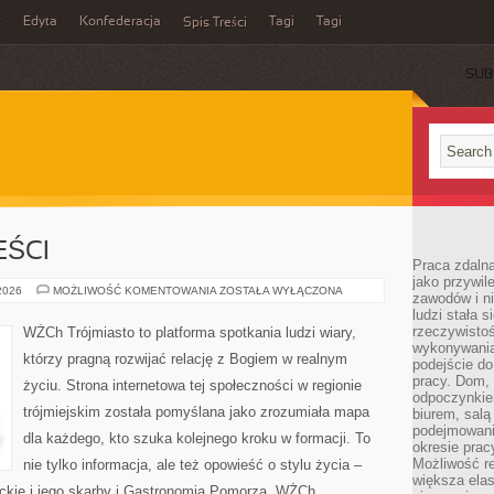
z
Edyta
Konfederacja
Tagi
Tagi
Spis Treści
SUB
EŚCI
Praca zdaln
jako przywil
MORSKIE
 2026
MOŻLIWOŚĆ KOMENTOWANIA
ZOSTAŁA WYŁĄCZONA
zawodów i ni
OPOWIEŚCI
ludzi stała
rzeczywistoś
WŻCh Trójmiasto to platforma spotkania ludzi wiary,
wykonywania
którzy pragną rozwijać relację z Bogiem w realnym
podejście do
pracy. Dom, 
życiu. Strona internetowa tej społeczności w regionie
odpoczynkiem
trójmiejskim została pomyślana jako zrozumiała mapa
biurem, salą
podejmowani
dla każdego, kto szuka kolejnego kroku w formacji. To
okresie prac
Możliwość r
nie tylko informacja, ale też opowieść o stylu życia –
większa ela
ckie i jego skarby i Gastronomia Pomorza. WŻCh