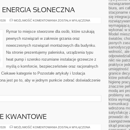
rozwiązaniem
biura, ani c
 ENERGIA SŁONECZNA
stacjonarne 
się integrac
FOTOWOLTAIKA
 2026
MOŻLIWOŚĆ KOMENTOWANIA
ZOSTAŁA WYŁĄCZONA
rozwiązywani
I
wymagającą k
ENERGIA
wykonać w s
SŁONECZNA
Rymar to miejsce stworzone dla osób, które szukają
Model miesz
pewnych rozwiązań w zakresie grzania oraz
światów, ch
jasnych zas
nowoczesnych rozwiązań montażowych dla budynku.
samodyscypl
wolność, al
Na stronie prezentujemy paleniska, urządzenia typu
odpowiedzial
heat pump i szeroko rozumiane instalacje grzewcze z
nikt nie pat
praktyce jed
myślą o komforcie, bezpieczeństwie oraz racjonalnych
umiejętność 
 Ciekawe kategorie to Pozostałe artykuły i Izolacja
granice dec
które potraf
ona jest po to, aby w jednym punkcie zebrać doświadczenie
higienę prac
znacznie peł
modą ani pr
problemy ws
która wymag
komunikacji 
wdrożona mo
satysfakcję
E KWANTOWE
prowadzi do 
zaangażowani
skąd pracuje
PROGRAMOWANIE
 2026
MOŻLIWOŚĆ KOMENTOWANIA
ZOSTAŁA WYŁĄCZONA
sensownej, z