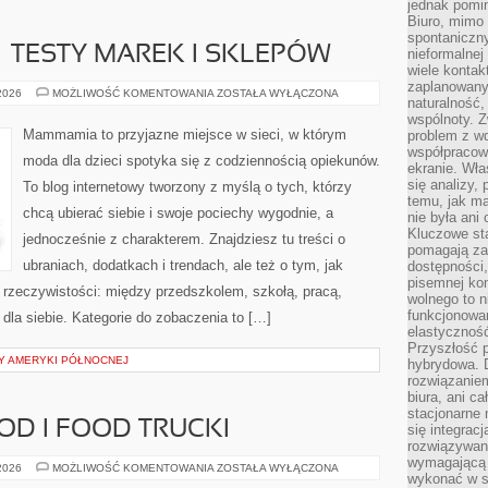
jednak pomin
Biuro, mimo 
spontaniczn
– TESTY MAREK I SKLEPÓW
nieformalne
wiele konta
zaplanowanyc
ZAKUPY
 2026
MOŻLIWOŚĆ KOMENTOWANIA
ZOSTAŁA WYŁĄCZONA
naturalność,
ONLINE
–
wspólnoty. 
TESTY
Mammamia to przyjazne miejsce w sieci, w którym
problem z wd
MAREK
współpracow
I
moda dla dzieci spotyka się z codziennością opiekunów.
SKLEPÓW
ekranie. Wła
się analizy, 
To blog internetowy tworzony z myślą o tych, którzy
temu, jak m
chcą ubierać siebie i swoje pociechy wygodnie, a
nie była ani
Kluczowe sta
jednocześnie z charakterem. Znajdziesz tu treści o
pomagają za
ubraniach, dodatkach i trendach, ale też o tym, jak
dostępności,
pisemnej ko
 rzeczywistości: między przedszkolem, szkołą, pracą,
wolnego to n
funkcjonowan
 dla siebie. Kategorie do zobaczenia to […]
elastyczność
Przyszłość 
Y AMERYKI PÓŁNOCNEJ
hybrydowa. 
rozwiązaniem
biura, ani c
stacjonarne 
OD I FOOD TRUCKI
się integrac
rozwiązywani
wymagającą k
PIZZA
 2026
MOŻLIWOŚĆ KOMENTOWANIA
ZOSTAŁA WYŁĄCZONA
wykonać w s
STREET