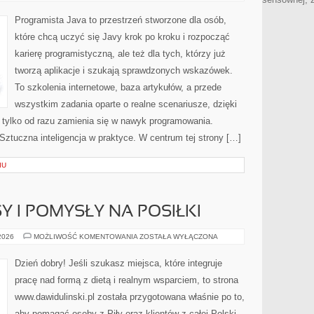
KWANTOWE
Programista Java to przestrzeń stworzone dla osób,
które chcą uczyć się Javy krok po kroku i rozpocząć
karierę programistyczną, ale też dla tych, którzy już
tworzą aplikacje i szukają sprawdzonych wskazówek.
To szkolenia internetowe, baza artykułów, a przede
wszystkim zadania oparte o realne scenariusze, dzięki
i, tylko od razu zamienia się w nawyk programowania.
ztuczna inteligencja w praktyce. W centrum tej strony […]
IU
Y I POMYSŁY NA POSIŁKI
ZDROWE
 2026
MOŻLIWOŚĆ KOMENTOWANIA
ZOSTAŁA WYŁĄCZONA
PRZEPISY
I
POMYSŁY
Dzień dobry! Jeśli szukasz miejsca, które integruje
NA
POSIŁKI
pracę nad formą z dietą i realnym wsparciem, to strona
www.dawidulinski.pl została przygotowana właśnie po to,
aby pomagać osoby z Piły oraz klientów z całej Polski