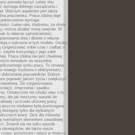
any pozwala łączyć zalety obu
oć wymaga dobrego zarządzania i
ad. Ważnym aspektem jest także
ina pracownika. Praca zdalna daje
e jednocześnie wymaga
ności. Łatwo ulec złudzeniu, że skoro
rzy, można działać mniej uważnie. W
nak to właśnie samodzielność,
planowania dnia i dbanie o własne
ydują o sukcesie w tym modelu. Osoby,
ią zorganizować sobie czas i zadbać o
y, zwykle korzystają z jego zalet
niej. Praca zdalna nie jest chwilową
ostym remedium na wszystkie
półczesnego rynku pracy. To zmiana,
a nowego myślenia o efektywności,
i dobrostanie pracowników. Dobrze
że poprawić jakość życia i zwiększyć
 zawodową. Źle zorganizowana
izolacji, zmęczenia i spadku
a. Ostatecznie nie chodzi więc o to,
my, ale jak tworzymy warunki do
drowej i uczciwie ułożonej pracy.
a jeszcze niedawno była postrzegana
ej dostępny tylko dla wybranych
elicznych branż. Dziś dla milionów
 się normalnym elementem zawodowej
ci. Zmienił się nie tylko sposób
 obowiązków, ale także nasze
 czasu, przestrzeni i relacji w miejscu