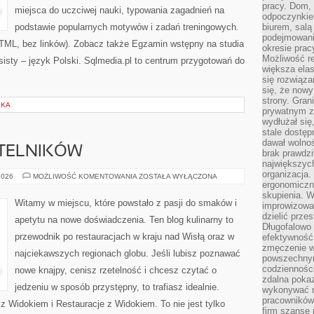
pracy. Dom, 
miejsca do uczciwej nauki, typowania zagadnień na
odpoczynkiem
podstawie popularnych motywów i zadań treningowych.
biurem, salą
podejmowani
TML, bez linków). Zobacz także Egzamin wstępny na studia
okresie prac
Możliwość r
isty – język Polski. Sqlmedia.pl to centrum przygotowań do
większa ela
się rozwiąz
się, że now
strony. Gra
IKA
prywatnym za
wydłużał się
stale dostęp
dawał wolno
YTELNIKÓW
brak prawdz
największych
organizacja
PYTANIA
2026
MOŻLIWOŚĆ KOMENTOWANIA
ZOSTAŁA WYŁĄCZONA
OD
ergonomiczne
CZYTELNIKÓW
skupienia. W
Witamy w miejscu, które powstało z pasji do smaków i
improwizować
dzielić prze
apetytu na nowe doświadczenia. Ten blog kulinarny to
Długofalowo 
przewodnik po restauracjach w kraju nad Wisłą oraz w
efektywność,
zmęczenie w
najciekawszych regionach globu. Jeśli lubisz poznawać
powszechnym
codzienności
nowe knajpy, cenisz rzetelność i chcesz czytać o
zdalna poka
jedzeniu w sposób przystępny, to trafiasz idealnie.
wykonywać r
pracowników
 z Widokiem i Restauracje z Widokiem. To nie jest tylko
firm szansę 