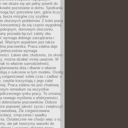
 nie okaże się ani pełny powrót do
ałkowite pozostanie w domu. Spotkania
mogą być potrzebne tam, gdzie liczy
ja, burza mózgów czy szybkie
e złożonych problemów. Z kolei pracę
oncentracji da się często wygodniej
pokojnym, domowym otoczeniu.
any pozwala łączyć zalety obu
oć wymaga dobrego zarządzania i
ad. Ważnym aspektem jest także
ina pracownika. Praca zdalna daje
e jednocześnie wymaga
ności. Łatwo ulec złudzeniu, że skoro
rzy, można działać mniej uważnie. W
nak to właśnie samodzielność,
planowania dnia i dbanie o własne
ydują o sukcesie w tym modelu. Osoby,
ią zorganizować sobie czas i zadbać o
y, zwykle korzystają z jego zalet
niej. Praca zdalna nie jest chwilową
ostym remedium na wszystkie
półczesnego rynku pracy. To zmiana,
a nowego myślenia o efektywności,
i dobrostanie pracowników. Dobrze
że poprawić jakość życia i zwiększyć
 zawodową. Źle zorganizowana
izolacji, zmęczenia i spadku
a. Ostatecznie nie chodzi więc o to,
my, ale jak tworzymy warunki do
drowej i uczciwie ułożonej pracy.