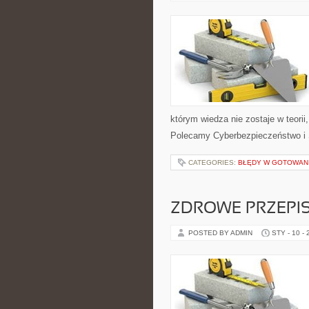
którym wiedza nie zostaje w teori
Polecamy Cyberbezpieczeństwo i S
CATEGORIES:
BŁĘDY W GOTOWAN
ZDROWE PRZEPIS
POSTED BY ADMIN
STY - 10 -