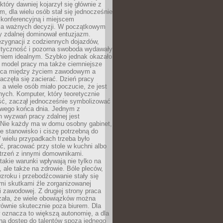
który dawniej kojarzył się głównie z
, dla wielu osób stał się jednocześnie
 konferencyjną i miejscem
a ważnych decyzji. W początkowym
y zdalnej dominował entuzjazm.
ezygnacji z codziennych dojazdów,
styczność i pozorna swoboda wydawały
aniem idealnym. Szybko jednak okazało
y model pracy ma także ciemniejsze
nica między życiem zawodowym a
częła się zacierać. Dzień pracy
, a wiele osób miało poczucie, że jest
nych. Komputer, który teoretycznie
ść, zaczął jednocześnie symbolizować
iwego końca dnia. Jednym z
 wyzwań pracy zdalnej jest
. Nie każdy ma w domu osobny gabinet,
 stanowisko i ciszę potrzebną do
 wielu przypadkach trzeba było
, pracować przy stole w kuchni albo
strzeń z innymi domownikami.
takie warunki wpływają nie tylko na
 ale także na zdrowie. Bóle pleców,
zroku i przebodźcowanie stały się
i skutkami źle zorganizowanej
 zawodowej. Z drugiej strony praca
zała, że wiele obowiązków można
ównie skutecznie poza biurem. Dla
 oznacza to większą autonomię, a dla
na dostęp do talentów spoza jednego