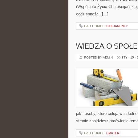
(Wspólnota Życia Chrześcijańskie
codzienności. […]
CATEGORIES:
SAKRAMENTY
WIEDZA O SPOŁE
POSTED BY ADMIN
STY - 15 -
jak i osoby, które celują w szkol
stronie znajdziesz omówienia tema
CATEGORIES:
SMUTEK