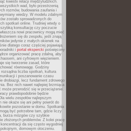
ąć kwestii relacji międzyludzkich.
wszystkich wad, było przestrzenią
ych rozmów, budowania zaufania i
j wymiany wiedzy. W modelu zdalnym
któw zostało sprowadzonych do
h spotkań online. Trudniej wtedy o
 szybką konsultację czy poczucie
Zwłaszcza nowi pracownicy mogą mieć
rożeniem się do zespołu, jeśli znają
ników jedynie z małych okienek na
śnie dlatego coraz częściej pojawiają
poradniki i
portal ekspercki
poświęcony
ądrze organizować pracę zdalną, aby
 chaosem, ani cyfrowym więzieniem.
je się tworzenie zasad, które
chować równowagę. Godziny
 rozsądna liczba spotkań, kultura
munikacji i poszanowanie czasu
ie drobiazgi, lecz fundament zdrowego
ia. Bez nich nawet najlepiej brzmiąca
 może przerodzić się w przeciążenie.
pracy prawdopodobnie będzie
Dla wielu zespołów najlepszym
 nie okaże się ani pełny powrót do
ałkowite pozostanie w domu. Spotkania
mogą być potrzebne tam, gdzie liczy
ja, burza mózgów czy szybkie
e złożonych problemów. Z kolei pracę
oncentracji da się często wygodniej
pokojnym, domowym otoczeniu.