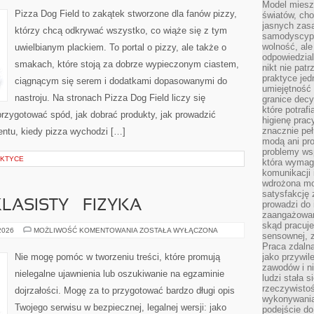
FOOD
Model miesz
I
Pizza Dog Field to zakątek stworzone dla fanów pizzy,
światów, ch
FOOD
jasnych zas
TRUCKI
którzy chcą odkrywać wszystko, co wiąże się z tym
samodyscypl
wolność, al
uwielbianym plackiem. To portal o pizzy, ale także o
odpowiedzial
smakach, które stoją za dobrze wypieczonym ciastem,
nikt nie pat
praktyce jed
ciągnącym się serem i dodatkami dopasowanymi do
umiejętność 
nastroju. Na stronach Pizza Dog Field liczy się
granice dec
które potraf
 przygotować spód, jak dobrać produkty, jak prowadzić
higienę prac
znacznie peł
entu, kiedy pizza wychodzi […]
modą ani pr
problemy ws
AKTYCE
która wymag
komunikacji 
wdrożona mo
satysfakcję
ASISTY – FIZYKA
prowadzi do 
zaangażowani
skąd pracuje
EGZAMIN
 2026
MOŻLIWOŚĆ KOMENTOWANIA
ZOSTAŁA WYŁĄCZONA
sensownej, z
ÓSMOKLASISTY
–
Praca zdaln
FIZYKA
Nie mogę pomóc w tworzeniu treści, które promują
jako przywil
zawodów i ni
nielegalne ujawnienia lub oszukiwanie na egzaminie
ludzi stała
rzeczywistoś
dojrzałości. Mogę za to przygotować bardzo długi opis
wykonywania
Twojego serwisu w bezpiecznej, legalnej wersji: jako
podejście do