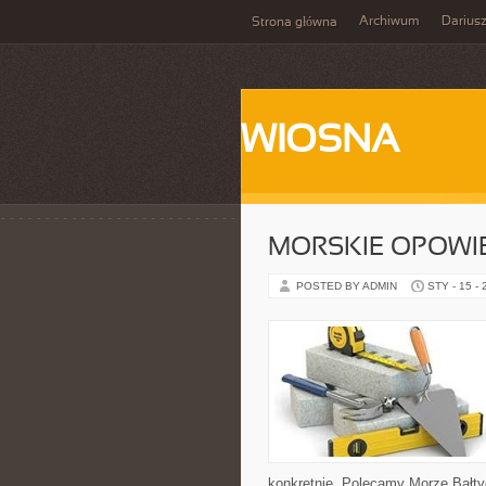
Archiwum
Darius
Strona główna
WIOSNA
MORSKIE OPOWI
POSTED BY ADMIN
STY - 15 -
konkretnie. Polecamy Morze Bałty