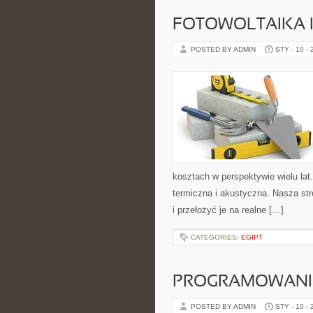
FOTOWOLTAIKA I
POSTED BY ADMIN
STY - 10 -
kosztach w perspektywie wielu lat.
termiczna i akustyczna. Nasza str
i przełożyć je na realne […]
CATEGORIES:
EGIPT
PROGRAMOWANI
POSTED BY ADMIN
STY - 10 -