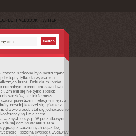
SCRIBE
FACEBOOK
TWITTER
a jeszcze niedawno była postrzegana
ej dostępny tylko dla wybranych
elicznych branż. Dziś dla milionów
 się normalnym elementem zawodowej
ci. Zmienił się nie tylko sposób
 obowiązków, ale także nasze
 czasu, przestrzeni i relacji w miejscu
który dawniej kojarzył się głównie z
, dla wielu osób stał się jednocześnie
 konferencyjną i miejscem
a ważnych decyzji. W początkowym
y zdalnej dominował entuzjazm.
ezygnacji z codziennych dojazdów,
styczność i pozorna swoboda wydawały