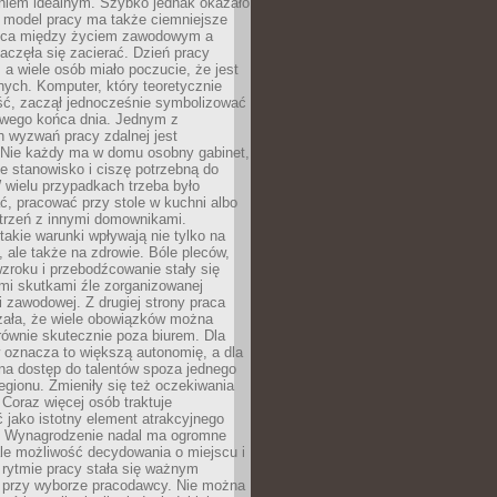
aniem idealnym. Szybko jednak okazało
y model pracy ma także ciemniejsze
nica między życiem zawodowym a
częła się zacierać. Dzień pracy
, a wiele osób miało poczucie, że jest
nych. Komputer, który teoretycznie
ść, zaczął jednocześnie symbolizować
iwego końca dnia. Jednym z
 wyzwań pracy zdalnej jest
. Nie każdy ma w domu osobny gabinet,
 stanowisko i ciszę potrzebną do
 wielu przypadkach trzeba było
, pracować przy stole w kuchni albo
strzeń z innymi domownikami.
takie warunki wpływają nie tylko na
 ale także na zdrowie. Bóle pleców,
zroku i przebodźcowanie stały się
i skutkami źle zorganizowanej
 zawodowej. Z drugiej strony praca
zała, że wiele obowiązków można
ównie skutecznie poza biurem. Dla
 oznacza to większą autonomię, a dla
na dostęp do talentów spoza jednego
egionu. Zmieniły się też oczekiwania
Coraz więcej osób traktuje
 jako istotny element atrakcyjnego
a. Wynagrodzenie nadal ma ogromne
le możliwość decydowania o miejscu i
 rytmie pracy stała się ważnym
przy wyborze pracodawcy. Nie można