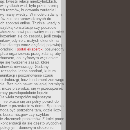
ąć kwestii relacji międzyludzkich.
wszystkich wad, było przestrzenią
ych rozmów, budowania zaufania i
j wymiany wiedzy. W modelu zdalnym
któw zostało sprowadzonych do
h spotkań online. Trudniej wtedy o
 szybką konsultację czy poczucie
Zwłaszcza nowi pracownicy mogą mieć
rożeniem się do zespołu, jeśli znają
ników jedynie z małych okienek na
śnie dlatego coraz częściej pojawiają
poradniki i
portal ekspercki
poświęcony
ądrze organizować pracę zdalną, aby
 chaosem, ani cyfrowym więzieniem.
je się tworzenie zasad, które
chować równowagę. Godziny
 rozsądna liczba spotkań, kultura
munikacji i poszanowanie czasu
ie drobiazgi, lecz fundament zdrowego
ia. Bez nich nawet najlepiej brzmiąca
 może przerodzić się w przeciążenie.
pracy prawdopodobnie będzie
Dla wielu zespołów najlepszym
 nie okaże się ani pełny powrót do
ałkowite pozostanie w domu. Spotkania
mogą być potrzebne tam, gdzie liczy
ja, burza mózgów czy szybkie
e złożonych problemów. Z kolei pracę
oncentracji da się często wygodniej
pokojnym, domowym otoczeniu.