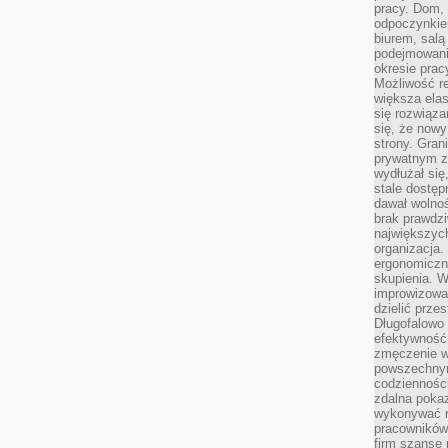
pracy. Dom, 
odpoczynkiem
biurem, salą
podejmowani
okresie prac
Możliwość r
większa ela
się rozwiąz
się, że now
strony. Gra
prywatnym za
wydłużał się
stale dostęp
dawał wolno
brak prawdz
największych
organizacja
ergonomiczne
skupienia. W
improwizować
dzielić prze
Długofalowo 
efektywność,
zmęczenie w
powszechnym
codzienności
zdalna poka
wykonywać r
pracowników
firm szansę 