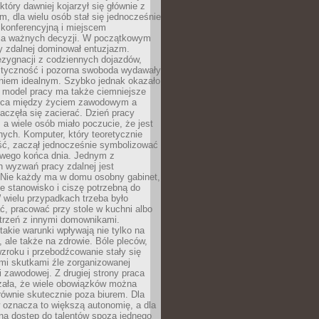
który dawniej kojarzył się głównie z
, dla wielu osób stał się jednocześnie
 konferencyjną i miejscem
a ważnych decyzji. W początkowym
y zdalnej dominował entuzjazm.
ezygnacji z codziennych dojazdów,
styczność i pozorna swoboda wydawały
aniem idealnym. Szybko jednak okazało
y model pracy ma także ciemniejsze
nica między życiem zawodowym a
częła się zacierać. Dzień pracy
, a wiele osób miało poczucie, że jest
nych. Komputer, który teoretycznie
ść, zaczął jednocześnie symbolizować
iwego końca dnia. Jednym z
 wyzwań pracy zdalnej jest
. Nie każdy ma w domu osobny gabinet,
 stanowisko i ciszę potrzebną do
 wielu przypadkach trzeba było
, pracować przy stole w kuchni albo
strzeń z innymi domownikami.
takie warunki wpływają nie tylko na
 ale także na zdrowie. Bóle pleców,
zroku i przebodźcowanie stały się
i skutkami źle zorganizowanej
 zawodowej. Z drugiej strony praca
zała, że wiele obowiązków można
ównie skutecznie poza biurem. Dla
 oznacza to większą autonomię, a dla
na dostęp do talentów spoza jednego