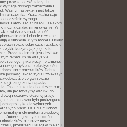
any pozwala łączyć zalety obu
oć wymaga dobrego zarządzania i
ad. Ważnym aspektem jest także
ina pracownika. Praca zdalna daje
e jednocześnie wymaga
ności. Łatwo ulec złudzeniu, że skoro
rzy, można działać mniej uważnie. W
nak to właśnie samodzielność,
planowania dnia i dbanie o własne
ydują o sukcesie w tym modelu. Osoby,
ią zorganizować sobie czas i zadbać o
y, zwykle korzystają z jego zalet
niej. Praca zdalna nie jest chwilową
ostym remedium na wszystkie
półczesnego rynku pracy. To zmiana,
a nowego myślenia o efektywności,
i dobrostanie pracowników. Dobrze
że poprawić jakość życia i zwiększyć
 zawodową. Źle zorganizowana
izolacji, zmęczenia i spadku
a. Ostatecznie nie chodzi więc o to,
my, ale jak tworzymy warunki do
drowej i uczciwie ułożonej pracy.
a jeszcze niedawno była postrzegana
ej dostępny tylko dla wybranych
elicznych branż. Dziś dla milionów
 się normalnym elementem zawodowej
ci. Zmienił się nie tylko sposób
 obowiązków, ale także nasze
 czasu, przestrzeni i relacji w miejscu