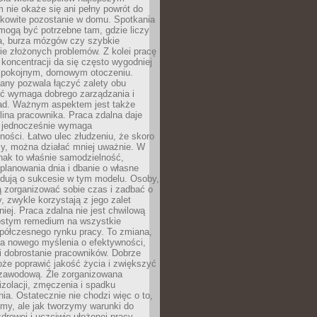
 nie okaże się ani pełny powrót do
ałkowite pozostanie w domu. Spotkania
mogą być potrzebne tam, gdzie liczy
ja, burza mózgów czy szybkie
e złożonych problemów. Z kolei pracę
oncentracji da się często wygodniej
pokojnym, domowym otoczeniu.
any pozwala łączyć zalety obu
oć wymaga dobrego zarządzania i
ad. Ważnym aspektem jest także
ina pracownika. Praca zdalna daje
e jednocześnie wymaga
ności. Łatwo ulec złudzeniu, że skoro
rzy, można działać mniej uważnie. W
nak to właśnie samodzielność,
planowania dnia i dbanie o własne
ydują o sukcesie w tym modelu. Osoby,
ią zorganizować sobie czas i zadbać o
y, zwykle korzystają z jego zalet
niej. Praca zdalna nie jest chwilową
ostym remedium na wszystkie
półczesnego rynku pracy. To zmiana,
a nowego myślenia o efektywności,
i dobrostanie pracowników. Dobrze
że poprawić jakość życia i zwiększyć
 zawodową. Źle zorganizowana
izolacji, zmęczenia i spadku
a. Ostatecznie nie chodzi więc o to,
my, ale jak tworzymy warunki do
drowej i uczciwie ułożonej pracy.