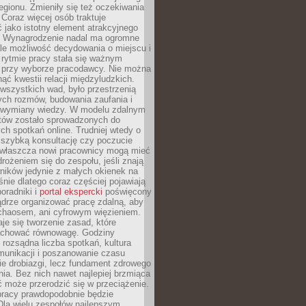
egionu. Zmieniły się też oczekiwania
Coraz więcej osób traktuje
 jako istotny element atrakcyjnego
a. Wynagrodzenie nadal ma ogromne
le możliwość decydowania o miejscu i
 rytmie pracy stała się ważnym
przy wyborze pracodawcy. Nie można
ąć kwestii relacji międzyludzkich.
wszystkich wad, było przestrzenią
ych rozmów, budowania zaufania i
j wymiany wiedzy. W modelu zdalnym
któw zostało sprowadzonych do
h spotkań online. Trudniej wtedy o
 szybką konsultację czy poczucie
Zwłaszcza nowi pracownicy mogą mieć
rożeniem się do zespołu, jeśli znają
ników jedynie z małych okienek na
śnie dlatego coraz częściej pojawiają
poradniki i
portal ekspercki
poświęcony
ądrze organizować pracę zdalną, aby
 chaosem, ani cyfrowym więzieniem.
je się tworzenie zasad, które
chować równowagę. Godziny
 rozsądna liczba spotkań, kultura
munikacji i poszanowanie czasu
ie drobiazgi, lecz fundament zdrowego
ia. Bez nich nawet najlepiej brzmiąca
 może przerodzić się w przeciążenie.
pracy prawdopodobnie będzie
Dla wielu zespołów najlepszym