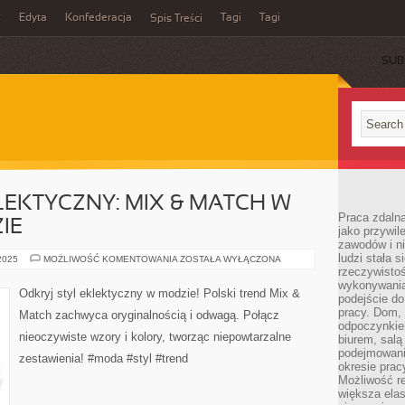
z
Edyta
Konfederacja
Tagi
Tagi
Spis Treści
SUB
LEKTYCZNY: MIX & MATCH W
Praca zdaln
IE
jako przywil
zawodów i ni
ludzi stała
ODKRYJ
 2025
MOŻLIWOŚĆ KOMENTOWANIA
ZOSTAŁA WYŁĄCZONA
STYL
rzeczywistoś
EKLEKTYCZNY:
wykonywania
MIX
Odkryj styl eklektyczny w modzie! Polski trend Mix &
podejście do
&
MATCH
pracy. Dom, 
Match zachwyca oryginalnością i odwagą. Połącz
W
odpoczynkiem
POLSKIM
nieoczywiste wzory i kolory, tworząc niepowtarzalne
TRENDZIE
biurem, salą
podejmowani
zestawienia! #moda #styl #trend
okresie prac
Możliwość r
większa ela