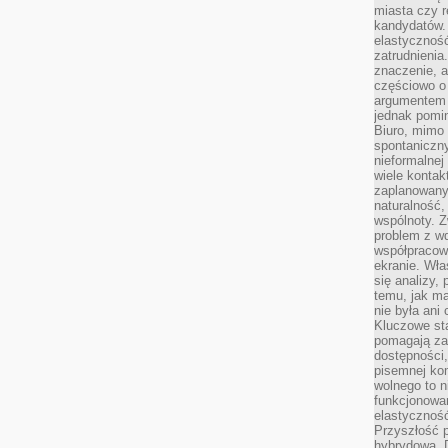
miasta czy r
kandydatów. 
elastyczność
zatrudnieni
znaczenie, a
częściowo o
argumentem 
jednak pomin
Biuro, mimo 
spontaniczn
nieformalne
wiele konta
zaplanowanyc
naturalność,
wspólnoty. 
problem z wd
współpracow
ekranie. Wła
się analizy, 
temu, jak m
nie była ani
Kluczowe sta
pomagają za
dostępności,
pisemnej ko
wolnego to n
funkcjonowan
elastyczność
Przyszłość 
hybrydowa. 