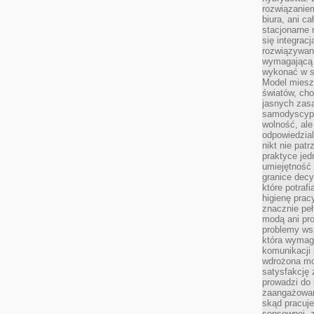
rozwiązaniem
biura, ani c
stacjonarne 
się integrac
rozwiązywani
wymagającą k
wykonać w s
Model miesz
światów, ch
jasnych zas
samodyscypl
wolność, al
odpowiedzial
nikt nie pat
praktyce jed
umiejętność 
granice dec
które potraf
higienę prac
znacznie peł
modą ani pr
problemy ws
która wymag
komunikacji 
wdrożona mo
satysfakcję
prowadzi do 
zaangażowani
skąd pracuje
sensownej, z