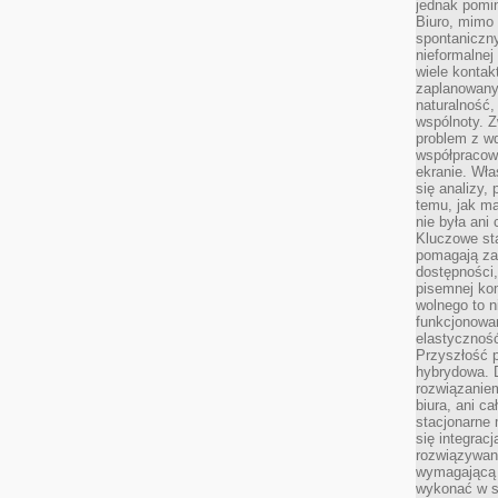
jednak pomin
Biuro, mimo 
spontaniczn
nieformalne
wiele konta
zaplanowanyc
naturalność,
wspólnoty. 
problem z wd
współpracow
ekranie. Wła
się analizy, 
temu, jak m
nie była ani
Kluczowe sta
pomagają za
dostępności,
pisemnej ko
wolnego to n
funkcjonowan
elastyczność
Przyszłość 
hybrydowa. 
rozwiązaniem
biura, ani c
stacjonarne 
się integrac
rozwiązywani
wymagającą k
wykonać w s