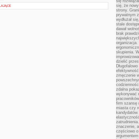
się rozwiąz
się, że now
LAJĄCE
strony. Gra
prywatnym za
wydłużał się
stale dostęp
dawał wolno
brak prawdz
największych
organizacja
ergonomiczne
skupienia. W
improwizować
dzielić prze
Długofalowo 
efektywność,
zmęczenie w
powszechnym
codzienności
zdalna poka
wykonywać r
pracowników
firm szansę 
miasta czy r
kandydatów. 
elastyczność
zatrudnieni
znaczenie, a
częściowo o
argumentem 