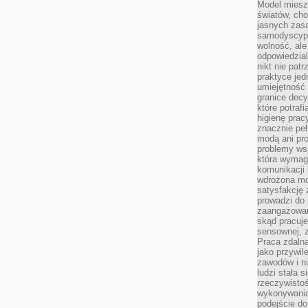
Model miesz
światów, ch
jasnych zas
samodyscypl
wolność, al
odpowiedzial
nikt nie pat
praktyce jed
umiejętność 
granice dec
które potraf
higienę prac
znacznie peł
modą ani pr
problemy ws
która wymag
komunikacji 
wdrożona mo
satysfakcję
prowadzi do 
zaangażowani
skąd pracuje
sensownej, z
Praca zdaln
jako przywil
zawodów i ni
ludzi stała
rzeczywistoś
wykonywania
podejście do