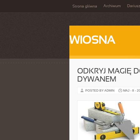
Archiwum
Darius
Strona główna
WIOSNA
ODKRYJ MAGIĘ 
DYWANEM
POSTED BY ADMIN
MAJ - 8 - 2