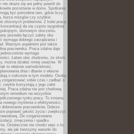
 nie okaże się ani pełny powrót do
ałkowite pozostanie w domu. Spotkania
mogą być potrzebne tam, gdzie liczy
ja, burza mózgów czy szybkie
e złożonych problemów. Z kolei pracę
oncentracji da się często wygodniej
pokojnym, domowym otoczeniu.
any pozwala łączyć zalety obu
oć wymaga dobrego zarządzania i
ad. Ważnym aspektem jest także
ina pracownika. Praca zdalna daje
e jednocześnie wymaga
ności. Łatwo ulec złudzeniu, że skoro
rzy, można działać mniej uważnie. W
nak to właśnie samodzielność,
planowania dnia i dbanie o własne
ydują o sukcesie w tym modelu. Osoby,
ią zorganizować sobie czas i zadbać o
y, zwykle korzystają z jego zalet
niej. Praca zdalna nie jest chwilową
ostym remedium na wszystkie
półczesnego rynku pracy. To zmiana,
a nowego myślenia o efektywności,
i dobrostanie pracowników. Dobrze
że poprawić jakość życia i zwiększyć
 zawodową. Źle zorganizowana
izolacji, zmęczenia i spadku
a. Ostatecznie nie chodzi więc o to,
my, ale jak tworzymy warunki do
drowej i uczciwie ułożonej pracy.