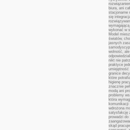
rozwiązaniem
biura, ani c
stacjonarne 
się integrac
rozwiązywani
wymagającą k
wykonać w s
Model miesz
światów, ch
jasnych zas
samodyscypl
wolność, al
odpowiedzial
nikt nie pat
praktyce jed
umiejętność 
granice dec
które potraf
higienę prac
znacznie peł
modą ani pr
problemy ws
która wymag
komunikacji 
wdrożona mo
satysfakcję
prowadzi do 
zaangażowani
skąd pracuje
sensownej, z