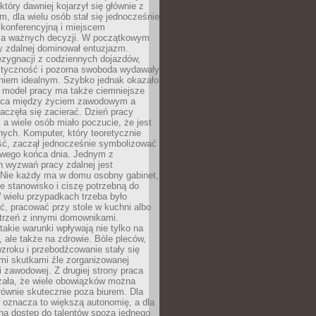
który dawniej kojarzył się głównie z
, dla wielu osób stał się jednocześnie
 konferencyjną i miejscem
a ważnych decyzji. W początkowym
y zdalnej dominował entuzjazm.
ezygnacji z codziennych dojazdów,
styczność i pozorna swoboda wydawały
aniem idealnym. Szybko jednak okazało
y model pracy ma także ciemniejsze
nica między życiem zawodowym a
częła się zacierać. Dzień pracy
, a wiele osób miało poczucie, że jest
nych. Komputer, który teoretycznie
ść, zaczął jednocześnie symbolizować
iwego końca dnia. Jednym z
 wyzwań pracy zdalnej jest
. Nie każdy ma w domu osobny gabinet,
 stanowisko i ciszę potrzebną do
 wielu przypadkach trzeba było
, pracować przy stole w kuchni albo
strzeń z innymi domownikami.
takie warunki wpływają nie tylko na
 ale także na zdrowie. Bóle pleców,
zroku i przebodźcowanie stały się
i skutkami źle zorganizowanej
 zawodowej. Z drugiej strony praca
zała, że wiele obowiązków można
ównie skutecznie poza biurem. Dla
 oznacza to większą autonomię, a dla
na dostęp do talentów spoza jednego