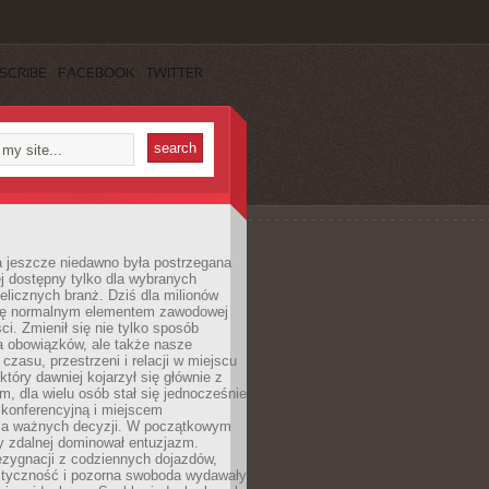
SCRIBE
FACEBOOK
TWITTER
a jeszcze niedawno była postrzegana
ej dostępny tylko dla wybranych
elicznych branż. Dziś dla milionów
 się normalnym elementem zawodowej
ci. Zmienił się nie tylko sposób
 obowiązków, ale także nasze
 czasu, przestrzeni i relacji w miejscu
który dawniej kojarzył się głównie z
, dla wielu osób stał się jednocześnie
 konferencyjną i miejscem
a ważnych decyzji. W początkowym
y zdalnej dominował entuzjazm.
ezygnacji z codziennych dojazdów,
styczność i pozorna swoboda wydawały