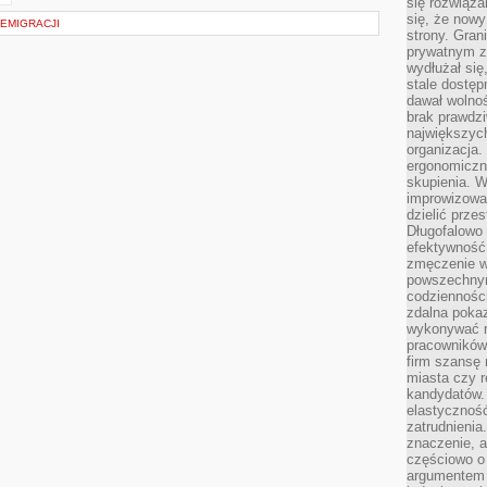
się rozwiąz
się, że now
 EMIGRACJI
strony. Gra
prywatnym za
wydłużał się
stale dostęp
dawał wolno
brak prawdz
największych
organizacja
ergonomiczne
skupienia. W
improwizować
dzielić prze
Długofalowo 
efektywność,
zmęczenie w
powszechnym
codzienności
zdalna poka
wykonywać r
pracowników
firm szansę 
miasta czy r
kandydatów. 
elastyczność
zatrudnieni
znaczenie, a
częściowo o
argumentem 