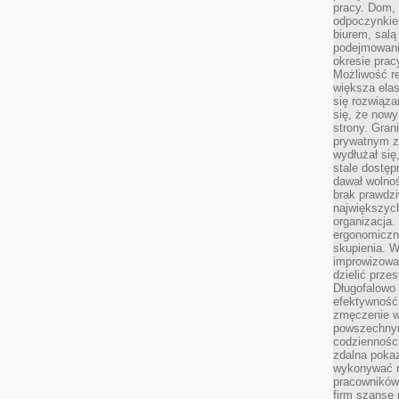
pracy. Dom, 
odpoczynkiem
biurem, salą
podejmowani
okresie prac
Możliwość r
większa ela
się rozwiąz
się, że now
strony. Gra
prywatnym za
wydłużał się
stale dostęp
dawał wolno
brak prawdz
największych
organizacja
ergonomiczne
skupienia. W
improwizować
dzielić prze
Długofalowo 
efektywność,
zmęczenie w
powszechnym
codzienności
zdalna poka
wykonywać r
pracowników
firm szansę 