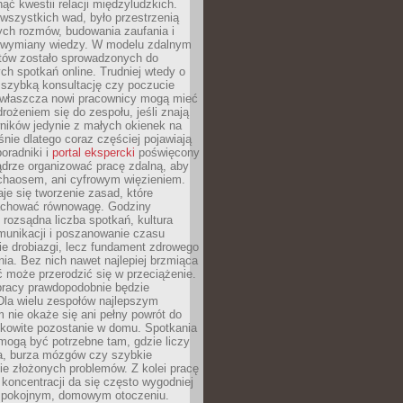
ąć kwestii relacji międzyludzkich.
wszystkich wad, było przestrzenią
ych rozmów, budowania zaufania i
j wymiany wiedzy. W modelu zdalnym
któw zostało sprowadzonych do
h spotkań online. Trudniej wtedy o
 szybką konsultację czy poczucie
Zwłaszcza nowi pracownicy mogą mieć
rożeniem się do zespołu, jeśli znają
ników jedynie z małych okienek na
śnie dlatego coraz częściej pojawiają
poradniki i
portal ekspercki
poświęcony
ądrze organizować pracę zdalną, aby
 chaosem, ani cyfrowym więzieniem.
je się tworzenie zasad, które
chować równowagę. Godziny
 rozsądna liczba spotkań, kultura
munikacji i poszanowanie czasu
ie drobiazgi, lecz fundament zdrowego
ia. Bez nich nawet najlepiej brzmiąca
 może przerodzić się w przeciążenie.
pracy prawdopodobnie będzie
Dla wielu zespołów najlepszym
 nie okaże się ani pełny powrót do
ałkowite pozostanie w domu. Spotkania
mogą być potrzebne tam, gdzie liczy
ja, burza mózgów czy szybkie
e złożonych problemów. Z kolei pracę
oncentracji da się często wygodniej
pokojnym, domowym otoczeniu.