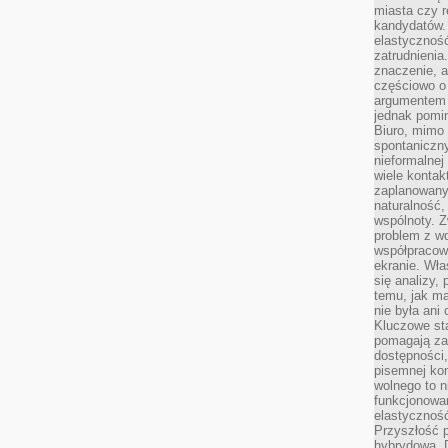
miasta czy r
kandydatów. 
elastyczność
zatrudnieni
znaczenie, a
częściowo o
argumentem 
jednak pomin
Biuro, mimo 
spontaniczn
nieformalne
wiele konta
zaplanowanyc
naturalność,
wspólnoty. 
problem z wd
współpracow
ekranie. Wła
się analizy, 
temu, jak m
nie była ani
Kluczowe sta
pomagają za
dostępności,
pisemnej ko
wolnego to n
funkcjonowan
elastyczność
Przyszłość 
hybrydowa. 