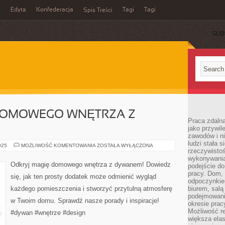
z
Edyta
Konfederacja
Tagi
Tagi
Spis Treści
SUB
DOMOWEGO WNĘTRZA Z
Praca zdaln
jako przywil
zawodów i ni
ludzi stała
ODKRYJ
025
MOŻLIWOŚĆ KOMENTOWANIA
ZOSTAŁA WYŁĄCZONA
rzeczywistoś
MAGIĘ
DOMOWEGO
wykonywania
WNĘTRZA
Odkryj magię domowego wnętrza z dywanem! Dowiedz
podejście do
Z
DYWANEM
pracy. Dom, 
się, jak ten prosty dodatek może odmienić wygląd
odpoczynkiem
każdego pomieszczenia i stworzyć przytulną atmosferę
biurem, salą
podejmowani
w Twoim domu. Sprawdź nasze porady i inspiracje!
okresie prac
Możliwość r
#dywan #wnętrze #design
większa ela