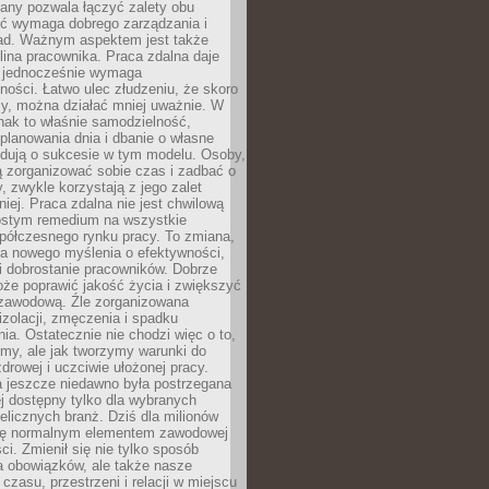
any pozwala łączyć zalety obu
oć wymaga dobrego zarządzania i
ad. Ważnym aspektem jest także
ina pracownika. Praca zdalna daje
e jednocześnie wymaga
ności. Łatwo ulec złudzeniu, że skoro
rzy, można działać mniej uważnie. W
nak to właśnie samodzielność,
planowania dnia i dbanie o własne
ydują o sukcesie w tym modelu. Osoby,
ią zorganizować sobie czas i zadbać o
y, zwykle korzystają z jego zalet
niej. Praca zdalna nie jest chwilową
ostym remedium na wszystkie
półczesnego rynku pracy. To zmiana,
a nowego myślenia o efektywności,
i dobrostanie pracowników. Dobrze
że poprawić jakość życia i zwiększyć
 zawodową. Źle zorganizowana
izolacji, zmęczenia i spadku
a. Ostatecznie nie chodzi więc o to,
my, ale jak tworzymy warunki do
drowej i uczciwie ułożonej pracy.
a jeszcze niedawno była postrzegana
ej dostępny tylko dla wybranych
elicznych branż. Dziś dla milionów
 się normalnym elementem zawodowej
ci. Zmienił się nie tylko sposób
 obowiązków, ale także nasze
 czasu, przestrzeni i relacji w miejscu