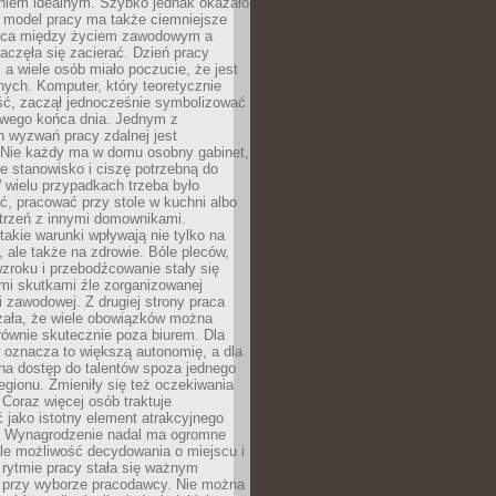
aniem idealnym. Szybko jednak okazało
y model pracy ma także ciemniejsze
nica między życiem zawodowym a
częła się zacierać. Dzień pracy
, a wiele osób miało poczucie, że jest
nych. Komputer, który teoretycznie
ść, zaczął jednocześnie symbolizować
iwego końca dnia. Jednym z
 wyzwań pracy zdalnej jest
. Nie każdy ma w domu osobny gabinet,
 stanowisko i ciszę potrzebną do
 wielu przypadkach trzeba było
, pracować przy stole w kuchni albo
strzeń z innymi domownikami.
takie warunki wpływają nie tylko na
 ale także na zdrowie. Bóle pleców,
zroku i przebodźcowanie stały się
i skutkami źle zorganizowanej
 zawodowej. Z drugiej strony praca
zała, że wiele obowiązków można
ównie skutecznie poza biurem. Dla
 oznacza to większą autonomię, a dla
na dostęp do talentów spoza jednego
egionu. Zmieniły się też oczekiwania
Coraz więcej osób traktuje
 jako istotny element atrakcyjnego
a. Wynagrodzenie nadal ma ogromne
le możliwość decydowania o miejscu i
 rytmie pracy stała się ważnym
przy wyborze pracodawcy. Nie można