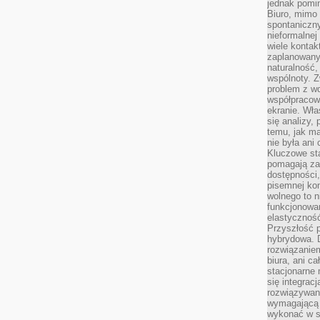
jednak pomin
Biuro, mimo 
spontaniczn
nieformalne
wiele konta
zaplanowanyc
naturalność,
wspólnoty. 
problem z wd
współpracow
ekranie. Wła
się analizy, 
temu, jak m
nie była ani
Kluczowe sta
pomagają za
dostępności,
pisemnej ko
wolnego to n
funkcjonowan
elastyczność
Przyszłość 
hybrydowa. 
rozwiązaniem
biura, ani c
stacjonarne 
się integrac
rozwiązywani
wymagającą k
wykonać w s