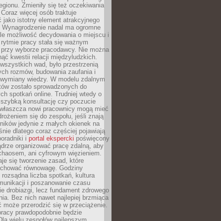
egionu. Zmieniły się też oczekiwania
Coraz więcej osób traktuje
 jako istotny element atrakcyjnego
a. Wynagrodzenie nadal ma ogromne
le możliwość decydowania o miejscu i
 rytmie pracy stała się ważnym
przy wyborze pracodawcy. Nie można
ąć kwestii relacji międzyludzkich.
wszystkich wad, było przestrzenią
ych rozmów, budowania zaufania i
j wymiany wiedzy. W modelu zdalnym
któw zostało sprowadzonych do
h spotkań online. Trudniej wtedy o
 szybką konsultację czy poczucie
Zwłaszcza nowi pracownicy mogą mieć
rożeniem się do zespołu, jeśli znają
ników jedynie z małych okienek na
śnie dlatego coraz częściej pojawiają
poradniki i
portal ekspercki
poświęcony
ądrze organizować pracę zdalną, aby
 chaosem, ani cyfrowym więzieniem.
je się tworzenie zasad, które
chować równowagę. Godziny
 rozsądna liczba spotkań, kultura
munikacji i poszanowanie czasu
ie drobiazgi, lecz fundament zdrowego
ia. Bez nich nawet najlepiej brzmiąca
 może przerodzić się w przeciążenie.
pracy prawdopodobnie będzie
Dla wielu zespołów najlepszym