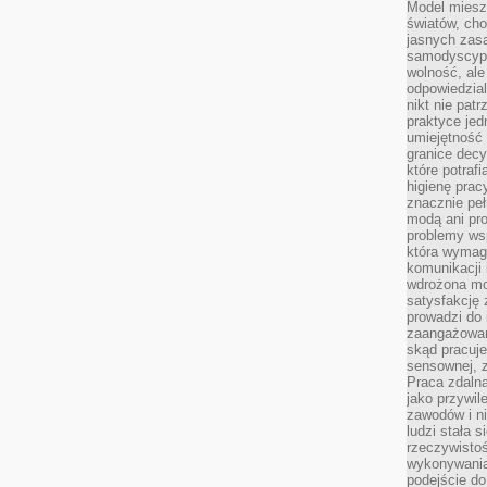
Model miesz
światów, ch
jasnych zas
samodyscypl
wolność, al
odpowiedzial
nikt nie pat
praktyce jed
umiejętność 
granice dec
które potraf
higienę prac
znacznie peł
modą ani pr
problemy ws
która wymag
komunikacji 
wdrożona mo
satysfakcję
prowadzi do 
zaangażowani
skąd pracuje
sensownej, z
Praca zdaln
jako przywil
zawodów i ni
ludzi stała
rzeczywistoś
wykonywania
podejście do