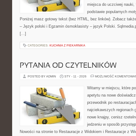
miejsca do uczciwej nauki,
podstawie popularnych mot
Poniżej masz gotowy tekst (bez HTML, bez linków). Zobacz takż
– Język polski i Egzamin ósmoklasisty – język Polski. Sqlmedia.
[…]
CATEGORIES:
KUCHNIA Z PIEKARNIKA
PYTANIA OD CZYTELNIKÓW
POSTED BY ADMIN
STY - 11 - 2026
MOŻLIWOŚĆ KOMENTOWA
Witamy w miejscu, które po
apetytu na nowe doświadcze
przewodnik po restauracjac
najciekawszych regionach g
nowe knajpy, cenisz rzetel
jedzeniu w sposób przystępny
Nowości na stronie to Restauracje z Widokiem i Restauracje z Wid