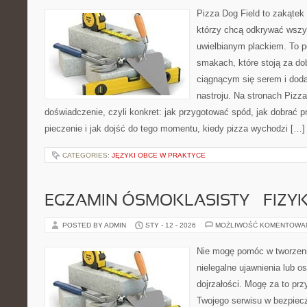
Pizza Dog Field to zakątek
którzy chcą odkrywać wszys
uwielbianym plackiem. To po
smakach, które stoją za d
ciągnącym się serem i do
nastroju. Na stronach Pizza
doświadczenie, czyli konkret: jak przygotować spód, jak dobrać p
pieczenie i jak dojść do tego momentu, kiedy pizza wychodzi […]
CATEGORIES:
JĘZYKI OBCE W PRAKTYCE
EGZAMIN ÓSMOKLASISTY – FIZY
POSTED BY ADMIN
STY - 12 - 2026
MOŻLIWOŚĆ KOMENTOWA
Nie mogę pomóc w tworzeniu
nielegalne ujawnienia lub 
dojrzałości. Mogę za to prz
Twojego serwisu w bezpieczn