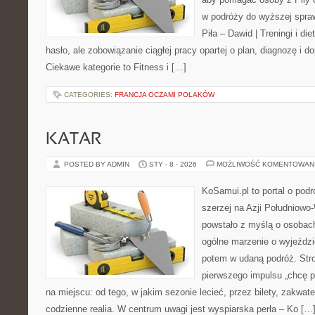
w podróży do wyższej spraw
Piła – Dawid | Treningi i die
hasło, ale zobowiązanie ciągłej pracy opartej o plan, diagnozę i 
Ciekawe kategorie to Fitness i […]
CATEGORIES:
FRANCJA OCZAMI POLAKÓW
KATAR
POSTED BY ADMIN
STY - 8 - 2026
MOŻLIWOŚĆ KOMENTOWAN
KoSamui.pl to portal o podr
szerzej na Azji Południowo
powstało z myślą o osobach
ogólne marzenie o wyjeździ
potem w udaną podróż. Stro
pierwszego impulsu „chcę p
na miejscu: od tego, w jakim sezonie lecieć, przez bilety, zakwate
codzienne realia. W centrum uwagi jest wyspiarska perła – Ko […