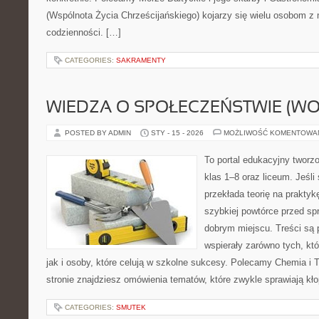
(Wspólnota Życia Chrześcijańskiego) kojarzy się wielu osobom z
codzienności. […]
CATEGORIES:
SAKRAMENTY
WIEDZA O SPOŁECZEŃSTWIE (WO
POSTED BY ADMIN
STY - 15 - 2026
MOŻLIWOŚĆ KOMENTOWA
To portal edukacyjny tworz
klas 1–8 oraz liceum. Jeśli
przekłada teorię na prakty
szybkiej powtórce przed sp
dobrym miejscu. Treści są 
wspierały zarówno tych, kt
jak i osoby, które celują w szkolne sukcesy. Polecamy Chemia i T
stronie znajdziesz omówienia tematów, które zwykle sprawiają kło
CATEGORIES:
SMUTEK