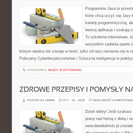
Programista Java to przest
które chcą uczyć się Javy 
karierę programistyczną, ale
tworzą aplikacje i szukaj
To szkolenia internetowe, b
wszystkim zadania oparte o
którym wiedza nie zostaje w teorii, tylko od razu zamienia się w
Polecamy Cyberbezpieczeństwo i Sztuczna inteligencja w praktyc
CATEGORIES:
BŁĘDY W GOTOWANIU
ZDROWE PRZEPISY I POMYSŁY NA
POSTED BY ADMIN
STY - 10 - 2026
MOŻLIWOŚĆ KOMENTOWA
Dzień dobry! Jeśli szukasz 
pracę nad formą z dietą i r
www.dawidulinski.pl został
aby pomagać osoby z Piły or