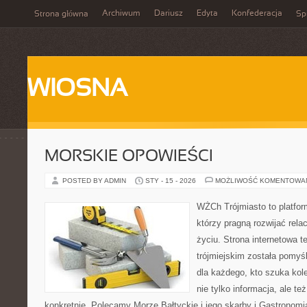
Archiwum
Dariusz
Edyta
Konfederacja
Strona główna
Spi
WIOSNA
MORSKIE OPOWIEŚCI
POSTED BY ADMIN
STY - 15 - 2026
MOŻLIWOŚĆ KOMENTOWA
WŻCh Trójmiasto to platform
którzy pragną rozwijać rel
życiu. Strona internetowa t
trójmiejskim została pomyś
dla każdego, kto szuka kole
nie tylko informacja, ale te
konkretnie. Polecamy Morze Bałtyckie i jego skarby i Gastrono