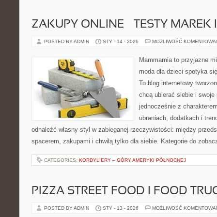
ZAKUPY ONLINE – TESTY MAREK 
POSTED BY ADMIN
STY - 14 - 2026
MOŻLIWOŚĆ KOMENTOWA
Mammamia to przyjazne mie
moda dla dzieci spotyka si
To blog internetowy tworzon
chcą ubierać siebie i swoje
jednocześnie z charakterem.
ubraniach, dodatkach i tren
odnaleźć własny styl w zabieganej rzeczywistości: między przeds
spacerem, zakupami i chwilą tylko dla siebie. Kategorie do zobac
CATEGORIES:
KORDYLIERY – GÓRY AMERYKI PÓŁNOCNEJ
PIZZA STREET FOOD I FOOD TRU
POSTED BY ADMIN
STY - 13 - 2026
MOŻLIWOŚĆ KOMENTOWA