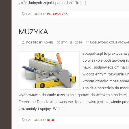
zbiór „ładnych zdjęć i paru zdań”. To […]
CATEGORIES:
INFORMATYKA
MUZYKA
POSTED BY ADMIN
STY - 11 - 2026
MOŻLIWOŚĆ KOMENTOWA
sptopolka.pl to praktyczna
co w szkole podstawowej na
nauki, podpowiedziom na ci
w codziennym rozwijaniu um
którym dziecko może spraw
znajdzie narzędzia do mądr
wychowawca dostanie rozwiązania gotowe do wdrożenia na lekcji 
Technika i Doradztwo zawodowe. Ideą serwisu jest ułatwienie proc
zrozumiały i spójny. W […]
CATEGORIES:
BLOG