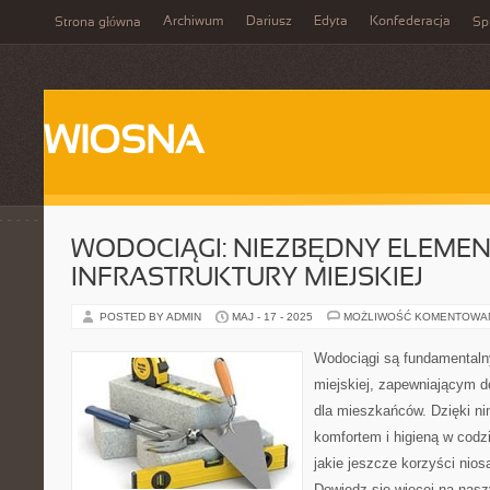
Archiwum
Dariusz
Edyta
Konfederacja
Strona główna
Spi
WIOSNA
WODOCIĄGI: NIEZBĘDNY ELEMEN
INFRASTRUKTURY MIEJSKIEJ
POSTED BY ADMIN
MAJ - 17 - 2025
MOŻLIWOŚĆ KOMENTOWA
Wodociągi są fundamentaln
miejskiej, zapewniającym d
dla mieszkańców. Dzięki n
komfortem i higieną w codz
jakie jeszcze korzyści nios
Dowiedz się więcej na naszy