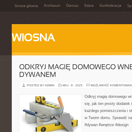
Archiwum
Dariusz
Edyta
Konfederacja
Strona główna
Spi
WIOSNA
ODKRYJ MAGIĘ DOMOWEGO WNĘ
DYWANEM
POSTED BY ADMIN
MAJ - 8 - 2025
MOŻLIWOŚĆ KOMENTOWAN
Odkryj magię domowego wn
się, jak ten prosty dodate
każdego pomieszczenia i st
w Twoim domu. Sprawdź nasz
#dywan #wnętrze #design