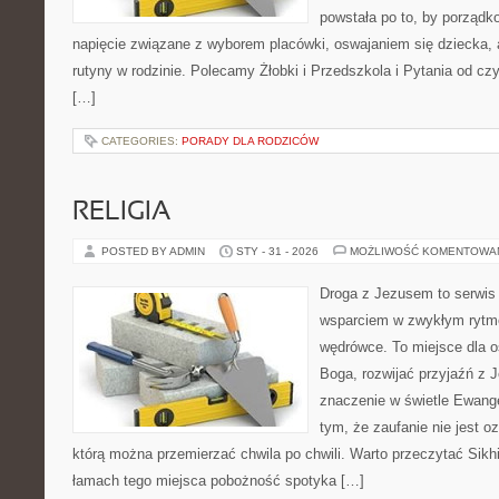
powstała po to, by porządk
napięcie związane z wyborem placówki, oswajaniem się dziecka,
rutyny w rodzinie. Polecamy Żłobki i Przedszkola i Pytania od cz
[…]
CATEGORIES:
PORADY DLA RODZICÓW
RELIGIA
POSTED BY ADMIN
STY - 31 - 2026
MOŻLIWOŚĆ KOMENTOWA
Droga z Jezusem to serwis r
wsparciem w zwykłym rytm
wędrówce. To miejsce dla o
Boga, rozwijać przyjaźń z
znaczenie w świetle Ewangel
tym, że zaufanie nie jest o
którą można przemierzać chwila po chwili. Warto przeczytać Sikhi
łamach tego miejsca pobożność spotyka […]