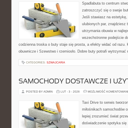
Spadlabuta to centrum stwo
zatroszczyć się o swoje bu
Jeśli stawiasz na estetykę
ulubionych par, znajdziesz
utrzymania obuwia w najlep
wszechstronne podejście do
codzienna troska o buty staje się prosta, a efekty widać od razu. 
obuwnicze i Szewstwo i rzemiosło. Dobre buty potrafi wytrzymać 
CATEGORIES:
SZWAJCARIA
SAMOCHODY DOSTAWCZE I UŻ
POSTED BY ADMIN
LUT - 3 - 2026
MOŻLIWOŚĆ KOMENTOWAN
Taxi Drive to serwis tworzo
miłośnikach samochodów or
lepiej zrozumieć świat prz
doświadczenie spotyka się 