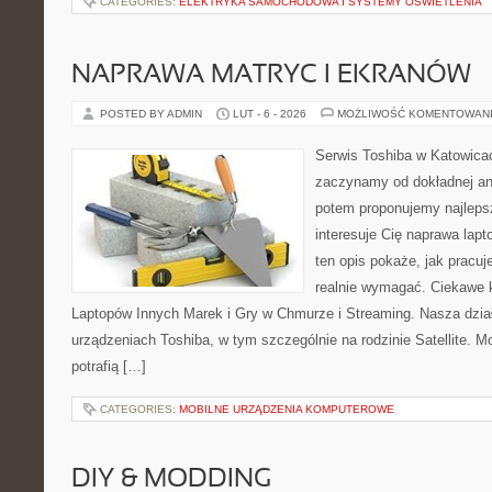
CATEGORIES:
ELEKTRYKA SAMOCHODOWA I SYSTEMY OŚWIETLENIA
NAPRAWA MATRYC I EKRANÓW
POSTED BY ADMIN
LUT - 6 - 2026
MOŻLIWOŚĆ KOMENTOWAN
Serwis Toshiba w Katowicac
zaczynamy od dokładnej ana
potem proponujemy najlepsz
interesuje Cię naprawa lap
ten opis pokaże, jak pracu
realnie wymagać. Ciekawe k
Laptopów Innych Marek i Gry w Chmurze i Streaming. Nasza dział
urządzeniach Toshiba, w tym szczególnie na rodzinie Satellite. 
potrafią […]
CATEGORIES:
MOBILNE URZĄDZENIA KOMPUTEROWE
DIY & MODDING