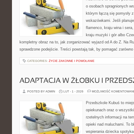
o osobach spragnionych wra
którym łączą się pomysły 
wskazówkami. Jeśli planuje
flamenco, kraju wina i sera
kraju muzyki i gór albo Cze
kompletny obraz na to, jak zorganizować wyjazd od A do Z. Na R
sprawdzone podejście. Treści powstają tak, by pomagać zarówno
CATEGORIES:
ŻYCIE ZAKONNE I POWOŁANIE
ADAPTACJA W ŻŁOBKU I PRZED
POSTED BY ADMIN
LUT - 1 - 2026
MOŻLIWOŚĆ KOMENTOWAN
Przedszkole Kubuś to miej
opiekunach oraz o wszystki
rzetelnych informacji na te
opieki nad maluchami. To b
wspierania dziecka spotyka