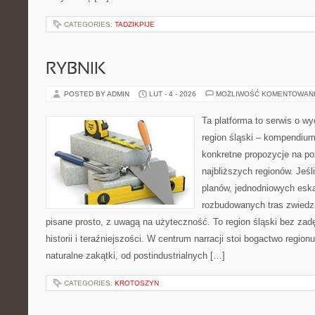
CATEGORIES:
TADZIKPIJE
RYBNIK
POSTED BY ADMIN
LUT - 4 - 2026
MOŻLIWOŚĆ KOMENTOWAN
Ta platforma to serwis o w
region śląski – kompendiu
konkretne propozycje na p
najbliższych regionów. Jeśl
planów, jednodniowych eska
rozbudowanych tras zwiedza
pisane prosto, z uwagą na użyteczność. To region śląski bez zad
historii i teraźniejszości. W centrum narracji stoi bogactwo region
naturalne zakątki, od postindustrialnych […]
CATEGORIES:
KROTOSZYN