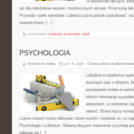
To przestrzeń dla tych, któ
też dla miłośników wrażeń i historycznych uliczek. Przeczytaj tak
Przyroda i parki narodowe. Lubelszczyzna potrafi zaskakiwać: ra
miasteczkami, […]
CATEGORIES:
KOŚCIÓŁ W HISTORII I DZIŚ
PSYCHOLOGIA
POSTED BY ADMIN
LUT - 5 - 2026
MOŻLIWOŚĆ KOMENTOWAN
Lulitulisie to platforma na
dzieciach oraz o bliskich, 
poznawanie świata w sposób
którym informacje są poda
aktywność, a codzienne zaj
radość. Strona łączy rozwij
czemu maluch może odkrywać różne ścieżki i wybierać to, co naj
Psychologia i Lulitulisie. Główną ideą jest stworzenie życzliwej pr
odbywa się […]