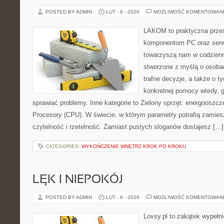
POSTED BY ADMIN
LUT - 6 - 2026
MOŻLIWOŚĆ KOMENTOWAN
LAKOM to praktyczna prze
komponentom PC oraz serwi
towarzyszą nam w codzienn
stworzone z myślą o osoba
trafne decyzje, a także o ty
konkretnej pomocy wtedy, 
sprawiać problemy. Inne kategorie to Zielony sprzęt: energooszczę
Procesory (CPU). W świecie, w którym parametry potrafią zami
czytelność i rzetelność. Zamiast pustych sloganów dostajesz […]
CATEGORIES:
WYKOŃCZENIE WNĘTRZ KROK PO KROKU
LĘK I NIEPOKÓJ
POSTED BY ADMIN
LUT - 6 - 2026
MOŻLIWOŚĆ KOMENTOWAN
Lovsy.pl to zakątek wypełn