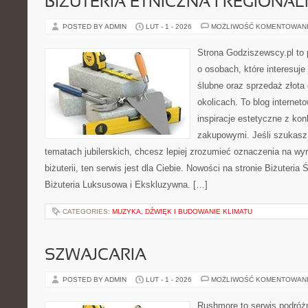
BIŻUTERIA ETNICZNA I REGIONA
POSTED BY ADMIN
LUT - 1 - 2026
MOŻLIWOŚĆ KOMENTOWAN
Strona Godziszewscy.pl to 
o osobach, które interesuje 
ślubne oraz sprzedaż złota
okolicach. To blog internet
inspiracje estetyczne z k
zakupowymi. Jeśli szukasz
tematach jubilerskich, chcesz lepiej zrozumieć oznaczenia na wy
biżuterii, ten serwis jest dla Ciebie. Nowości na stronie Biżuteria
Biżuteria Luksusowa i Ekskluzywna. […]
CATEGORIES:
MUZYKA, DŹWIĘK I BUDOWANIE KLIMATU
SZWAJCARIA
POSTED BY ADMIN
LUT - 1 - 2026
MOŻLIWOŚĆ KOMENTOWAN
Rushmore to serwis podróżn