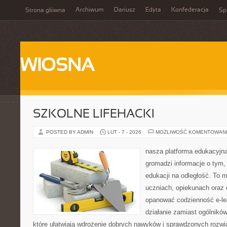
Archiwum
Dariusz
Edyta
Konfederacja
Strona główna
Spi
WIOSNA
SZKOLNE LIFEHACKI
POSTED BY ADMIN
LUT - 7 - 2026
MOŻLIWOŚĆ KOMENTOWAN
nasza platforma edukacyjna 
gromadzi informacje o tym,
edukacji na odległość. To 
uczniach, opiekunach oraz 
opanować codzienność e-lear
działanie zamiast ogólników
które ułatwiają wdrożenie dobrych nawyków i sprawdzonych rozwią