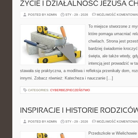
ŻYCIE I DZIAŁALNOŚĆ JEZUSA 
POSTED BY ADMIN
STY - 29 - 2026
MOŻLIWOŚĆ KOMENTOWA
To miejsce stworzone z myś
które pomaga umacniać rel
chwilach. Strona jest przes
bardziej świadomie kroczyć 
święta, ale także wtedy, gdy
intencją jest prowadzić w 
stawała się praktyczna, a modlitwa i refleksja przenikały dom, roz
innymi. Zobacz również: Katecheza i nauczanie […]
CATEGORIES:
CYBERBEZPIECZEŃSTWO
INSPIRACJE I HISTORIE RODZICÓ
POSTED BY ADMIN
STY - 29 - 2026
MOŻLIWOŚĆ KOMENTOWA
Przedszkole w Wielichowie 