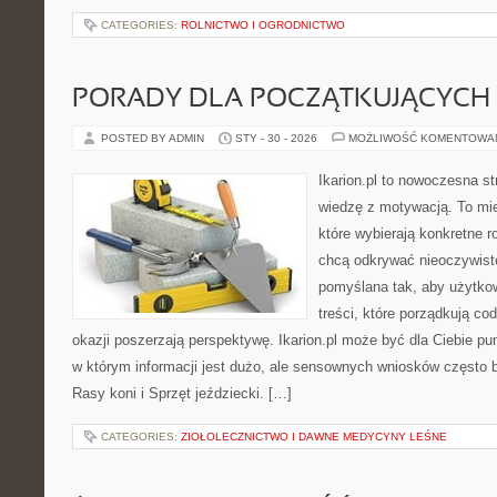
CATEGORIES:
ROLNICTWO I OGRODNICTWO
PORADY DLA POCZĄTKUJĄCYCH
POSTED BY ADMIN
STY - 30 - 2026
MOŻLIWOŚĆ KOMENTOWA
Ikarion.pl to nowoczesna st
wiedzę z motywacją. To mie
które wybierają konkretne r
chcą odkrywać nieoczywiste
pomyślana tak, aby użytkow
treści, które porządkują co
okazji poszerzają perspektywę. Ikarion.pl może być dla Ciebie pu
w którym informacji jest dużo, ale sensownych wniosków często b
Rasy koni i Sprzęt jeździecki. […]
CATEGORIES:
ZIOŁOLECZNICTWO I DAWNE MEDYCYNY LEŚNE