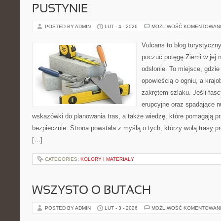
PUSTYNIE
POSTED BY ADMIN
LUT - 4 - 2026
MOŻLIWOŚĆ KOMENTOWAN
Vulcans to blog turystyczny
poczuć potęgę Ziemi w jej n
odsłonie. To miejsce, gdzie
opowieścią o ogniu, a kraj
zakrętem szlaku. Jeśli fasc
erupcyjne oraz spadające nu
wskazówki do planowania tras, a także wiedzę, które pomagają p
bezpiecznie. Strona powstała z myślą o tych, którzy wolą trasy 
[…]
CATEGORIES:
KOLORY I MATERIAŁY
WSZYSTO O BUTACH
POSTED BY ADMIN
LUT - 3 - 2026
MOŻLIWOŚĆ KOMENTOWAN