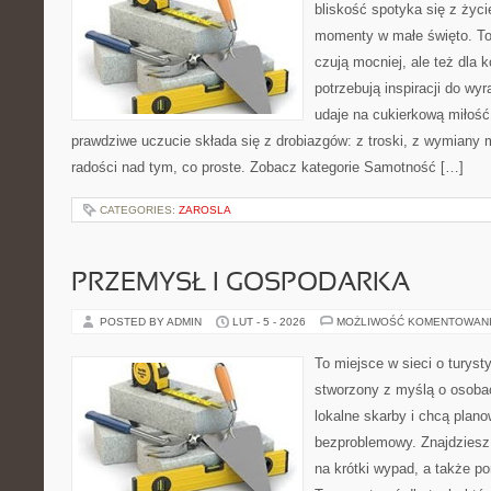
bliskość spotyka się z życi
momenty w małe święto. To 
czują mocniej, ale też dla 
potrzebują inspiracji do wy
udaje na cukierkową miłość
prawdziwe uczucie składa się z drobiazgów: z troski, z wymiany m
radości nad tym, co proste. Zobacz kategorie Samotność […]
CATEGORIES:
ZAROSLA
PRZEMYSŁ I GOSPODARKA
POSTED BY ADMIN
LUT - 5 - 2026
MOŻLIWOŚĆ KOMENTOWAN
To miejsce w sieci o turyst
stworzony z myślą o osobac
lokalne skarby i chcą plan
bezproblemowy. Znajdziesz t
na krótki wypad, a także p