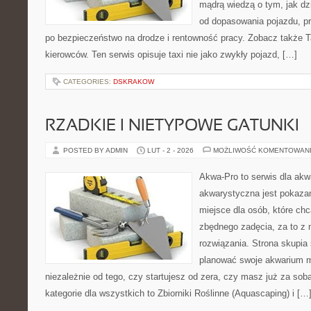
mądrą wiedzą o tym, jak d
od dopasowania pojazdu, pr
po bezpieczeństwo na drodze i rentowność pracy. Zobacz także Ta
kierowców. Ten serwis opisuje taxi nie jako zwykły pojazd, […]
CATEGORIES:
DSKRAKOW
RZADKIE I NIETYPOWE GATUNKI
POSTED BY ADMIN
LUT - 2 - 2026
MOŻLIWOŚĆ KOMENTOWAN
Akwa-Pro to serwis dla akw
akwarystyczna jest pokazan
miejsce dla osób, które ch
zbędnego zadęcia, za to z 
rozwiązania. Strona skupia
planować swoje akwarium m
niezależnie od tego, czy startujesz od zera, czy masz już za sob
kategorie dla wszystkich to Zbiorniki Roślinne (Aquascaping) i […