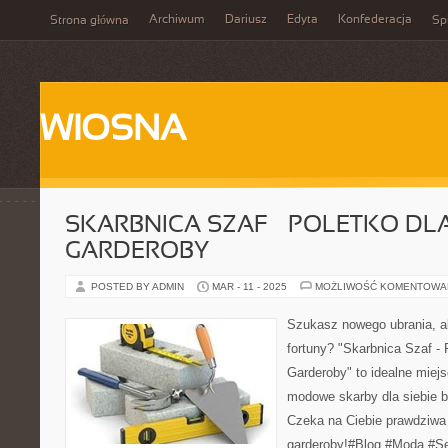
Archiwum
Dariusz
Edyta
Konfederacja
Strona główna
Spi
WIOSNA
SKARBNICA SZAF – POLETKO DL
GARDEROBY
POSTED BY ADMIN
MAR - 11 - 2025
MOŻLIWOŚĆ KOMENTOWA
Szukasz nowego ubrania, a
fortuny? "Skarbnica Szaf - 
Garderoby" to idealne miejs
modowe skarby dla siebie be
Czeka na Ciebie prawdziwa 
garderoby!#Blog #Moda #