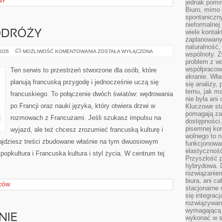
WY
jednak pomin
Biuro, mimo 
spontaniczn
nieformalne
wiele konta
ODRÓŻY
zaplanowanyc
naturalność,
FRANCUSKI
2026
MOŻLIWOŚĆ KOMENTOWANIA
ZOSTAŁA WYŁĄCZONA
wspólnoty. 
W
problem z wd
PODRÓŻY
współpracow
Ten serwis to przestrzeń stworzone dla osób, które
ekranie. Wła
planują francuską przygodę i jednocześnie uczą się
się analizy, 
temu, jak m
francuskiego. To połączenie dwóch światów: wędrowania
nie była ani
po Francji oraz nauki języka, który otwiera drzwi w
Kluczowe sta
pomagają za
rozmowach z Francuzami. Jeśli szukasz impulsu na
dostępności,
pisemnej ko
wyjazd, ale też chcesz zrozumieć francuską kulturę i
wolnego to n
najdziesz treści zbudowane właśnie na tym dwuosiowym
funkcjonowan
elastyczność
popkultura i Francuska kultura i styl życia. W centrum tej
Przyszłość 
hybrydowa. 
rozwiązaniem
biura, ani c
ICÓW
stacjonarne 
się integrac
rozwiązywani
wymagającą k
NIE
wykonać w s