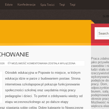
z
Edyta
Konfederacja
Tagi
Tagi
Spis Treści
SUB
CHOWANIE
Praca zdaln
jako przywil
EDUKACJA
2026
MOŻLIWOŚĆ KOMENTOWANIA
ZOSTAŁA WYŁĄCZONA
zawodów i ni
A
WYCHOWANIE
ludzi stała
Ośrodek edukacyjna w Popowie to miejsce, w którym
rzeczywistoś
wykonywania
edukacja idzie w parze z budowaniem postaw. Strona
podejście do
pracy. Dom, 
internetowa szkolapopow.pl pokazuje funkcjonowanie
odpoczynkiem
społeczności szkolnej oraz uwydatnia misję pracy
biurem, salą
podejmowani
pedagogów i dzieci. To portret o zdobywaniu wiedzy od
okresie prac
etapu wczesnoszkolnego aż po dalsze etapy
Możliwość r
większa ela
oraz stawiania sobie celów. Dobre kategorie to Nowoczesne