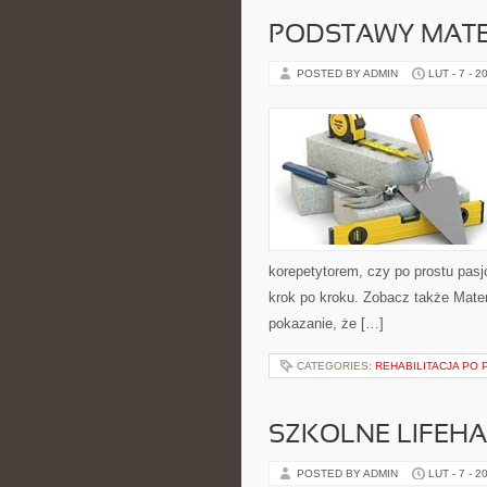
PODSTAWY MAT
POSTED BY ADMIN
LUT - 7 - 2
korepetytorem, czy po prostu pasj
krok po kroku. Zobacz także Mate
pokazanie, że […]
CATEGORIES:
REHABILITACJA PO 
SZKOLNE LIFEHA
POSTED BY ADMIN
LUT - 7 - 2