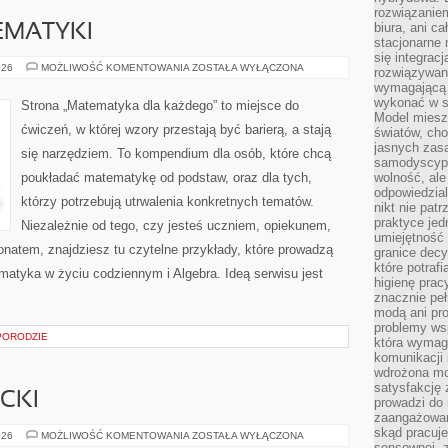
rozwiązaniem
biura, ani c
EMATYKI
stacjonarne 
się integrac
PODSTAWY
026
MOŻLIWOŚĆ KOMENTOWANIA
ZOSTAŁA WYŁĄCZONA
rozwiązywani
MATEMATYKI
wymagającą k
wykonać w s
Strona „Matematyka dla każdego” to miejsce do
Model miesz
ćwiczeń, w której wzory przestają być barierą, a stają
światów, ch
jasnych zas
się narzędziem. To kompendium dla osób, które chcą
samodyscypl
poukładać matematykę od podstaw, oraz dla tych,
wolność, al
odpowiedzial
którzy potrzebują utrwalenia konkretnych tematów.
nikt nie pat
praktyce jed
Niezależnie od tego, czy jesteś uczniem, opiekunem,
umiejętność 
onatem, znajdziesz tu czytelne przykłady, które prowadzą
granice dec
które potraf
matyka w życiu codziennym i Algebra. Ideą serwisu jest
higienę prac
znacznie peł
modą ani pr
problemy ws
PORODZIE
która wymag
komunikacji 
wdrożona mo
satysfakcję
CKI
prowadzi do 
zaangażowani
skąd pracuje
SZKOLNE
026
MOŻLIWOŚĆ KOMENTOWANIA
ZOSTAŁA WYŁĄCZONA
LIFEHACKI
sensownej, z