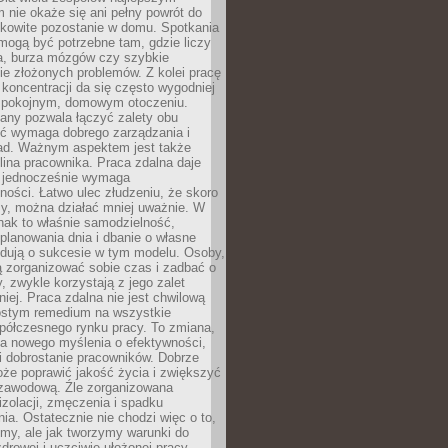
 nie okaże się ani pełny powrót do
ałkowite pozostanie w domu. Spotkania
mogą być potrzebne tam, gdzie liczy
ja, burza mózgów czy szybkie
e złożonych problemów. Z kolei pracę
oncentracji da się często wygodniej
pokojnym, domowym otoczeniu.
any pozwala łączyć zalety obu
oć wymaga dobrego zarządzania i
ad. Ważnym aspektem jest także
ina pracownika. Praca zdalna daje
e jednocześnie wymaga
ności. Łatwo ulec złudzeniu, że skoro
rzy, można działać mniej uważnie. W
nak to właśnie samodzielność,
planowania dnia i dbanie o własne
ydują o sukcesie w tym modelu. Osoby,
ią zorganizować sobie czas i zadbać o
y, zwykle korzystają z jego zalet
niej. Praca zdalna nie jest chwilową
ostym remedium na wszystkie
półczesnego rynku pracy. To zmiana,
a nowego myślenia o efektywności,
i dobrostanie pracowników. Dobrze
że poprawić jakość życia i zwiększyć
 zawodową. Źle zorganizowana
izolacji, zmęczenia i spadku
a. Ostatecznie nie chodzi więc o to,
my, ale jak tworzymy warunki do
drowej i uczciwie ułożonej pracy.