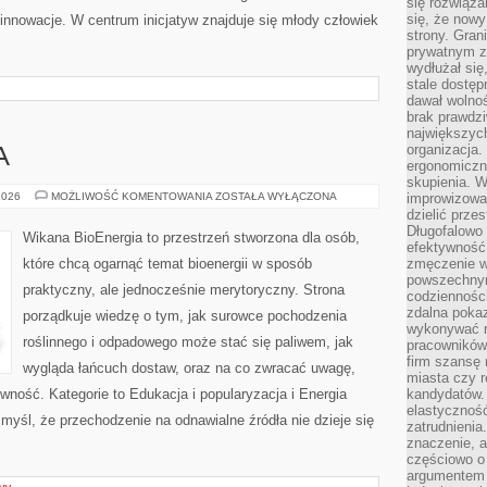
się rozwiąz
się, że now
i innowacje. W centrum inicjatyw znajduje się młody człowiek
strony. Gra
prywatnym za
wydłużał się
stale dostęp
dawał wolno
brak prawdz
największych
organizacja
A
ergonomiczne
skupienia. W
ENERGIA
2026
MOŻLIWOŚĆ KOMENTOWANIA
ZOSTAŁA WYŁĄCZONA
improwizować
FUZYJNA
dzielić prze
Długofalowo 
Wikana BioEnergia to przestrzeń stworzona dla osób,
efektywność,
które chcą ogarnąć temat bioenergii w sposób
zmęczenie w
powszechnym
praktyczny, ale jednocześnie merytoryczny. Strona
codzienności
zdalna poka
porządkuje wiedzę o tym, jak surowce pochodzenia
wykonywać r
roślinnego i odpadowego może stać się paliwem, jak
pracowników
firm szansę 
wygląda łańcuch dostaw, oraz na co zwracać uwagę,
miasta czy r
wność. Kategorie to Edukacja i popularyzacja i Energia
kandydatów. 
elastyczność
 myśl, że przechodzenie na odnawialne źródła nie dzieje się
zatrudnieni
znaczenie, a
częściowo o
argumentem 