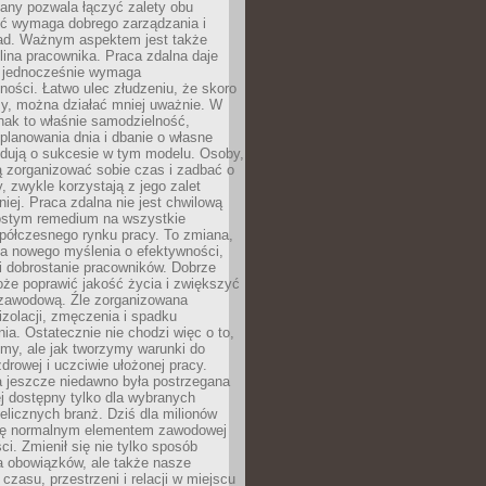
any pozwala łączyć zalety obu
oć wymaga dobrego zarządzania i
ad. Ważnym aspektem jest także
ina pracownika. Praca zdalna daje
e jednocześnie wymaga
ności. Łatwo ulec złudzeniu, że skoro
rzy, można działać mniej uważnie. W
nak to właśnie samodzielność,
planowania dnia i dbanie o własne
ydują o sukcesie w tym modelu. Osoby,
ią zorganizować sobie czas i zadbać o
y, zwykle korzystają z jego zalet
niej. Praca zdalna nie jest chwilową
ostym remedium na wszystkie
półczesnego rynku pracy. To zmiana,
a nowego myślenia o efektywności,
i dobrostanie pracowników. Dobrze
że poprawić jakość życia i zwiększyć
 zawodową. Źle zorganizowana
izolacji, zmęczenia i spadku
a. Ostatecznie nie chodzi więc o to,
my, ale jak tworzymy warunki do
drowej i uczciwie ułożonej pracy.
a jeszcze niedawno była postrzegana
ej dostępny tylko dla wybranych
elicznych branż. Dziś dla milionów
 się normalnym elementem zawodowej
ci. Zmienił się nie tylko sposób
 obowiązków, ale także nasze
 czasu, przestrzeni i relacji w miejscu