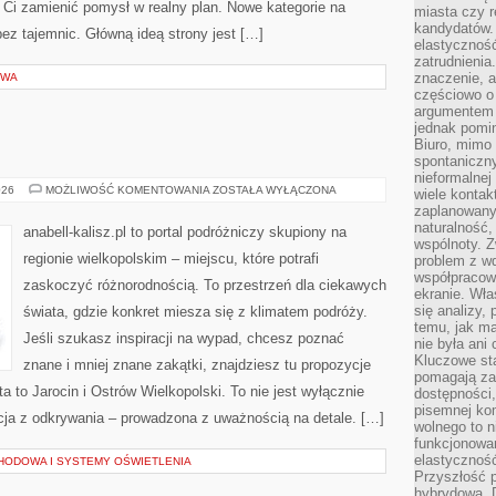
ą Ci zamienić pomysł w realny plan. Nowe kategorie na
miasta czy r
kandydatów. 
 bez tajemnic. Główną ideą strony jest […]
elastyczność
zatrudnieni
znaczenie, a
OWA
częściowo o
argumentem 
jednak pomin
Biuro, mimo 
spontaniczn
nieformalne
POZNAŃ
026
MOŻLIWOŚĆ KOMENTOWANIA
ZOSTAŁA WYŁĄCZONA
wiele konta
zaplanowanyc
naturalność,
anabell-kalisz.pl to portal podróżniczy skupiony na
wspólnoty. 
regionie wielkopolskim – miejscu, które potrafi
problem z wd
współpracow
zaskoczyć różnorodnością. To przestrzeń dla ciekawych
ekranie. Wła
się analizy, 
świata, gdzie konkret miesza się z klimatem podróży.
temu, jak m
Jeśli szukasz inspiracji na wypad, chcesz poznać
nie była ani
Kluczowe sta
znane i mniej znane zakątki, znajdziesz tu propozycje
pomagają za
 to Jarocin i Ostrów Wielkopolski. To nie jest wyłącznie
dostępności,
pisemnej ko
cja z odkrywania – prowadzona z uważnością na detale. […]
wolnego to n
funkcjonowan
elastyczność
ODOWA I SYSTEMY OŚWIETLENIA
Przyszłość 
hybrydowa. 