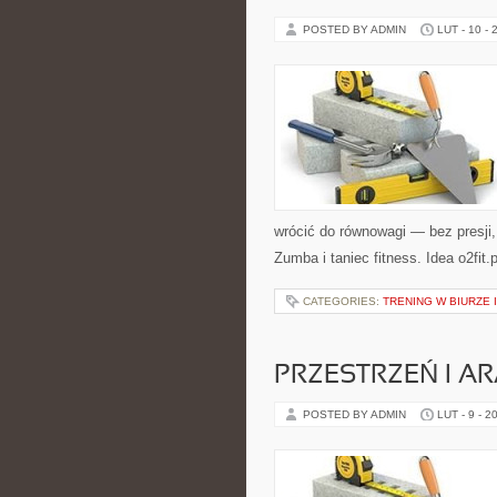
POSTED BY ADMIN
LUT - 10 - 
wrócić do równowagi — bez presji, 
Zumba i taniec fitness. Idea o2fit.
CATEGORIES:
TRENING W BIURZE 
PRZESTRZEŃ I A
POSTED BY ADMIN
LUT - 9 - 2