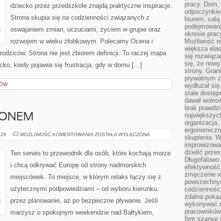
pracy. Dom, 
dziecko przez przedszkole znajdą praktyczne inspiracje.
odpoczynkiem
Strona skupia się na codzienności związanych z
biurem, salą
podejmowani
oswajaniem zmian, uczuciami, życiem w grupie oraz
okresie prac
rozwojem w wieku żłobkowym. Polecamy Ocena i
Możliwość r
większa ela
odziców. Strona nie jest zbiorem definicji. To raczej mapa
się rozwiąz
się, że now
cko, kiedy pojawia się frustracja, gdy w domu […]
strony. Gra
prywatnym za
CÓW
wydłużał się
stale dostęp
dawał wolno
brak prawdz
największych
ZONEM
organizacja
ergonomiczne
PLAŻE
026
MOŻLIWOŚĆ KOMENTOWANIA
ZOSTAŁA WYŁĄCZONA
skupienia. W
POZA
improwizować
SEZONEM
dzielić prze
Ten serwis to przewodnik dla osób, które kochają morze
Długofalowo 
i chcą odkrywać Europę od strony nadmorskich
efektywność,
zmęczenie w
miejscówek. To miejsce, w którym relaks łączy się z
powszechnym
użytecznymi podpowiedziami – od wyboru kierunku,
codzienności
zdalna poka
przez planowanie, aż po bezpieczne pływanie. Jeśli
wykonywać r
pracowników
marzysz o spokojnym weekendzie nad Bałtykiem,
firm szansę 