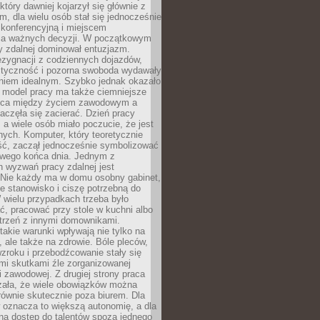
który dawniej kojarzył się głównie z
, dla wielu osób stał się jednocześnie
 konferencyjną i miejscem
a ważnych decyzji. W początkowym
y zdalnej dominował entuzjazm.
ezygnacji z codziennych dojazdów,
styczność i pozorna swoboda wydawały
aniem idealnym. Szybko jednak okazało
y model pracy ma także ciemniejsze
nica między życiem zawodowym a
częła się zacierać. Dzień pracy
, a wiele osób miało poczucie, że jest
nych. Komputer, który teoretycznie
ść, zaczął jednocześnie symbolizować
iwego końca dnia. Jednym z
 wyzwań pracy zdalnej jest
. Nie każdy ma w domu osobny gabinet,
 stanowisko i ciszę potrzebną do
 wielu przypadkach trzeba było
, pracować przy stole w kuchni albo
strzeń z innymi domownikami.
takie warunki wpływają nie tylko na
 ale także na zdrowie. Bóle pleców,
zroku i przebodźcowanie stały się
i skutkami źle zorganizowanej
 zawodowej. Z drugiej strony praca
zała, że wiele obowiązków można
ównie skutecznie poza biurem. Dla
 oznacza to większą autonomię, a dla
na dostęp do talentów spoza jednego