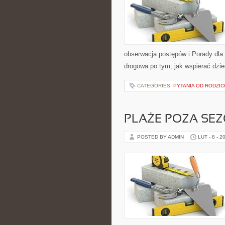
obserwacja postępów i Porady dla r
drogowa po tym, jak wspierać dzie
CATEGORIES:
PYTANIA OD RODZI
PLAŻE POZA SE
POSTED BY ADMIN
LUT - 8 - 2