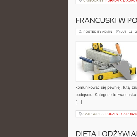
CATEGORIES:
PORADNIK ZAKUPO
FRANCUSKI W P
POSTED BY ADMIN
LUT - 11 - 
komunikować się pewniej, tutaj z
podejściu. Kategorie to Francuska 
[…]
CATEGORIES:
PORADY DLA RODZ
DIETA I ODŻYWIA