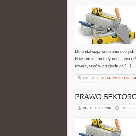
które ułatwiają wdrożenie dobrych
Nowatorskie metody nauczania i Pr
towarzyszyć w przejściu od […]
CATEGORIES:
EKO ŻYCIE I ENERG
PRAWO SEKTOR
POSTED BY ADMIN
LUT - 7 - 2