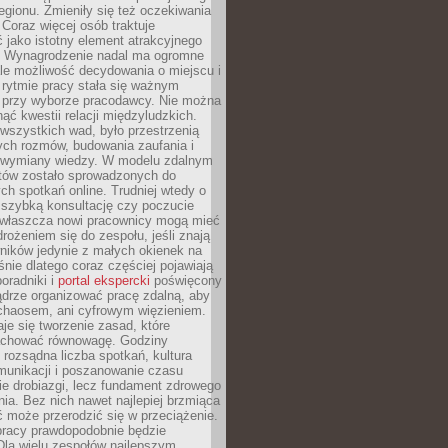
egionu. Zmieniły się też oczekiwania
Coraz więcej osób traktuje
 jako istotny element atrakcyjnego
a. Wynagrodzenie nadal ma ogromne
le możliwość decydowania o miejscu i
 rytmie pracy stała się ważnym
przy wyborze pracodawcy. Nie można
ąć kwestii relacji międzyludzkich.
wszystkich wad, było przestrzenią
ych rozmów, budowania zaufania i
j wymiany wiedzy. W modelu zdalnym
któw zostało sprowadzonych do
h spotkań online. Trudniej wtedy o
 szybką konsultację czy poczucie
Zwłaszcza nowi pracownicy mogą mieć
rożeniem się do zespołu, jeśli znają
ników jedynie z małych okienek na
śnie dlatego coraz częściej pojawiają
poradniki i
portal ekspercki
poświęcony
ądrze organizować pracę zdalną, aby
 chaosem, ani cyfrowym więzieniem.
je się tworzenie zasad, które
chować równowagę. Godziny
 rozsądna liczba spotkań, kultura
munikacji i poszanowanie czasu
ie drobiazgi, lecz fundament zdrowego
ia. Bez nich nawet najlepiej brzmiąca
 może przerodzić się w przeciążenie.
pracy prawdopodobnie będzie
Dla wielu zespołów najlepszym