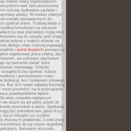
ąć kwestii relacji międzyludzkich.
wszystkich wad, było przestrzenią
ych rozmów, budowania zaufania i
j wymiany wiedzy. W modelu zdalnym
któw zostało sprowadzonych do
h spotkań online. Trudniej wtedy o
 szybką konsultację czy poczucie
Zwłaszcza nowi pracownicy mogą mieć
rożeniem się do zespołu, jeśli znają
ników jedynie z małych okienek na
śnie dlatego coraz częściej pojawiają
poradniki i
portal ekspercki
poświęcony
ądrze organizować pracę zdalną, aby
 chaosem, ani cyfrowym więzieniem.
je się tworzenie zasad, które
chować równowagę. Godziny
 rozsądna liczba spotkań, kultura
munikacji i poszanowanie czasu
ie drobiazgi, lecz fundament zdrowego
ia. Bez nich nawet najlepiej brzmiąca
 może przerodzić się w przeciążenie.
pracy prawdopodobnie będzie
Dla wielu zespołów najlepszym
 nie okaże się ani pełny powrót do
ałkowite pozostanie w domu. Spotkania
mogą być potrzebne tam, gdzie liczy
ja, burza mózgów czy szybkie
e złożonych problemów. Z kolei pracę
oncentracji da się często wygodniej
pokojnym, domowym otoczeniu.