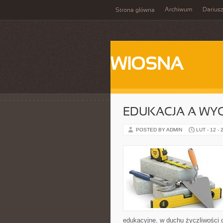
Archiwum
Darius
Strona główna
WIOSNA
EDUKACJA A WY
POSTED BY ADMIN
LUT - 12 - 
edukacyjne, w duchu życzliwości 