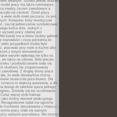
aniem idealnym. Szybko jednak okazało
y model pracy ma także ciemniejsze
nica między życiem zawodowym a
częła się zacierać. Dzień pracy
, a wiele osób miało poczucie, że jest
nych. Komputer, który teoretycznie
ść, zaczął jednocześnie symbolizować
iwego końca dnia. Jednym z
 wyzwań pracy zdalnej jest
. Nie każdy ma w domu osobny gabinet,
 stanowisko i ciszę potrzebną do
 wielu przypadkach trzeba było
, pracować przy stole w kuchni albo
strzeń z innymi domownikami.
takie warunki wpływają nie tylko na
 ale także na zdrowie. Bóle pleców,
zroku i przebodźcowanie stały się
i skutkami źle zorganizowanej
 zawodowej. Z drugiej strony praca
zała, że wiele obowiązków można
ównie skutecznie poza biurem. Dla
 oznacza to większą autonomię, a dla
na dostęp do talentów spoza jednego
egionu. Zmieniły się też oczekiwania
Coraz więcej osób traktuje
 jako istotny element atrakcyjnego
a. Wynagrodzenie nadal ma ogromne
le możliwość decydowania o miejscu i
 rytmie pracy stała się ważnym
przy wyborze pracodawcy. Nie można