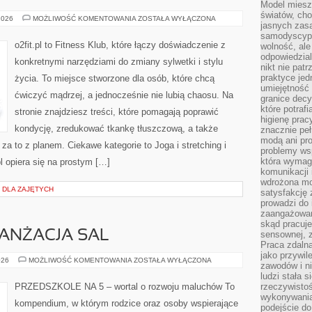
Model miesz
światów, ch
DIETA
2026
MOŻLIWOŚĆ KOMENTOWANIA
ZOSTAŁA WYŁĄCZONA
jasnych zas
I
ODŻYWIANIE
samodyscypl
o2fit.pl to Fitness Klub, które łączy doświadczenie z
wolność, al
odpowiedzial
konkretnymi narzędziami do zmiany sylwetki i stylu
nikt nie pat
praktyce jed
życia. To miejsce stworzone dla osób, które chcą
umiejętność 
ćwiczyć mądrzej, a jednocześnie nie lubią chaosu. Na
granice dec
które potraf
stronie znajdziesz treści, które pomagają poprawić
higienę prac
kondycję, zredukować tkankę tłuszczową, a także
znacznie peł
modą ani pr
za to z planem. Ciekawe kategorie to Joga i stretching i
problemy ws
która wymag
pl opiera się na prostym […]
komunikacji 
wdrożona mo
I DLA ZAJĘTYCH
satysfakcję
prowadzi do 
zaangażowani
skąd pracuje
RANŻACJA SAL
sensownej, z
Praca zdaln
jako przywil
PRZESTRZEŃ
026
MOŻLIWOŚĆ KOMENTOWANIA
ZOSTAŁA WYŁĄCZONA
zawodów i ni
I
ARANŻACJA
ludzi stała
SAL
PRZEDSZKOLE NA 5 – wortal o rozwoju maluchów To
rzeczywistoś
wykonywania
kompendium, w którym rodzice oraz osoby wspierające
podejście do