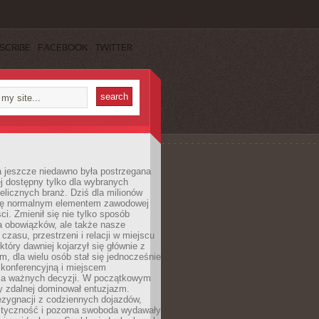
SCRIBE
FACEBOOK
TWITTER
a jeszcze niedawno była postrzegana
ej dostępny tylko dla wybranych
elicznych branż. Dziś dla milionów
 się normalnym elementem zawodowej
ci. Zmienił się nie tylko sposób
 obowiązków, ale także nasze
 czasu, przestrzeni i relacji w miejscu
który dawniej kojarzył się głównie z
, dla wielu osób stał się jednocześnie
 konferencyjną i miejscem
a ważnych decyzji. W początkowym
y zdalnej dominował entuzjazm.
ezygnacji z codziennych dojazdów,
styczność i pozorna swoboda wydawały