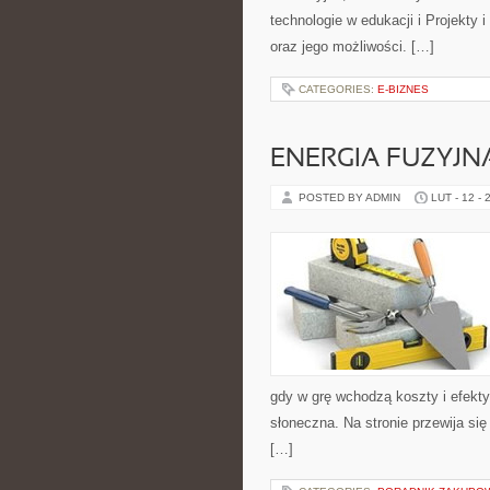
technologie w edukacji i Projekty 
oraz jego możliwości. […]
CATEGORIES:
E-BIZNES
ENERGIA FUZYJN
POSTED BY ADMIN
LUT - 12 - 
gdy w grę wchodzą koszty i efekty
słoneczna. Na stronie przewija się
[…]