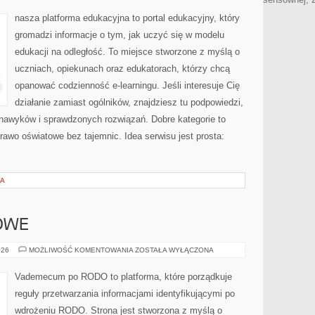
nasza platforma edukacyjna to portal edukacyjny, który
gromadzi informacje o tym, jak uczyć się w modelu
edukacji na odległość. To miejsce stworzone z myślą o
uczniach, opiekunach oraz edukatorach, którzy chcą
opanować codzienność e-learningu. Jeśli interesuje Cię
działanie zamiast ogólników, znajdziesz tu podpowiedzi,
 nawyków i sprawdzonych rozwiązań. Dobre kategorie to
awo oświatowe bez tajemnic. Idea serwisu jest prosta:
IA
OWE
PRAWO
026
MOŻLIWOŚĆ KOMENTOWANIA
ZOSTAŁA WYŁĄCZONA
SEKTOROWE
Vademecum po RODO to platforma, które porządkuje
reguły przetwarzania informacjami identyfikującymi po
wdrożeniu RODO. Strona jest stworzona z myślą o