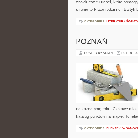
znajdziesz tu treści, które pomog
stronie to Plaże rodzinne i Bałtyk
CATEGORIES:
LITERATURA ŚWIAT
POZNAŃ
POSTED BY ADMIN
LUT - 8 - 2
na każdą porę roku. Ciekawe miasta
katalog punktów na mapie. To rela
CATEGORIES:
ELEKTRYKA SAMOCH