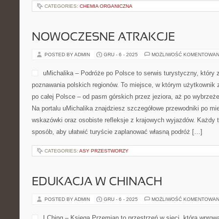
rozkwitły w domowych warunkach. Zobacz: Drzewa owocowe i Ogr
DzikiParapet.pl to encyklopedia wiedzy o […]
CATEGORIES:
CHEMIA ORGANICZNA
NOWOCZESNE ATRAKCJE
POSTED BY ADMIN
GRU - 6 - 2025
MOŻLIWOŚĆ KOMENTOWAN
uMichalika – Podróże po Po
który został stworzony z pa
regionów. To miejsce, w kt
pomysły na podróże po całe
przez jeziora, aż po wybrz
Na portalu uMichalika znaj
przewodniki po miejscach, praktyczne wskazówki oraz osobiste re
wyjazdów. Każdy tekst jest pisany w taki sposób, aby ułatwić tu
podróż […]