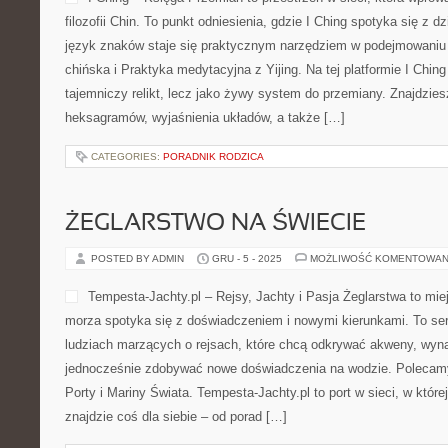
CATEGORIES:
ASY PRZESTWORZY
EDUKACJA W CHINACH
POSTED BY ADMIN
GRU - 6 - 2025
MOŻLIWOŚĆ KOMENTOWAN
I Ching – Księga Przemian t
wprowadza czytelnika w prze
punkt odniesienia, gdzie I 
dzisiejszym spojrzeniem, a
praktycznym narzędziem w 
Polecamy Sztuka chińska i
Yijing. Na tej platformie I Ching jest przedstawiany nie jako tajemn
system do przemiany. Znajdziesz tu interpretacje heksagramów, w
[…]
CATEGORIES:
PORADNIK RODZICA
ŻEGLARSTWO NA ŚWIECIE