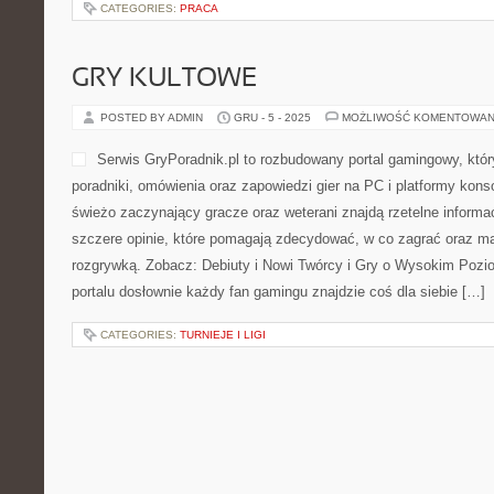
POSTED BY ADMIN
GRU - 5 - 2025
MOŻLIWOŚĆ KOMENTOWAN
Tempesta-Jachty.pl – Rejsy
to miejsce, w którym miłoś
doświadczeniem i nowymi k
stworzona z myślą o ludzia
które chcą odkrywać akwen
jednocześnie zdobywać now
Polecamy: Nawigacja i orientacja i Porty i Mariny Świata. Tempesta
której każdy miłośnik żagli znajdzie coś dla siebie – od porad […]
CATEGORIES:
PRACA
GRY KULTOWE
POSTED BY ADMIN
GRU - 5 - 2025
MOŻLIWOŚĆ KOMENTOWAN
Serwis GryPoradnik.pl to r
gamingowy, który łączy w j