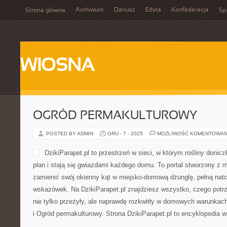
Archiwum
Dariusz
Edyta
Konfederacja
Strona główna
Spi
WIOSNA
OGRÓD PERMAKULTUROWY
POSTED BY ADMIN
GRU - 7 - 2025
MOŻLIWOŚĆ KOMENTOWAN
DzikiParapet.pl to przestrze
doniczkowe wychodzą na pie
gwiazdami każdego domu. T
o ludziach, które chcą zami
miejsko-domową dżunglę, pe
praktycznych wskazówek. N
znajdziesz wszystko, czego potrzebujesz, aby Twoje kwiaty nie ty