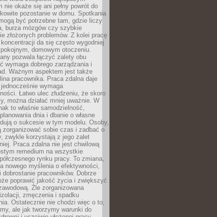
 nie okaże się ani pełny powrót do
ałkowite pozostanie w domu. Spotkania
mogą być potrzebne tam, gdzie liczy
ja, burza mózgów czy szybkie
e złożonych problemów. Z kolei pracę
oncentracji da się często wygodniej
pokojnym, domowym otoczeniu.
any pozwala łączyć zalety obu
oć wymaga dobrego zarządzania i
ad. Ważnym aspektem jest także
ina pracownika. Praca zdalna daje
e jednocześnie wymaga
ności. Łatwo ulec złudzeniu, że skoro
rzy, można działać mniej uważnie. W
nak to właśnie samodzielność,
planowania dnia i dbanie o własne
ydują o sukcesie w tym modelu. Osoby,
ią zorganizować sobie czas i zadbać o
y, zwykle korzystają z jego zalet
niej. Praca zdalna nie jest chwilową
ostym remedium na wszystkie
półczesnego rynku pracy. To zmiana,
a nowego myślenia o efektywności,
i dobrostanie pracowników. Dobrze
że poprawić jakość życia i zwiększyć
 zawodową. Źle zorganizowana
izolacji, zmęczenia i spadku
a. Ostatecznie nie chodzi więc o to,
my, ale jak tworzymy warunki do
drowej i uczciwie ułożonej pracy.