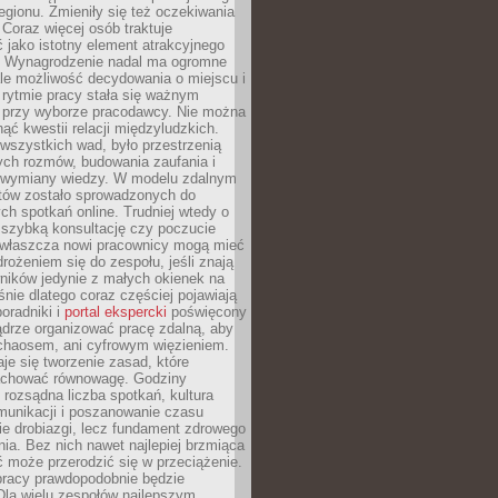
egionu. Zmieniły się też oczekiwania
Coraz więcej osób traktuje
 jako istotny element atrakcyjnego
a. Wynagrodzenie nadal ma ogromne
le możliwość decydowania o miejscu i
 rytmie pracy stała się ważnym
przy wyborze pracodawcy. Nie można
ąć kwestii relacji międzyludzkich.
wszystkich wad, było przestrzenią
ych rozmów, budowania zaufania i
j wymiany wiedzy. W modelu zdalnym
któw zostało sprowadzonych do
h spotkań online. Trudniej wtedy o
 szybką konsultację czy poczucie
Zwłaszcza nowi pracownicy mogą mieć
rożeniem się do zespołu, jeśli znają
ników jedynie z małych okienek na
śnie dlatego coraz częściej pojawiają
poradniki i
portal ekspercki
poświęcony
ądrze organizować pracę zdalną, aby
 chaosem, ani cyfrowym więzieniem.
je się tworzenie zasad, które
chować równowagę. Godziny
 rozsądna liczba spotkań, kultura
munikacji i poszanowanie czasu
ie drobiazgi, lecz fundament zdrowego
ia. Bez nich nawet najlepiej brzmiąca
 może przerodzić się w przeciążenie.
pracy prawdopodobnie będzie
Dla wielu zespołów najlepszym