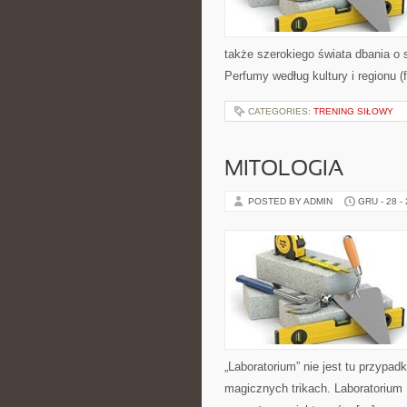
także szerokiego świata dbania o 
Perfumy według kultury i regionu (
CATEGORIES:
TRENING SIŁOWY
MITOLOGIA
POSTED BY ADMIN
GRU - 28 -
„Laboratorium” nie jest tu przypad
magicznych trikach. Laboratorium 