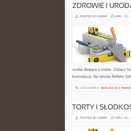
ZDROWIE I UROD
POSTED BY ADMIN
GRU - 31 -
osoba dbająca o siebie. Zobacz kon
kosmetyce. Na stronie Rolletic Gd
CATEGORIES:
MAKIJAŻ DLA TWARZ
TORTY I SŁODKO
POSTED BY ADMIN
GRU - 31 -