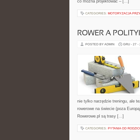
co można projektować – […]
CATEGORIES:
MOTORYZACJA PRZ
ROWER A POLITY
POSTED BY ADMIN
GRU - 27 -
nie tylko narzędzie treningu, ale
rowerowe na świecie (poza Europą)
Rowerowe.pl są trasy […]
CATEGORIES:
PYTANIA OD RODZI