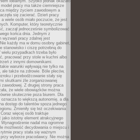
aniem idealnym. Szybko jednak okazało
y model pracy ma także ciemniejsze
nica między życiem zawodowym a
częła się zacierać. Dzień pracy
, a wiele osób miało poczucie, że jest
nych. Komputer, który teoretycznie
ść, zaczął jednocześnie symbolizować
iwego końca dnia. Jednym z
 wyzwań pracy zdalnej jest
. Nie każdy ma w domu osobny gabinet,
 stanowisko i ciszę potrzebną do
 wielu przypadkach trzeba było
, pracować przy stole w kuchni albo
strzeń z innymi domownikami.
takie warunki wpływają nie tylko na
 ale także na zdrowie. Bóle pleców,
zroku i przebodźcowanie stały się
i skutkami źle zorganizowanej
 zawodowej. Z drugiej strony praca
zała, że wiele obowiązków można
ównie skutecznie poza biurem. Dla
 oznacza to większą autonomię, a dla
na dostęp do talentów spoza jednego
egionu. Zmieniły się też oczekiwania
Coraz więcej osób traktuje
 jako istotny element atrakcyjnego
a. Wynagrodzenie nadal ma ogromne
le możliwość decydowania o miejscu i
 rytmie pracy stała się ważnym
przy wyborze pracodawcy. Nie można