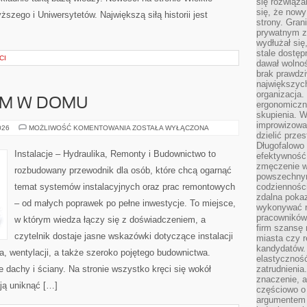
się rozwiąz
się, że now
ższego i Uniwersytetów. Największą siłą historii jest
strony. Gra
prywatnym za
wydłużał się
stale dostęp
CI
dawał wolno
brak prawdz
największych
organizacja
SAM W DOMU
ergonomiczne
skupienia. W
improwizować
DIY
026
MOŻLIWOŚĆ KOMENTOWANIA
ZOSTAŁA WYŁĄCZONA
dzielić prze
–
ZRÓB
Długofalowo 
TO
Instalacje – Hydraulika, Remonty i Budownictwo to
efektywność,
SAM
W
zmęczenie w
rozbudowany przewodnik dla osób, które chcą ogarnąć
DOMU
powszechnym
temat systemów instalacyjnych oraz prac remontowych
codzienności
zdalna poka
– od małych poprawek po pełne inwestycje. To miejsce,
wykonywać r
pracowników
w którym wiedza łączy się z doświadczeniem, a
firm szansę 
czytelnik dostaje jasne wskazówki dotyczące instalacji
miasta czy r
kandydatów. 
, wentylacji, a także szeroko pojętego budownictwa.
elastyczność
e dachy i ściany. Na stronie wszystko kręci się wokół
zatrudnieni
znaczenie, a
ją uniknąć […]
częściowo o
argumentem 