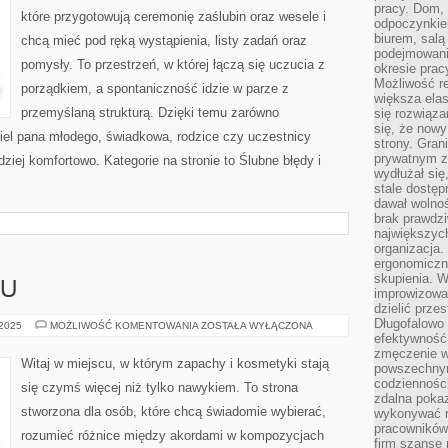
pracy. Dom, 
które przygotowują ceremonię zaślubin oraz wesele i
odpoczynkiem
biurem, salą
chcą mieć pod ręką wystąpienia, listy zadań oraz
podejmowani
pomysły. To przestrzeń, w której łączą się uczucia z
okresie prac
Możliwość r
porządkiem, a spontaniczność idzie w parze z
większa ela
przemyślaną strukturą. Dzięki temu zarówno
się rozwiąz
się, że now
ciel pana młodego, świadkowa, rodzice czy uczestnicy
strony. Gra
prywatnym za
ziej komfortowo. Kategorie na stronie to Ślubne błędy i
wydłużał się
stale dostęp
dawał wolno
brak prawdz
największych
organizacja
ergonomiczne
skupienia. W
ŻU
improwizować
dzielić prze
Długofalowo 
SZTUKA
 2025
MOŻLIWOŚĆ KOMENTOWANIA
ZOSTAŁA WYŁĄCZONA
MAKIJAŻU
efektywność,
zmęczenie w
Witaj w miejscu, w którym zapachy i kosmetyki stają
powszechnym
codzienności
się czymś więcej niż tylko nawykiem. To strona
zdalna poka
stworzona dla osób, które chcą świadomie wybierać,
wykonywać r
pracowników
rozumieć różnice między akordami w kompozycjach
firm szansę 