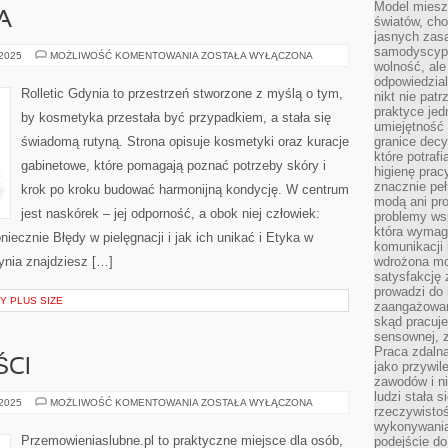
Model miesz
A
światów, ch
jasnych zas
samodyscypl
ZDROWIE
 2025
MOŻLIWOŚĆ KOMENTOWANIA
ZOSTAŁA WYŁĄCZONA
wolność, al
I
URODA
odpowiedzial
Rolletic Gdynia to przestrzeń stworzone z myślą o tym,
nikt nie pat
praktyce jed
by kosmetyka przestała być przypadkiem, a stała się
umiejętność 
świadomą rutyną. Strona opisuje kosmetyki oraz kuracje
granice dec
które potraf
gabinetowe, które pomagają poznać potrzeby skóry i
higienę prac
znacznie peł
krok po kroku budować harmonijną kondycję. W centrum
modą ani pr
jest naskórek – jej odporność, a obok niej człowiek:
problemy ws
która wymag
iecznie Błędy w pielęgnacji i jak ich unikać i Etyka w
komunikacji 
ynia znajdziesz […]
wdrożona mo
satysfakcję
prowadzi do 
Y PLUS SIZE
zaangażowani
skąd pracuje
sensownej, z
Praca zdaln
ŚCI
jako przywil
zawodów i ni
ludzi stała
TORTY
 2025
MOŻLIWOŚĆ KOMENTOWANIA
ZOSTAŁA WYŁĄCZONA
rzeczywistoś
I
SŁODKOŚCI
wykonywania
Przemowieniaslubne.pl to praktyczne miejsce dla osób,
podejście do