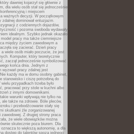
który dawniej kojarzył się głównie z
, dla wielu osób stał się jednocześnie
 konferencyjną i miejscem
a ważnych decyzji. W początkowym
y zdalnej dominował entuzjazm.
ezygnacji z codziennych dojazdów,
styczność i pozorna swoboda wydawały
aniem idealnym. Szybko jednak okazało
y model pracy ma także ciemniejsze
nica między życiem zawodowym a
częła się zacierać. Dzień pracy
, a wiele osób miało poczucie, że jest
nych. Komputer, który teoretycznie
ść, zaczął jednocześnie symbolizować
iwego końca dnia. Jednym z
 wyzwań pracy zdalnej jest
. Nie każdy ma w domu osobny gabinet,
 stanowisko i ciszę potrzebną do
 wielu przypadkach trzeba było
, pracować przy stole w kuchni albo
strzeń z innymi domownikami.
takie warunki wpływają nie tylko na
 ale także na zdrowie. Bóle pleców,
zroku i przebodźcowanie stały się
i skutkami źle zorganizowanej
 zawodowej. Z drugiej strony praca
zała, że wiele obowiązków można
ównie skutecznie poza biurem. Dla
 oznacza to większą autonomię, a dla
na dostęp do talentów spoza jednego