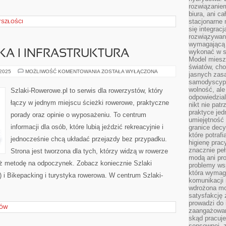
rozwiązaniem
biura, ani c
stacjonarne 
YSZŁOŚCI
się integrac
rozwiązywani
wymagającą k
wykonać w s
KA I INFRASTRUKTURA
Model miesz
światów, ch
ROWER
 2025
MOŻLIWOŚĆ KOMENTOWANIA
ZOSTAŁA WYŁĄCZONA
jasnych zas
A
samodyscypl
POLITYKA
I
wolność, al
Szlaki-Rowerowe.pl to serwis dla rowerzystów, który
INFRASTRUKTURA
odpowiedzial
łączy w jednym miejscu ścieżki rowerowe, praktyczne
nikt nie pat
praktyce jed
porady oraz opinie o wyposażeniu. To centrum
umiejętność 
informacji dla osób, które lubią jeździć rekreacyjnie i
granice dec
które potraf
jednocześnie chcą układać przejazdy bez przypadku.
higienę prac
znacznie peł
Strona jest tworzona dla tych, którzy widzą w rowerze
modą ani pr
 też metodę na odpoczynek. Zobacz koniecznie Szlaki
problemy ws
która wymag
 i Bikepacking i turystyka rowerowa. W centrum Szlaki-
komunikacji 
wdrożona mo
satysfakcję
prowadzi do 
CÓW
zaangażowani
skąd pracuje
sensownej, z