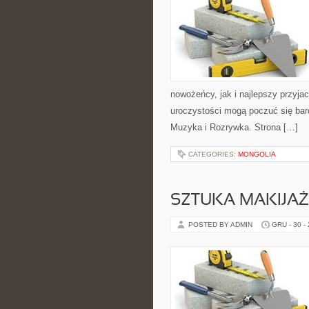
nowożeńcy, jak i najlepszy przyja
uroczystości mogą poczuć się bard
Muzyka i Rozrywka. Strona […]
CATEGORIES:
MONGOLIA
SZTUKA MAKIJA
POSTED BY ADMIN
GRU - 30 -