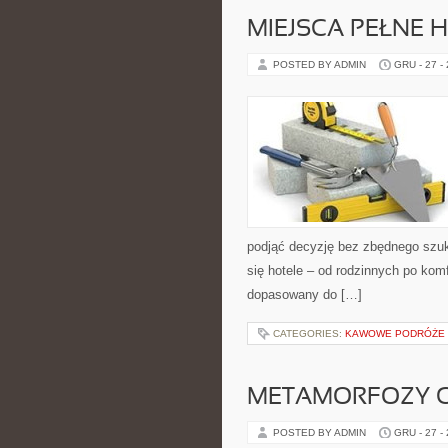
MIEJSCA PEŁNE H
POSTED BY ADMIN
GRU - 27 -
podjąć decyzję bez zbędnego szuk
się hotele – od rodzinnych po ko
dopasowany do […]
CATEGORIES:
KAWOWE PODRÓŻE
METAMORFOZY C
POSTED BY ADMIN
GRU - 27 -