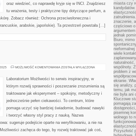
miasta czy r
oraz wiedzieć, co naprawdę kryje się w INCI. Znajdziesz
kandydatów. 
tu wrażenia, testy i praktyczne tipy dotyczące perfum, a
elastyczność
zatrudnieni
skórę. Zobacz również: Ochrona przeciwsłoneczna i
znaczenie, a
francuskie, arabskie, japońskie). Ta przestrzeń powstała […]
częściowo o
argumentem 
jednak pomin
Biuro, mimo 
spontaniczn
nieformalne
wiele konta
zaplanowanyc
naturalność,
wspólnoty. 
MITOLOGIA
 2025
MOŻLIWOŚĆ KOMENTOWANIA
ZOSTAŁA WYŁĄCZONA
problem z wd
współpracow
Laboratorium Możliwości to serwis inspiracyjny, w
ekranie. Wła
się analizy, 
którym rozwój sprawności i poszerzanie zrozumienia są
temu, jak m
traktowane jak eksperyment – spokojny, metodyczny i
nie była ani
Kluczowe sta
jednocześnie pełen ciekawości. To centrum, które
pomagają za
pomaga uczyć się bardziej świadomie, budować nawyki
dostępności,
pisemnej ko
i tworzyć własny styl pracy z nauką. Nazwa
wolnego to n
funkcjonowan
kowa: sugeruje podejście oparte na weryfikowaniu, a nie na
elastyczność
Możliwości zachęca do tego, by rozwój traktować jak coś,
Przyszłość 
hybrydowa. 