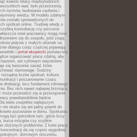
ąć kwestii relacji międzyludzkich.
wszystkich wad, było przestrzenią
ych rozmów, budowania zaufania i
j wymiany wiedzy. W modelu zdalnym
któw zostało sprowadzonych do
h spotkań online. Trudniej wtedy o
 szybką konsultację czy poczucie
Zwłaszcza nowi pracownicy mogą mieć
rożeniem się do zespołu, jeśli znają
ników jedynie z małych okienek na
śnie dlatego coraz częściej pojawiają
poradniki i
portal ekspercki
poświęcony
ądrze organizować pracę zdalną, aby
 chaosem, ani cyfrowym więzieniem.
je się tworzenie zasad, które
chować równowagę. Godziny
 rozsądna liczba spotkań, kultura
munikacji i poszanowanie czasu
ie drobiazgi, lecz fundament zdrowego
ia. Bez nich nawet najlepiej brzmiąca
 może przerodzić się w przeciążenie.
pracy prawdopodobnie będzie
Dla wielu zespołów najlepszym
 nie okaże się ani pełny powrót do
ałkowite pozostanie w domu. Spotkania
mogą być potrzebne tam, gdzie liczy
ja, burza mózgów czy szybkie
e złożonych problemów. Z kolei pracę
oncentracji da się często wygodniej
pokojnym, domowym otoczeniu.