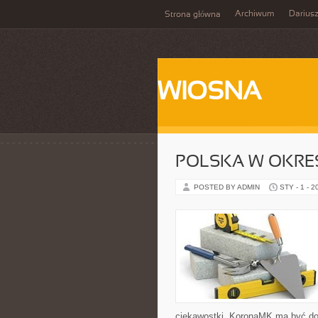
Archiwum
Darius
Strona główna
WIOSNA
POLSKA W OKRE
POSTED BY ADMIN
STY - 1 - 2
ciekawostki, KoronaMK ma być dok