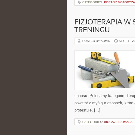
CATEGORIES:
PORADY MOTORYZA
FIZJOTERAPIA W
TRENINGU
POSTED BY ADMIN
STY - 1 - 2
chaosu. Polecamy kategorie: Terap
powstał z myślą o osobach, które ch
protestuje, […]
CATEGORIES:
BIOGAZ I BIOMASA