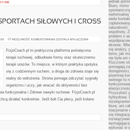
jednak pomin
CYJNE
Biuro, mimo 
spontaniczn
nieformalne
wiele konta
 SPORTACH SIŁOWYCH I CROSS
zaplanowanyc
naturalność,
wspólnoty. 
problem z wd
FIZJOTERAPIA
026
MOŻLIWOŚĆ KOMENTOWANIA
ZOSTAŁA WYŁĄCZONA
współpracow
W
ekranie. Wła
SPORTACH
SIŁOWYCH
się analizy, 
FizjoCoach.pl to praktyczna platforma poświęcona
I
temu, jak m
CROSS
terapii ruchowej, odbudowie formy oraz skutecznemu
nie była ani
TRENINGU
Kluczowe sta
terapii urazów. To miejsce, w którym praktyka spotyka
pomagają za
dostępności,
się z codziennym ruchem, a droga do zdrowia staje się
pisemnej ko
realny do wdrożenia. Strona pomaga odczytać sygnały
wolnego to n
funkcjonowan
organizmu i uczy, jak wracać do aktywności bez
elastyczność
ia funkcjonalna i Zdrowe nawyki ruchowe. FizjoCoach.pl
Przyszłość 
hybrydowa. 
cą działać konkretnie. Jeśli boli Cię plecy, jeśli kolano
rozwiązaniem
biura, ani c
stacjonarne 
się integrac
rozwiązywani
wymagającą k
wykonać w s