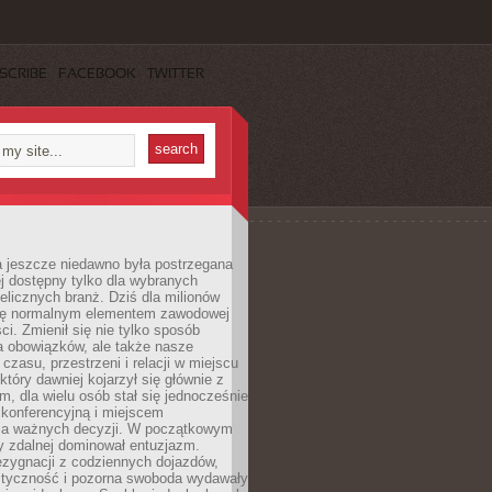
SCRIBE
FACEBOOK
TWITTER
a jeszcze niedawno była postrzegana
ej dostępny tylko dla wybranych
elicznych branż. Dziś dla milionów
 się normalnym elementem zawodowej
ci. Zmienił się nie tylko sposób
 obowiązków, ale także nasze
 czasu, przestrzeni i relacji w miejscu
który dawniej kojarzył się głównie z
, dla wielu osób stał się jednocześnie
 konferencyjną i miejscem
a ważnych decyzji. W początkowym
y zdalnej dominował entuzjazm.
ezygnacji z codziennych dojazdów,
styczność i pozorna swoboda wydawały