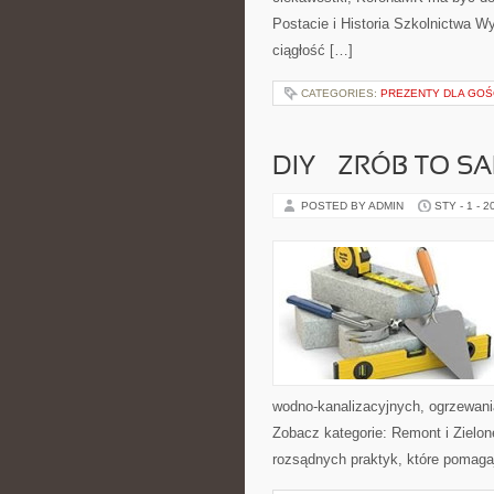
Postacie i Historia Szkolnictwa Wy
ciągłość […]
CATEGORIES:
PREZENTY DLA GOŚ
DIY – ZRÓB TO 
POSTED BY ADMIN
STY - 1 - 2
wodno-kanalizacyjnych, ogrzewania
Zobacz kategorie: Remont i Zielon
rozsądnych praktyk, które pomaga