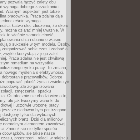
any pozwala łączyć zalety obu
oć wymaga dobrego zarządzania i
ad. Ważnym aspektem jest także
ina pracownika. Praca zdalna daje
e jednocześnie wymaga
ności. Łatwo ulec złudzeniu, że skoro
rzy, można działać mniej uważnie. W
nak to właśnie samodzielność,
planowania dnia i dbanie o własne
ydują o sukcesie w tym modelu. Osoby,
ią zorganizować sobie czas i zadbać o
y, zwykle korzystają z jego zalet
niej. Praca zdalna nie jest chwilową
ostym remedium na wszystkie
półczesnego rynku pracy. To zmiana,
a nowego myślenia o efektywności,
i dobrostanie pracowników. Dobrze
że poprawić jakość życia i zwiększyć
 zawodową. Źle zorganizowana
izolacji, zmęczenia i spadku
a. Ostatecznie nie chodzi więc o to,
my, ale jak tworzymy warunki do
drowej i uczciwie ułożonej pracy.
a jeszcze niedawno była postrzegana
ej dostępny tylko dla wybranych
elicznych branż. Dziś dla milionów
 się normalnym elementem zawodowej
ci. Zmienił się nie tylko sposób
 obowiązków, ale także nasze
 czasu, przestrzeni i relacji w miejscu