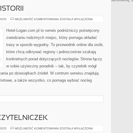
ISTORII
MIEJSCA
 2025
MOŻLIWOŚĆ KOMENTOWANIA
ZOSTAŁA WYŁĄCZONA
PEŁNE
HISTORII
Hotel-Logan.com.pl to serwis podróżniczy poświęcony
zwiedzaniu rodzimych miejsc, który pomaga układać
trasy w sposób wygodny. To przewodnik online dla osób,
które chcą odkrywać regiony i jednocześnie szukają
konkretnych porad dotyczących noclegów. Strona łączy
w sobie użyteczny poradnik – tak, by czytelnik mógł
ania po dziesiątkach źródeł. W centrum serwisu znajdują
mfortowe, a także wszystko, co pomaga wybrać nocleg
ZYTELNICZEK
METAMORFOZY
 2025
MOŻLIWOŚĆ KOMENTOWANIA
ZOSTAŁA WYŁĄCZONA
CZYTELNICZEK