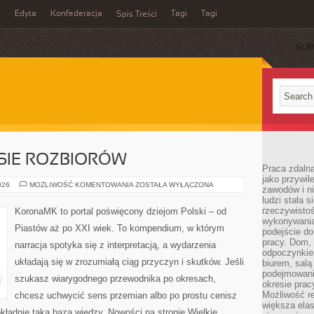
z
Edyta
Konfederacja
Tagi
Tagi
Spis Treści
SUB
SIE ROZBIORÓW
Praca zdaln
jako przywil
POLSKA
026
MOŻLIWOŚĆ KOMENTOWANIA
ZOSTAŁA WYŁĄCZONA
zawodów i ni
W
ludzi stała
OKRESIE
ROZBIORÓW
rzeczywistoś
KoronaMK to portal poświęcony dziejom Polski – od
wykonywania
Piastów aż po XXI wiek. To kompendium, w którym
podejście do
pracy. Dom, 
narracja spotyka się z interpretacją, a wydarzenia
odpoczynkiem
układają się w zrozumiałą ciąg przyczyn i skutków. Jeśli
biurem, salą
podejmowani
szukasz wiarygodnego przewodnika po okresach,
okresie prac
Możliwość r
chcesz uchwycić sens przemian albo po prostu cenisz
większa ela
ładnie taką bazą wiedzy. Nowości na stronie Wielkie