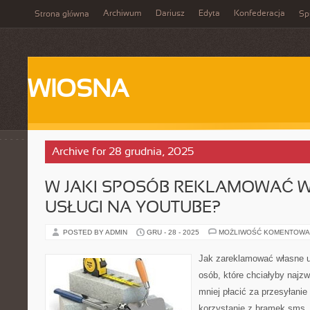
Archiwum
Dariusz
Edyta
Konfederacja
Strona główna
Spi
WIOSNA
Archive for 28 grudnia, 2025
W JAKI SPOSÓB REKLAMOWAĆ 
USŁUGI NA YOUTUBE?
POSTED BY ADMIN
GRU - 28 - 2025
MOŻLIWOŚĆ KOMENTOWA
Jak zareklamować własne us
osób, które chciałyby najzw
mniej płacić za przesyłani
korzystanie z bramek sms. 