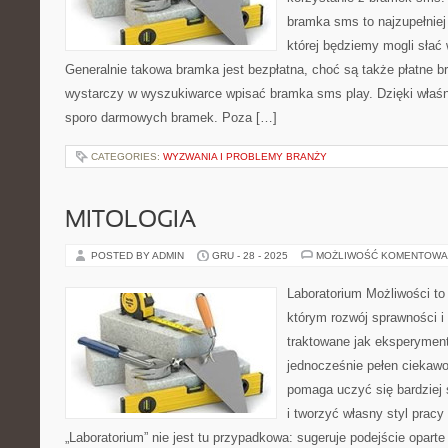
bramka sms to najzupełniej
której będziemy mogli słać
Generalnie takowa bramka jest bezpłatna, choć są także płatne br
wystarczy w wyszukiwarce wpisać bramka sms play. Dzięki właś
sporo darmowych bramek. Poza […]
CATEGORIES:
WYZWANIA I PROBLEMY BRANŻY
MITOLOGIA
POSTED BY ADMIN
GRU - 28 - 2025
MOŻLIWOŚĆ KOMENTOWA
Laboratorium Możliwości to 
którym rozwój sprawności i
traktowane jak eksperyment
jednocześnie pełen ciekawo
pomaga uczyć się bardziej
i tworzyć własny styl prac
„Laboratorium” nie jest tu przypadkowa: sugeruje podejście oparte