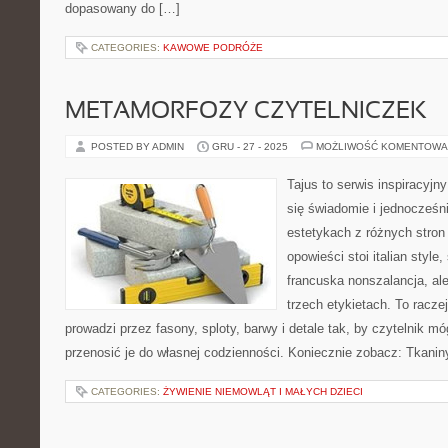
dopasowany do […]
CATEGORIES:
KAWOWE PODRÓŻE
METAMORFOZY CZYTELNICZEK
POSTED BY ADMIN
GRU - 27 - 2025
MOŻLIWOŚĆ KOMENTOWA
Tajus to serwis inspiracyjn
się świadomie i jednocześn
estetykach z różnych stron
opowieści stoi italian style
francuska nonszalancja, al
trzech etykietach. To racze
prowadzi przez fasony, sploty, barwy i detale tak, by czytelnik m
przenosić je do własnej codzienności. Koniecznie zobacz: Tkanin
CATEGORIES:
ŻYWIENIE NIEMOWLĄT I MAŁYCH DZIECI