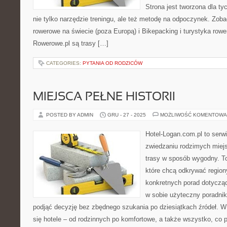
Strona jest tworzona dla ty
nie tylko narzędzie treningu, ale też metodę na odpoczynek. Zoba
rowerowe na świecie (poza Europą) i Bikepacking i turystyka row
Rowerowe.pl są trasy […]
CATEGORIES:
PYTANIA OD RODZICÓW
MIEJSCA PEŁNE HISTORII
POSTED BY ADMIN
GRU - 27 - 2025
MOŻLIWOŚĆ KOMENTOWA
Hotel-Logan.com.pl to serw
zwiedzaniu rodzimych miej
trasy w sposób wygodny. To
które chcą odkrywać region
konkretnych porad dotyczą
w sobie użyteczny poradnik 
podjąć decyzję bez zbędnego szukania po dziesiątkach źródeł. W
się hotele – od rodzinnych po komfortowe, a także wszystko, co