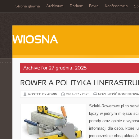
Archiwum
Dariusz
Edyta
Konfederacja
Strona główna
Spi
WIOSNA
Archive for 27 grudnia, 2025
ROWER A POLITYKA I INFRASTR
POSTED BY ADMIN
GRU - 27 - 2025
MOŻLIWOŚĆ KOMENTOWA
Szlaki-Rowerowe.pl to serwi
łączy w jednym miejscu ści
porady oraz opinie o wypos
informacji dla osób, które lu
jednocześnie chcą układać